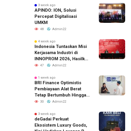
3 week ago
APINDO: ION, Solusi
Percepat Digitalisasi
UMKM
48
Admin22
4 week ago
Indonesia Tuntaskan Misi
Kerjasama Industri di
INNOPROM 2026, Hasilkan
Belasan Kerja Sama
47
Admin22
Strategis
1 week ago
BRI Finance Optimistis
Pembiayaan Alat Berat
Tetap Bertumbuh Hingga
Akhir 2026
30
Admin22
3 week ago
deGadai Perkuat
Ekosistem Luxury Goods,