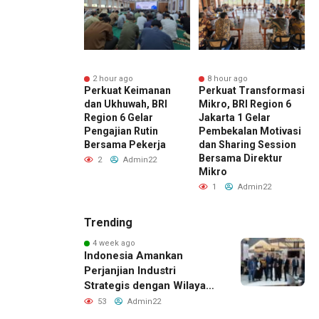
r ago
2 hour ago
8 hour ago
t HUT ke-81 RI,
Perkuat Keimanan
Perkuat Transformasi
S
O Gunung Sahari
dan Ukhuwah, BRI
Mikro, BRI Region 6
B
akkan Kantor
Region 6 Gelar
Jakarta 1 Gelar
S
n Nuansa Merah
Pengajian Rutin
Pembekalan Motivasi
d
Bersama Pekerja
dan Sharing Session
P
Bersama Direktur
Admin22
2
Admin22
Mikro
1
Admin22
Trending
4 week ago
Indonesia Amankan
Perjanjian Industri
Strategis dengan Wilayah
Sverdlovsk, Rusia untuk
53
Admin22
Pacu Investasi Manufaktur