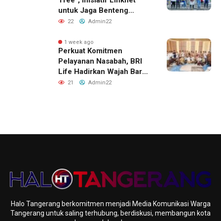
untuk Jaga Benteng
Pesisir dan Masa Depan
22
Admin22
Masyarakat
1 week ago
Perkuat Komitmen
Pelayanan Nasabah, BRI
Life Hadirkan Wajah Baru
Kantor Layanan di
21
Admin22
Denpasar
Halo Tangerang berkomitmen menjadi Media Komunikasi Warga
Tangerang untuk saling terhubung, berdiskusi, membangun kota