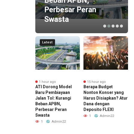
duan
Beban APBN,
&
Perbesar Peran
n
Swasta
Latest
r ago
1 hour ago
15 hour ago
an HUT ke-81
ATI Dorong Model
Berapa Budget
R
esia: Panduan
Baru Pembiayaan
Nonton Konser yang
I
Weekend &
Jalan Tol: Kurangi
Harus Disiapkan? Atur
L
asi Pilihan
Beban APBN,
Dana dengan
D
Perbesar Peran
Deposito FLEXI
Admin22
Swasta
1
Admin22
1
Admin22