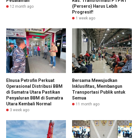
Pedalaman
Ras: Transformasi PTPN I
(Persero) Harus Lebih
12 month ago
Progresif!
1 week ago
Elnusa Petrofin Perkuat
Bersama Mewujudkan
Operasional Distribusi BBM
Inklusifitas, Membangun
di Sumatra Utara Pastikan
Transportasi Publik untuk
Penyaluran BBM di Sumatra
Semua
Utara Kembali Normal
11 month ago
3 week ago