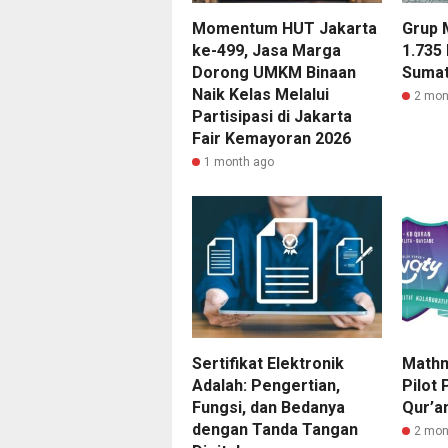
Momentum HUT Jakarta
Grup 
ke-499, Jasa Marga
1.735
Dorong UMKM Binaan
Sumat
Naik Kelas Melalui
2 mon
Partisipasi di Jakarta
Fair Kemayoran 2026
1 month ago
Sertifikat Elektronik
Mathm
Adalah: Pengertian,
Pilot
Fungsi, dan Bedanya
Qur’an
dengan Tanda Tangan
2 mon