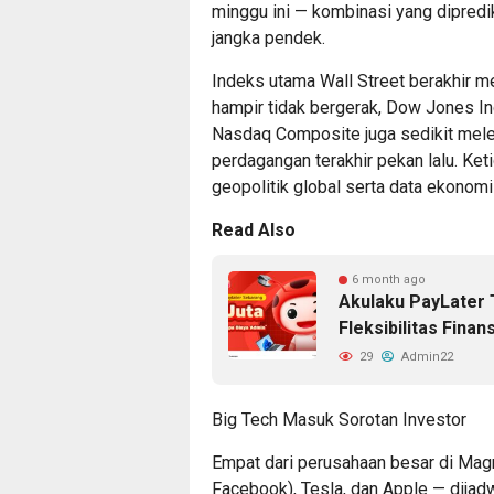
minggu ini — kombinasi yang dipred
jangka pendek.
Indeks utama Wall Street berakhir m
hampir tidak bergerak, Dow Jones In
Nasdaq Composite juga sedikit mel
perdagangan terakhir pekan lalu. Ket
geopolitik global serta data ekonomi 
Read Also
6 month ago
Akulaku PayLater 
Fleksibilitas Fina
29
Admin22
Big Tech Masuk Sorotan Investor
Empat dari perusahaan besar di Magn
Facebook), Tesla, dan Apple — dijadw