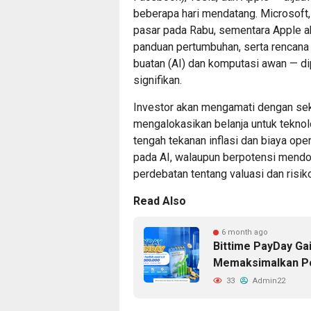
beberapa hari mendatang. Microsoft
pasar pada Rabu, sementara Apple aka
panduan pertumbuhan, serta rencana
buatan (AI) dan komputasi awan — d
signifikan.
Investor akan mengamati dengan se
mengalokasikan belanja untuk teknol
tengah tekanan inflasi dan biaya op
pada AI, walaupun berpotensi mendo
perdebatan tentang valuasi dan risik
Read Also
6 month ago
Bittime PayDay Ga
Memaksimalkan Pot
33
Admin22