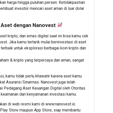
Putih
Putih
Admin22
kan harga hingga puluhan persen. Ketidakpastian
membuat investor mencari aset aman di luar dolar
2
3
Admin22
Admin2
 Aset dengan Nanovest
et kripto, dan emas digital saat ini bisa kamu cek
st. Jika kamu tertarik mulai berinvestasi di aset
 terbaik untuk eksplorasi berbagai koin kripto dan
saham & kripto yang terpercaya dan aman, sangat
asi, kamu tidak perlu khawatir karena aset kamu
erkat Asuransi Sinarmas. Nanovest juga telah
gai Pedagang Aset Keuangan Digital oleh Otoritas
 keamanan dan kenyamanan investasi kamu.
mukan di web resmi kami di
www.nanovest.io
.
i Play Store maupun App Store, siap membantu