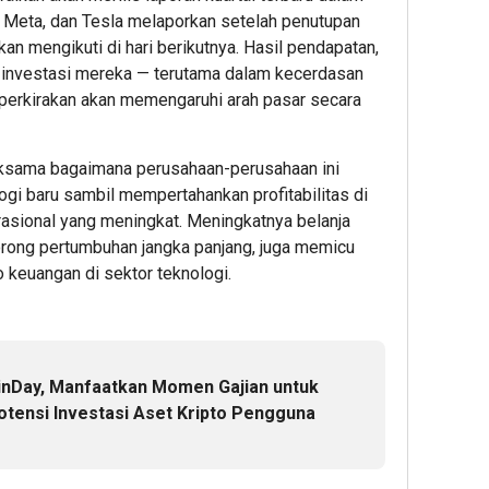
4.758
Sambut
Sema
, Meta, dan Tesla melaporkan setelah penutupan
Lulusan
HUT
HUT
n mengikuti di hari berikutnya. Hasil pendapatan,
Dikukuhk
ke-
ke-
 investasi mereka — terutama dalam kecerdasan
BINUS
81
81
iperkirakan akan memengaruhi arah pasar secara
Universit
RI,
RI,
Dorong
BRI
BRI
Lahirnya
BO
BO
ksama bagaimana perusahaan-perusahaan ini
Pemimpi
Mangg
Kreko
ogi baru sambil mempertahankan profitabilitas di
Inovatif
Dua
Perca
erasional yang meningkat. Meningkatnya belanja
yang
Semara
Kanto
Berdamp
Kantor
deng
rong pertumbuhan jangka panjang, juga memicu
dengan
Dekor
o keuangan di sektor teknologi.
Nuansa
Bernu
1
Merah
Mera
Putih
Putih
Admin22
inDay, Manfaatkan Momen Gajian untuk
2
3
ensi Investasi Aset Kripto Pengguna
Admin22
Admin2