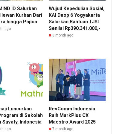
MIND ID Salurkan
Wujud Kepedulian Sosial,
 Hewan Kurban Dari
KAI Daop 6 Yogyakarta
ra hingga Papua
Salurkan Bantuan TJSL
Senilai Rp390.341.000,-
th ago
8 month ago
aji Luncurkan
RevComm Indonesia
 Program di Sekolah
Raih MarkPlus CX
 Savaty, Indonesia
Maestro Award 2025
th ago
7 month ago