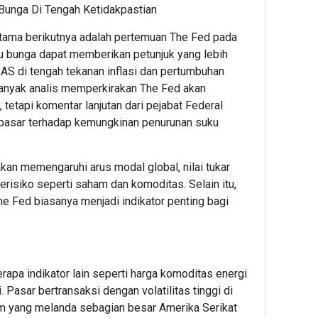
Bunga Di Tengah Ketidakpastian
utama berikutnya adalah pertemuan The Fed pada
u bunga dapat memberikan petunjuk yang lebih
 AS di tengah tekanan inflasi dan pertumbuhan
4
6
6
anyak analis memperkirakan The Fed akan
hour ago
hour ag
hour 
4.758
Sambut
Sema
tetapi komentar lanjutan dari pejabat Federal
Lulusan
HUT
HUT
pasar terhadap kemungkinan penurunan suku
Dikukuhk
ke-
ke-
BINUS
81
81
Universit
RI,
RI,
akan memengaruhi arus modal global, nilai tukar
Dorong
BRI
BRI
risiko seperti saham dan komoditas. Selain itu,
Lahirnya
BO
BO
e Fed biasanya menjadi indikator penting bagi
Pemimpi
Mangg
Kreko
Inovatif
Dua
Perca
yang
Semara
Kanto
Berdamp
Kantor
deng
apa indikator lain seperti harga komoditas energi
dengan
Dekor
i. Pasar bertransaksi dengan volatilitas tinggi di
Nuansa
Bernu
1
Merah
Mera
em yang melanda sebagian besar Amerika Serikat