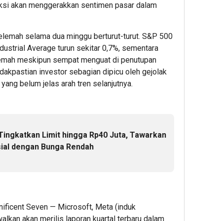
iksi akan menggerakkan sentimen pasar dalam
Pemimpi
Mangg
Kreko
Inovatif
Dua
Perca
yang
Semara
Kanto
elemah selama dua minggu berturut-turut. S&P 500
Berdamp
Kantor
deng
dustrial Average turun sekitar 0,7%, sementara
dengan
Dekor
emah meskipun sempat menguat di penutupan
Nuansa
Bernu
1
idakpastian investor sebagian dipicu oleh gejolak
Merah
Mera
yang belum jelas arah tren selanjutnya.
Putih
Putih
Admin22
2
3
Admin22
Admin2
Tingkatkan Limit hingga Rp40 Juta, Tawarkan
nsial dengan Bunga Rendah
ificent Seven — Microsoft, Meta (induk
4
6
6
hour ago
hour ag
hour 
alkan akan merilis laporan kuartal terbaru dalam