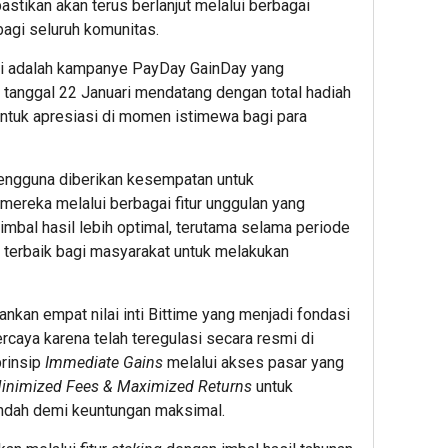
stikan akan terus berlanjut melalui berbagai
Admin22
bagi seluruh komunitas.
Admin2
nti adalah kampanye
PayDay GainDay
yang
 tanggal 22 Januari mendatang dengan total hadiah
ntuk apresiasi di momen istimewa bagi para
 pengguna diberikan kesempatan untuk
mereka melalui berbagai fitur unggulan yang
1
2
2
hour ago
hour ag
hour 
mbal hasil lebih optimal, terutama selama periode
ESG
Ribuan
Perku
u terbaik bagi masyarakat untuk melakukan
Award
Calon
Ketah
2026
Mahasi
Pang
by
Datangi
dan
nkan empat nilai inti Bittime yang menjadi fondasi
KEHATI
&
Energ
ercaya karena telah teregulasi secara resmi di
Kembali
Daftar
Nasion
rinsip
Immediate Gains
melalui akses pasar yang
Digelar,
BINUS
Presi
inimized Fees & Maximized Returns
untuk
Dorong
Univers
Prab
ESG
Wujudk
Tinjau
endah demi keuntungan maksimal.
Menjadi
Langka
Hiliris