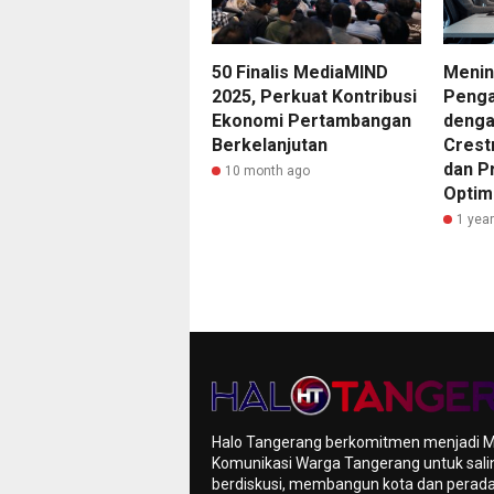
50 Finalis MediaMIND
Menin
2025, Perkuat Kontribusi
Penga
Ekonomi Pertambangan
denga
Berkelanjutan
Crestr
dan P
10 month ago
Optim
1 yea
Halo Tangerang berkomitmen menjadi 
Komunikasi Warga Tangerang untuk sali
berdiskusi, membangun kota dan pera