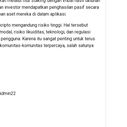
an melalui fitur
staking
dengan imbal hasil tahunan
Standar
Awal
Bioet
an investor mendapatkan penghasilan pasif secara
Baru
Menuju
PTPN
n aset mereka di dalam aplikasi.
Daya
Karier
I
Saing
Global
(Pers
kripto mengandung risiko tinggi. Hal tersebut
Bisnis
Subho
odal, risiko likuiditas, teknologi, dan regulasi
Indonesi
Perke
2
 pengguna. Karena itu sangat penting untuk terus
Nusan
 komunitas-komunitas terpercaya, salah satunya
Admin22
1
2
Admin22
Admin2
 Admin22