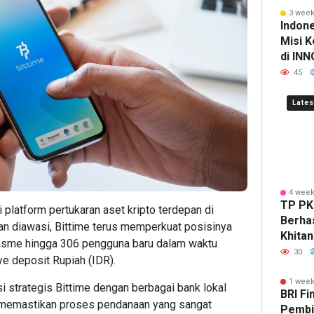
Subholdi
Menari
Meme
Sai
M
3 week
Perkebu
Ini
Peng
Bis
Ka
Indon
Misi K
Nusantar
Syarat
Pinj
Ind
Gl
di IN
Hasilk
45
Sama 
Lates
4 week
1
2
2
TP PK
hour ago
hour ag
hour 
 platform pertukaran aset kripto terdepan di
ESG
Ribuan
Perku
Berha
an diawasi,
Bittime
terus memperkuat posisinya
Award
Calon
Ketah
Khita
iasme hingga 306 pengguna baru dalam waktu
2026
Mahasi
Pang
Lebih 
30
e deposit Rupiah (IDR).
by
Datangi
dan
Antus
KEHATI
&
Energ
Hingg
1 week
si strategis Bittime dengan berbagai bank lokal
BRI Fi
Kembali
Daftar
Nasion
Pengh
k memastikan proses pendanaan yang sangat
Pembi
Digelar,
BINUS
Presi