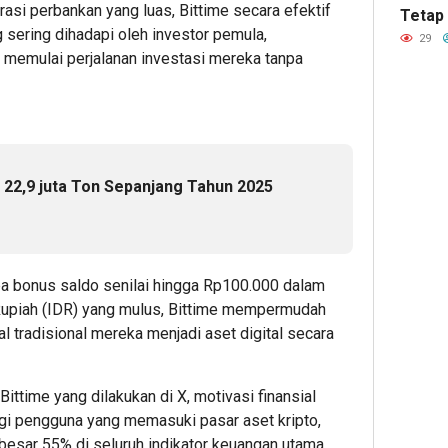
asi perbankan yang luas, Bittime secara efektif
Tetap
Dorong
Univers
Prab
sering dihadapi oleh investor pemula,
Hingg
ESG
Wujudk
Tinjau
29
 memulai perjalanan investasi mereka tanpa
Menjadi
Langka
Hiliris
Standar
Awal
Bioet
Baru
Menuju
PTPN
Daya
Karier
I
Saing
Global
(Pers
Bisnis
Subho
a 22,9 juta Ton Sepanjang Tahun 2025
Indonesi
Perke
2
Nusan
Admin22
1
2
Admin22
a bonus saldo senilai hingga Rp100.000 dalam
Admin2
upiah (IDR) yang mulus, Bittime mempermudah
 tradisional mereka menjadi aset digital secara
Bittime yang dilakukan di X, motivasi finansial
i pengguna yang memasuki pasar aset kripto,
esar 55% di seluruh indikator keuangan utama.