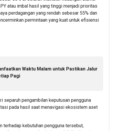
1
2
2
 atau imbal hasil yang tinggi menjadi prioritas
hour ago
hour ag
hour 
biaya perdagangan yang rendah sebesar 55% dan
ESG
Ribuan
Perku
ncerminkan permintaan yang kuat untuk efisiensi
Award
Calon
Ketah
2026
Mahasi
Pang
by
Datangi
dan
KEHATI
&
Energ
Kembali
Daftar
Nasion
Digelar,
BINUS
Presi
Dorong
Univers
Prab
ESG
Wujudk
Tinjau
nfaatkan Waktu Malam untuk Pastikan Jalur
Menjadi
Langka
Hiliris
tiap Pagi
Standar
Awal
Bioet
Baru
Menuju
PTPN
Daya
Karier
I
Saing
Global
(Pers
ari separuh pengambilan keputusan pengguna
Bisnis
Subho
tasi pada hasil saat menavigasi ekosistem aset
Indonesi
Perke
2
Nusan
Admin22
1
 terhadap kebutuhan pengguna tersebut,
2