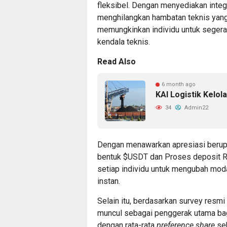
fleksibel. Dengan menyediakan integr
menghilangkan hambatan teknis yang 
memungkinkan individu untuk segera
kendala teknis.
Read Also
6 month ago
KAI Logistik Kelol
34
Admin22
Dengan menawarkan apresiasi berup
bentuk $USDT dan Proses deposit R
setiap individu untuk mengubah modal
instan.
Selain itu, berdasarkan survey resmi 
muncul sebagai penggerak utama bag
dengan rata-rata
preference share
seb