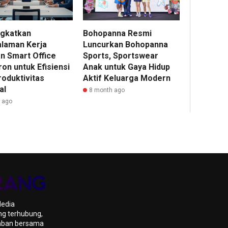
gkatkan
Bohopanna Resmi
laman Kerja
Luncurkan Bohopanna
n Smart Office
Sports, Sportswear
on untuk Efisiensi
Anak untuk Gaya Hidup
roduktivitas
Aktif Keluarga Modern
al
8 month ago
r ago
Media
ng terhubung,
daban bersama