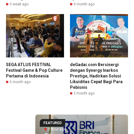
3 week ago
9 month ago
SEGA ATLUS FESTIVAL
deGadai.com Bersinergi
Festival Game & Pop Culture
dengan Synergy Inarkos
Pertama di Indonesia
Prestige, Hadirkan Solusi
Likuiditas Cepat Bagi Para
5 month ago
Pebisnis
3 month ago
FEATURED
2 hour ago