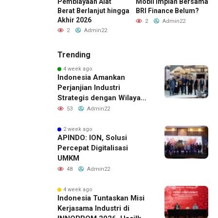
 Mengejar Imbal
Pembiayaan Alat
Mobil Impian Bersama
B
Cepat
Berat Berlanjut hingga
BRI Finance Belum?
H
Akhir 2026
Admin22
2
Admin22
2
Admin22
Trending
4 week ago
Indonesia Amankan
Perjanjian Industri
Strategis dengan Wilayah
Sverdlovsk, Rusia untuk
53
Admin22
Pacu Investasi Manufaktur
2 week ago
APINDO: ION, Solusi
Percepat Digitalisasi
UMKM
48
Admin22
4 week ago
Indonesia Tuntaskan Misi
Kerjasama Industri di