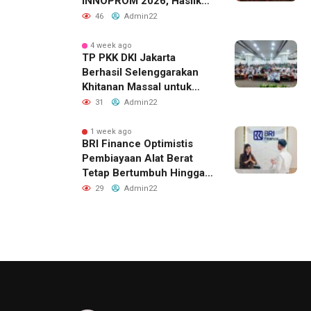
INNOPROM 2026, Hasilkan
Belasan Kerja Sama
46
Admin22
Strategis
4 week ago
TP PKK DKI Jakarta
Berhasil Selenggarakan
Khitanan Massal untuk
Lebih dari 2.000 Anak:
31
Admin22
Antusiasme Tinggi Hingga
Raih Penghargaan MURI
1 week ago
BRI Finance Optimistis
Pembiayaan Alat Berat
Tetap Bertumbuh Hingga
Akhir 2026
29
Admin22