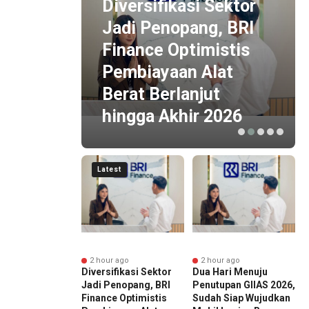
Diversifikasi Sektor
ial
Jadi Penopang, BRI
Finance Optimistis
ko,
Pembiayaan Alat
 Imbal
Berat Berlanjut
hingga Akhir 2026
Latest
r ago
2 hour ago
2 hour ago
ka Finansial
Diversifikasi Sektor
Dua Hari Menuju
M
i dari
Jadi Penopang, BRI
Penutupan GIIAS 2026,
D
emen Risiko,
Finance Optimistis
Sudah Siap Wujudkan
M