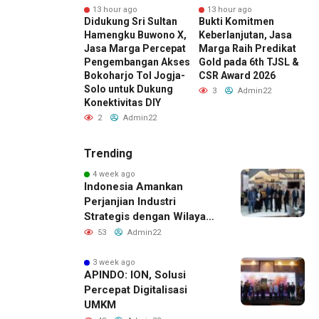
r ago
13 hour ago
13 hour ago
L Ajak
Didukung Sri Sultan
Bukti Komitmen
rm Digital
Hamengku Buwono X,
Keberlanjutan, Jasa
P
 Ikut Bangun
Jasa Marga Percepat
Marga Raih Predikat
G
truktur Digital
Pengembangan Akses
Gold pada 6th TJSL &
I
nal
Bokoharjo Tol Jogja-
CSR Award 2026
N
Solo untuk Dukung
Admin22
3
Admin22
Konektivitas DIY
2
Admin22
Trending
4 week ago
Indonesia Amankan
Perjanjian Industri
Strategis dengan Wilayah
Sverdlovsk, Rusia untuk
53
Admin22
Pacu Investasi Manufaktur
3 week ago
APINDO: ION, Solusi
Percepat Digitalisasi
UMKM