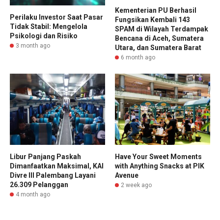
Kementerian PU Berhasil
Perilaku Investor Saat Pasar
Fungsikan Kembali 143
Tidak Stabil: Mengelola
SPAM di Wilayah Terdampak
Psikologi dan Risiko
Bencana di Aceh, Sumatera
3 month ago
Utara, dan Sumatera Barat
6 month ago
Libur Panjang Paskah
Have Your Sweet Moments
Dimanfaatkan Maksimal, KAI
with Anything Snacks at PIK
Divre III Palembang Layani
Avenue
26.309 Pelanggan
2 week ago
4 month ago