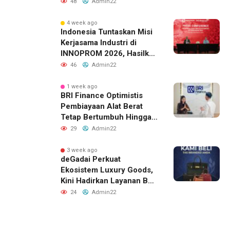
48
Admin22
4 week ago
Indonesia Tuntaskan Misi
Kerjasama Industri di
INNOPROM 2026, Hasilkan
Belasan Kerja Sama
46
Admin22
Strategis
1 week ago
BRI Finance Optimistis
Pembiayaan Alat Berat
Tetap Bertumbuh Hingga
Akhir 2026
29
Admin22
3 week ago
deGadai Perkuat
Ekosistem Luxury Goods,
Kini Hadirkan Layanan Beli
Tas, Titip Jual, dan Gadai
24
Admin22
Melalui Jaringan Mitra