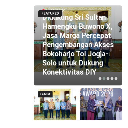
13 hour ago
FEATURED
Didukung Sri Sultan
Hamengku Buwono X,
Jasa Marga Percepat
Pengembangan Akses
gun
Bokoharjo Tol Jogja-
gital
Solo untuk Dukung
Konektivitas DIY
Latest