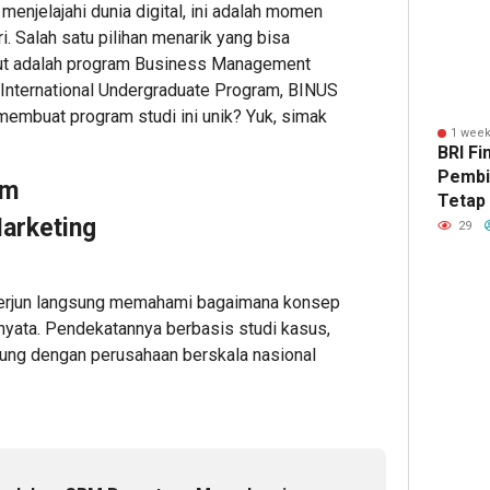
menjelajahi dunia digital, ini adalah momen
Timor-
Server
Kusto
. Salah satu pilihan menarik yang bisa
Leste
Dell
Spesif
but adalah program Business Management
Jaga
Enterpr
Fleksi
 International Undergraduate Program, BINUS
Perbata
membuat program studi ini unik? Yuk, simak
1
1
1 week
1
BRI Fi
Admin22
Admin2
Pembi
am
Admin22
Tetap
arketing
Hingg
29
k terjun langsung memahami bagaimana konsep
 nyata. Pendekatannya berbasis studi kasus,
46
1
gsung dengan perusahaan berskala nasional
minute 
hour 
Polda
Laris
NTT
Dimina
Perkua
Indust
Sinergi
Gugik.
Indones
Hadir