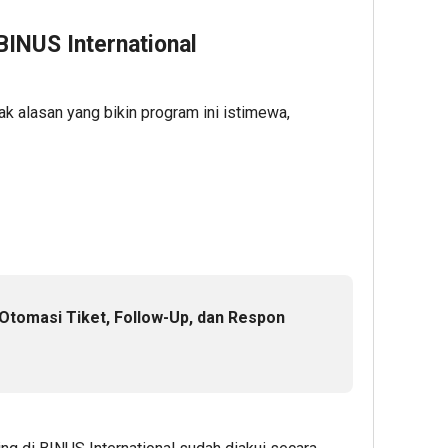
Dell
Lewat
INUS International
Layan
Kusto
Spesif
k alasan yang bikin program ini istimewa,
Fleksi
1
Admin2
Otomasi Tiket, Follow-Up, dan Respon
46
1
1
minute ag
hour ag
hour 
Polda
Laris
Gugik.
NTT
Diminat
Perm