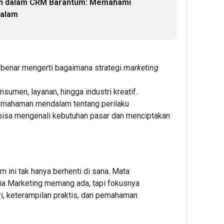
n dalam CRM Barantum: Memahami
Australi
Rangk
dan
Solusi
Dalam
Timor-
Serve
Leste
Dell
Jaga
Enter
Perbat
-benar mengerti bagaimana strategi
marketing
1
1
Admin2
nsumen, layanan, hingga industri kreatif.
Admin22
 pemahaman mendalam tentang perilaku
bisa mengenali kebutuhan pasar dan menciptakan
m ini tak hanya berhenti di sana. Mata
1
hour 
edia Marketing memang ada, tapi fokusnya
Gugik.
i, keterampilan praktis, dan pemahaman
Perm
Peng
Serve