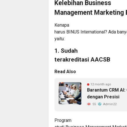
Kelebihan Business
Management Marketing B
Kenapa
harus BINUS International? Ada banya
yaitu:
1. Sudah
terakreditasi AACSB
Read Also
12 month ago
Barantum CRM AI: 
dengan Presisi
55
Admin22
Program