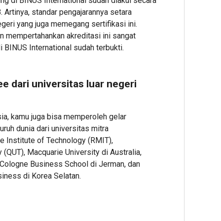
g di BINUS International sudah diakui secara
Perkuat
Industri
Peng
Sinergi
Gugik.i
Serve
. Artinya, standar pengajarannya setara
Indonesia
Hadirk
Dell
egeri yang juga memegang sertifikasi ini.
Australia
Rangka
Lewat
n mempertahankan akreditasi ini sangat
dan
Solusi
Layan
i BINUS International sudah terbukti.
Timor-
Server
Kusto
Leste
Dell
Spesif
Jaga
Enterpr
Fleksi
 dari universitas luar negeri
Perbata
1
1
1
sia, kamu juga bisa memperoleh gelar
Admin22
Admin2
ruh dunia dari universitas mitra
Admin22
e Institute of Technology (RMIT),
(QUT), Macquarie University di Australia,
, Cologne Business School di Jerman, dan
siness di Korea Selatan.