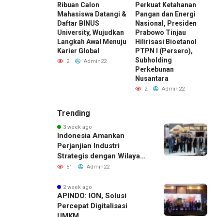
ward 2026 by
Ribuan Calon
Perkuat Ketahanan
E
I Kembali
Mahasiswa Datangi &
Pangan dan Energi
K
r, Dorong ESG
Daftar BINUS
Nasional, Presiden
D
di Standar Baru
University, Wujudkan
Prabowo Tinjau
M
aing Bisnis
Langkah Awal Menuju
Hilirisasi Bioetanol
D
esia
Karier Global
PTPN I (Persero),
I
Subholding
Admin22
2
Admin22
Perkebunan
Nusantara
2
Admin22
Trending
3 week ago
Indonesia Amankan
Perjanjian Industri
Strategis dengan Wilayah
Sverdlovsk, Rusia untuk
51
Admin22
Pacu Investasi Manufaktur
2 week ago
APINDO: ION, Solusi
Percepat Digitalisasi
UMKM