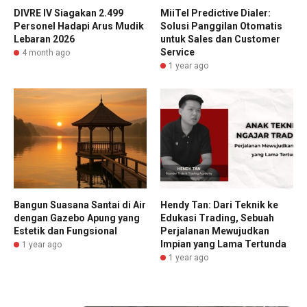
DIVRE IV Siagakan 2.499
MiiTel Predictive Dialer:
Personel Hadapi Arus Mudik
Solusi Panggilan Otomatis
Lebaran 2026
untuk Sales dan Customer
Service
4 month ago
1 year ago
Bangun Suasana Santai di Air
Hendy Tan: Dari Teknik ke
dengan Gazebo Apung yang
Edukasi Trading, Sebuah
Estetik dan Fungsional
Perjalanan Mewujudkan
Impian yang Lama Tertunda
1 year ago
1 year ago