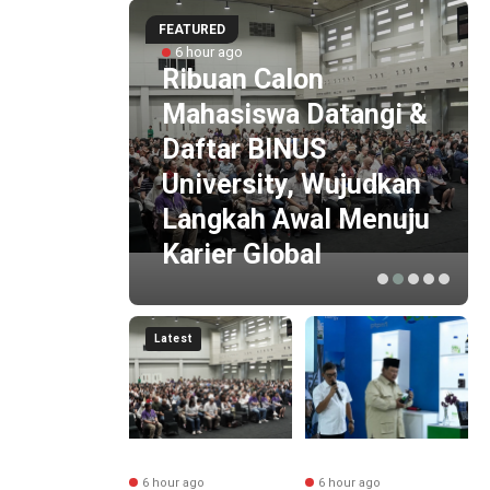
FEATURED
6 hour ago
 by
Ribuan Calon
i
Mahasiswa Datangi &
 ESG
Daftar BINUS
 Baru
University, Wujudkan
is
Langkah Awal Menuju
Karier Global
Latest
r ago
6 hour ago
6 hour ago