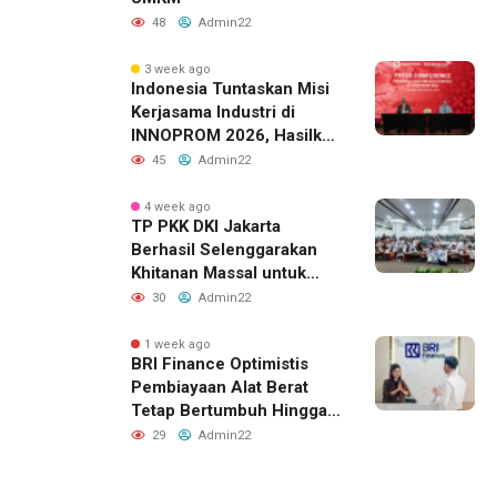
48
Admin22
3 week ago
Indonesia Tuntaskan Misi
Kerjasama Industri di
INNOPROM 2026, Hasilkan
Belasan Kerja Sama
45
Admin22
Strategis
4 week ago
TP PKK DKI Jakarta
Berhasil Selenggarakan
Khitanan Massal untuk
Lebih dari 2.000 Anak:
30
Admin22
Antusiasme Tinggi Hingga
Raih Penghargaan MURI
1 week ago
BRI Finance Optimistis
Pembiayaan Alat Berat
Tetap Bertumbuh Hingga
Akhir 2026
29
Admin22