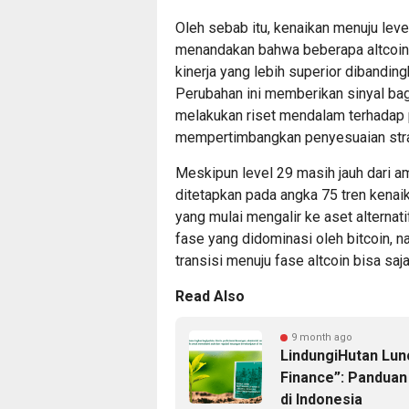
Oleh sebab itu, kenaikan menuju level 
menandakan bahwa beberapa altcoin
kinerja yang lebih superior dibandin
Perubahan ini memberikan sinyal bag
melakukan riset mendalam terhadap p
mempertimbangkan penyesuaian strat
Meskipun level 29 masih jauh dari 
ditetapkan pada angka 75 tren kena
yang mulai mengalir ke aset alternati
fase yang didominasi oleh bitcoin,
transisi menuju fase altcoin bisa saj
Read Also
9 month ago
LindungiHutan Lun
Finance”: Pandua
di Indonesia