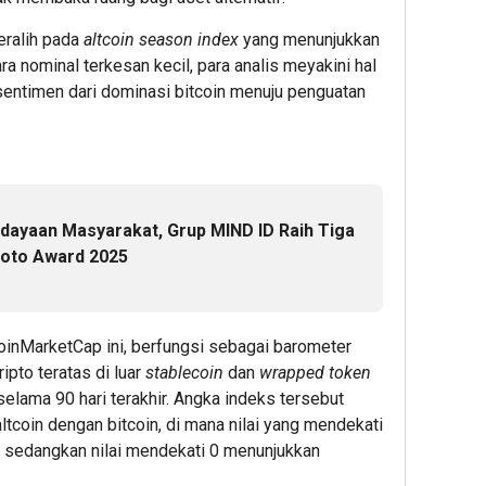
Marga
Gold
Duku
beralih pada
altcoin season index
yang menunjukkan
Percepa
pada
Peng
a nominal terkesan kecil, para analis meyakini hal
Pengemb
6th
UMK
Akses
TJSL
melal
 sentimen dari dominasi bitcoin menuju penguatan
Bokoharj
&
Work
Tol
CSR
Pang
Jogja-
Award
Sehat
Solo
2026
Berba
untuk
Minya
ayaan Masyarakat, Grup MIND ID Raih Tiga
Dukung
Sawit
2
oto Award 2025
Konektiv
DIY
Admin22
2
Admin2
1
oinMarketCap ini, berfungsi sebagai barometer
pto teratas di luar
stablecoin
dan
wrapped token
Admin22
selama 90 hari terakhir. Angka indeks tersebut
ltcoin dengan bitcoin, di mana nilai yang mendekati
, sedangkan nilai mendekati 0 menunjukkan