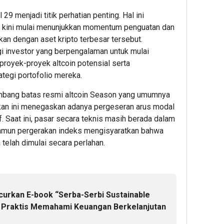
5
5
29 menjadi titik perhatian penting. Hal ini
hour ag
hour 
Diduku
Bukti
 kini mulai menunjukkan momentum penguatan dan
Sri
Komi
gkan dengan aset kripto terbesar tersebut.
Sultan
Keber
i investor yang berpengalaman untuk mulai
Hamen
Jasa
royek-proyek altcoin potensial serta
Buwon
Marg
egi portofolio mereka.
X,
Raih
Jasa
Predi
ambang batas resmi altcoin Season yang umumnya
Marga
Gold
ikan ini menegaskan adanya pergeseran arus modal
Percep
pada
f. Saat ini, pasar secara teknis masih berada dalam
Penge
6th
 namun pergerakan indeks mengisyaratkan bahwa
Akses
TJSL
a telah dimulai secara perlahan.
Bokoha
&
Tol
CSR
Jogja-
Awar
Solo
2026
untuk
curkan E-book “Serba-Serbi Sustainable
Dukung
2
n Praktis Memahami Keuangan Berkelanjutan
Konekti
DIY
Admin2