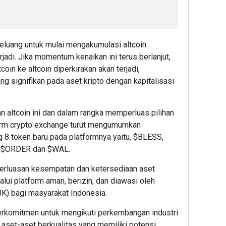
1
Admin22
peluang untuk mulai mengakumulasi altcoin
jadi. Jika momentum kenaikan ini terus berlanjut,
coin ke altcoin diperkirakan akan terjadi,
8
g signifikan pada aset kripto dengan kapitalisasi
hour 
PT
RPN,
 altcoin ini dan dalam rangka memperluas pilihan
Entita
orm crypto exchange
turut mengumumkan
PTPN
 8 token baru pada platformnya yaitu, $BLESS,
Group
, $ORDER dan $WAL.
bers
BPDP
 perluasan kesempatan dan ketersediaan aset
Duku
alui platform aman, berizin, dan diawasi oleh
Peng
K) bagi masyarakat Indonesia.
UMK
melal
rkomitmen untuk mengikuti perkembangan industri
Work
 aset-aset berkualitas yang memiliki potensi