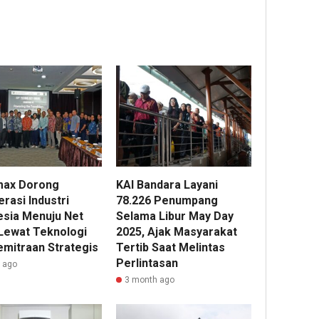
Buwono
Marga
Group
X,
Raih
bers
Jasa
Predika
BPDP
Marga
Gold
Duku
Percepa
pada
Peng
Pengemb
6th
UMK
Akses
TJSL
melal
Bokoharj
&
Work
Tol
CSR
Pang
Jogja-
Award
Sehat
Solo
2026
Berba
untuk
Minya
ax Dorong
KAI Bandara Layani
Dukung
Sawit
rasi Industri
78.226 Penumpang
2
Konektiv
esia Menuju Net
Selama Libur May Day
DIY
Admin22
Lewat Teknologi
2025, Ajak Masyarakat
2
emitraan Strategis
Tertib Saat Melintas
Admin2
Perlintasan
1
r ago
3 month ago
Admin22