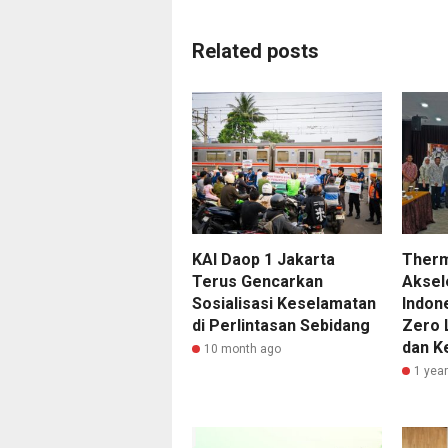
Related posts
KAI Daop 1 Jakarta
Therm
Terus Gencarkan
Aksele
Sosialisasi Keselamatan
Indon
di Perlintasan Sebidang
Zero 
dan K
10 month ago
1 yea