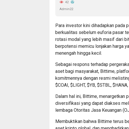
42
Admin22
Para investor kini dihadapkan pada 
berkualitas sebelum euforia pasar ter
rotasi modal yang lebih masif dari bit
berpotensi memicu lonjakan harga yan
menengah hingga kecil.
Sebagai respons terhadap pergerakan
aset bagi masyarakat,
Bittime, platf
komitmennya dengan resmi melisting
$COAI, $LIGHT, $YB, $STBL, $HANA
Dalam hal ini, Bittime, menargetkan
diversifikasi yang dapat diakses mel
lembaga Otoritas Jasa Keuangan (OJ
Membuktikan bahwa Bittime terus be
aset kripto global, dan menghadirkan