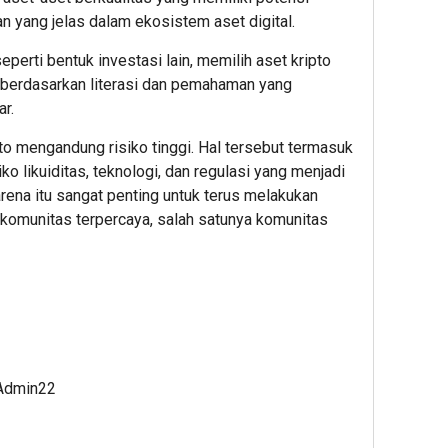
Pang
n yang jelas dalam ekosistem aset digital.
Sehat
Berba
perti bentuk investasi lain, memilih aset kripto
Minya
 berdasarkan literasi dan pemahaman yang
Sawit
ar.
2
ipto mengandung risiko tinggi. Hal tersebut termasuk
iko likuiditas, teknologi, dan regulasi yang menjadi
Admin2
rena itu sangat penting untuk terus melakukan
-komunitas terpercaya, salah satunya komunitas
5
5
8
hour ago
hour ag
hour 
Didukung
Bukti
PT
 Admin22
Sri
Komitm
RPN,
Sultan
Keberla
Entita
Hameng
Jasa
PTPN