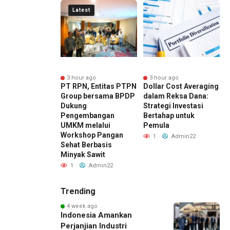
Latest
nute ago
3 hour ago
3 hour ago
 Komitmen
PT RPN, Entitas PTPN
Dollar Cost Averaging
B
anjutan, Jasa
Group bersama BPDP
dalam Reksa Dana:
K
 Raih Predikat
Dukung
Strategi Investasi
M
ada 6th TJSL &
Pengembangan
Bertahap untuk
G
ward 2026
UMKM melalui
Pemula
C
Workshop Pangan
Admin22
1
Admin22
Sehat Berbasis
Minyak Sawit
1
Admin22
Trending
4 week ago
Indonesia Amankan
Perjanjian Industri