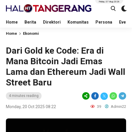
Friday, 07 Aug 2026
Home
Berita
Direktori
Komunitas
Persona
Event
Home
Ekonomi
Dari Gold ke Code: Era di
Mana Bitcoin Jadi Emas
Lama dan Ethereum Jadi Wall
Street Baru
4 minutes reading
Monday, 20 Oct 2025 08:22
39
Admin22