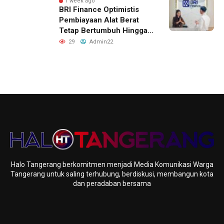
Raih Penghargaan MURI
1 week ago
BRI Finance Optimistis
Pembiayaan Alat Berat
Tetap Bertumbuh Hingga
Akhir 2026
29
Admin22
Halo Tangerang berkomitmen menjadi Media Komunikasi Warga
Tangerang untuk saling terhubung, berdiskusi, membangun kota
dan peradaban bersama