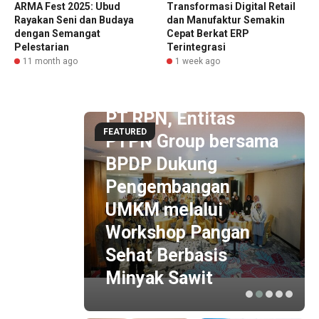
ARMA Fest 2025: Ubud
Transformasi Digital Retail
Rayakan Seni dan Budaya
dan Manufaktur Semakin
dengan Semangat
Cepat Berkat ERP
Pelestarian
Terintegrasi
11 month ago
1 week ago
3 hour ago
PT RPN, Entitas
FEATURED
PTPN Group bersama
BPDP Dukung
n
Pengembangan
Jasa
UMKM melalui
ikat
Workshop Pangan
JSL &
Sehat Berbasis
6
Minyak Sawit