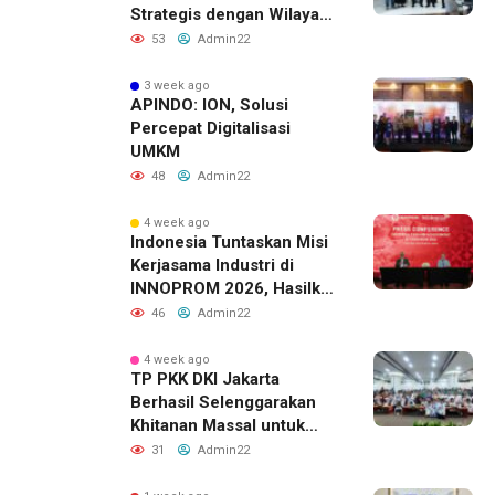
Strategis dengan Wilayah
Sverdlovsk, Rusia untuk
53
Admin22
Pacu Investasi Manufaktur
3 week ago
APINDO: ION, Solusi
Percepat Digitalisasi
UMKM
48
Admin22
4 week ago
Indonesia Tuntaskan Misi
Kerjasama Industri di
INNOPROM 2026, Hasilkan
Belasan Kerja Sama
46
Admin22
Strategis
4 week ago
TP PKK DKI Jakarta
Berhasil Selenggarakan
Khitanan Massal untuk
Lebih dari 2.000 Anak:
31
Admin22
Antusiasme Tinggi Hingga