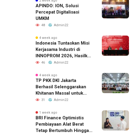
2 week ago
APINDO: ION, Solusi
Percepat Digitalisasi
UMKM
48
Admin22
4 week ago
Indonesia Tuntaskan Misi
Kerjasama Industri di
INNOPROM 2026, Hasilkan
Belasan Kerja Sama
46
Admin22
Strategis
4 week ago
TP PKK DKI Jakarta
Berhasil Selenggarakan
Khitanan Massal untuk
Lebih dari 2.000 Anak:
31
Admin22
Antusiasme Tinggi Hingga
Raih Penghargaan MURI
1 week ago
BRI Finance Optimistis
Pembiayaan Alat Berat
Tetap Bertumbuh Hingga