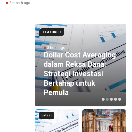
8 month ago
FEATURED
rsama
3 hour ago
Dollar Cost Averaging
dalam Reksa Dana:
an
Strategi Investasi
Bertahap untuk
Pemula
Latest