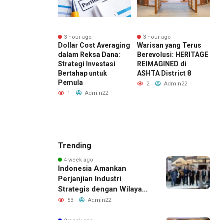
r ago
3 hour ago
3 hour ago
N, Entitas PTPN
Dollar Cost Averaging
Warisan yang Terus
P
 bersama BPDP
dalam Reksa Dana:
Berevolusi: HERITAGE
g
Strategi Investasi
REIMAGINED di
embangan
Bertahap untuk
ASHTA District 8
melalui
Pemula
2
Admin22
hop Pangan
1
Admin22
Berbasis
S
k Sawit
M
Admin22
Trending
4 week ago
Indonesia Amankan
Perjanjian Industri
Strategis dengan Wilayah
Sverdlovsk, Rusia untuk
53
Admin22
Pacu Investasi Manufaktur