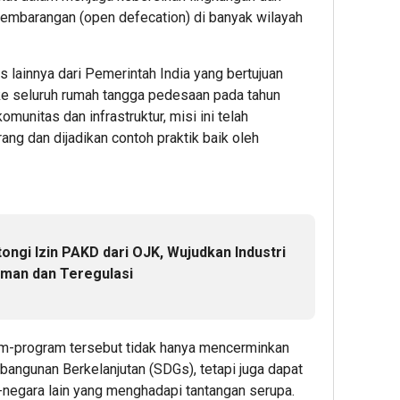
sembarangan (open defecation) di banyak wilayah
1
s lainnya dari Pemerintah India yang bertujuan
Admin22
e seluruh rumah tangga pedesaan pada tahun
unitas dan infrastruktur, misi ini telah
ang dan dijadikan contoh praktik baik oleh
13
hour 
PT
RPN,
Entita
PTPN
Group
ongi Izin PAKD dari OJK, Wujudkan Industri
bers
Aman dan Teregulasi
BPDP
Duku
Peng
UMK
-program tersebut tidak hanya mencerminkan
melal
angunan Berkelanjutan (SDGs), tetapi juga dapat
Work
a-negara lain yang menghadapi tantangan serupa.