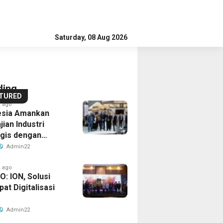
tan
PT
Sultan
PT
1
11
mengku
RPN,
Hamengku
RPN,
our ago
hour ago
wono
kti
Entitas
Buwono
Bukti
Entitas
Saturday, 08 Aug 2026
omitmen
PTPN
X,
Komitmen
PTPN
a
berlanjutan,
Group
Jasa
Keberlanjutan,
Group
14
ga
asa
bersama
Marga
Jasa
bersama
hour ago
ding
15
cepat
arga
BPDP
Dollar
Percepat
Marga
BPDP
TURED
hour ago
 ago
san
gembangan
aih
Dukung
Cost
Warisan
Pengembangan
Raih
Dukung
esia Amankan
jian Industri
angan
ing
es
edikat
Pengembangan
Averaging
yang
Akses
Predikat
Pengembangan
egis dengan
s
oharjo
old
UMKM
dalam
Terus
Bokoharjo
Gold
UMKM
h Sverdlovsk,
Admin22
 untuk Pacu
olusi:
ada
melalui
Reksa
Berevolusi:
Tol
pada
melalui
tasi Manufaktur
 ago
p
TAGE
ja-
th
Workshop
Dana:
HERITAGE
Jogja-
6th
Workshop
: ION, Solusi
at Digitalisasi
i
AGINED
o
JSL
Pangan
Strategi
REIMAGINED
Solo
TJSL
Pangan
M
si
uk
Sehat
Investasi
di
untuk
&
Sehat
Admin22