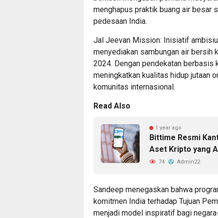
menghapus praktik buang air besar 
pedesaan India.
Jal Jeevan Mission: Inisiatif ambisiu
menyediakan sambungan air bersih k
2024. Dengan pendekatan berbasis kom
meningkatkan kualitas hidup jutaan or
komunitas internasional.
Read Also
1 year ago
Bittime Resmi Kant
Aset Kripto yang 
74
Admin22
Sandeep menegaskan bahwa program
komitmen India terhadap Tujuan Pemb
menjadi model inspiratif bagi negar