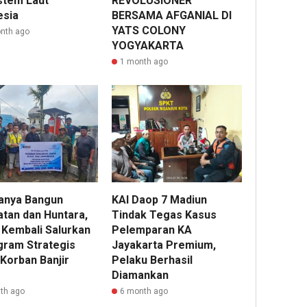
stem Laut
REVOLUSIONER
esia
BERSAMA AFGANIAL DI
YATS COLONY
nth ago
YOGYAKARTA
1 month ago
anya Bangun
KAI Daop 7 Madiun
tan dan Huntara,
Tindak Tegas Kasus
Kembali Salurkan
Pelemparan KA
gram Strategis
Jayakarta Premium,
 Korban Banjir
Pelaku Berhasil
Diamankan
th ago
6 month ago