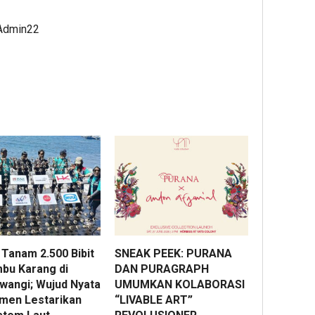
Buwono
Marga
Group
X,
Raih
bers
 Admin22
Jasa
Predika
BPDP
Marga
Gold
Duku
Percepa
pada
Peng
Pengemb
6th
UMK
Akses
TJSL
melal
Bokoharj
&
Work
Tol
CSR
Pang
Jogja-
Award
Sehat
Solo
2026
Berba
untuk
Minya
Dukung
Sawit
2
Konektiv
DIY
Admin22
2
Tanam 2.500 Bibit
SNEAK PEEK: PURANA
Admin2
1
bu Karang di
DAN PURAGRAPH
wangi; Wujud Nyata
UMUMKAN KOLABORASI
Admin22
men Lestarikan
“LIVABLE ART”