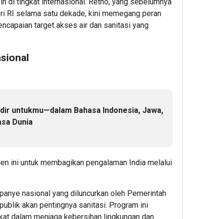
ih di tingkat internasional. Retno, yang sebelumnya
10
11
ri RI selama satu dekade, kini memegang peran
hour ag
hour 
Diduku
Bukti
ncapaian target akses air dan sanitasi yang
Sri
Komi
Sultan
Keber
Hamen
Jasa
asional
Buwon
Marg
X,
Raih
Jasa
Predi
Marga
Gold
Percep
pada
Hadir untukmu—dalam Bahasa Indonesia, Jawa,
Penge
6th
asa Dunia
Akses
TJSL
Bokoha
&
Tol
CSR
 ini untuk membagikan pengalaman India melalui
Jogja-
Awar
Solo
2026
untuk
anye nasional yang diluncurkan oleh Pemerintah
Dukung
2
ublik akan pentingnya sanitasi. Program ini
Konekti
kat dalam menjaga kebersihan lingkungan dan
DIY
Admin2