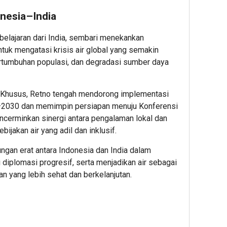
Pang
Sehat
onesia–India
Berba
Minya
lajaran dari India, sembari menekankan
Sawit
ntuk mengatasi krisis air global yang semakin
ertumbuhan populasi, dan degradasi sumber daya
2
Admin2
 Khusus, Retno tengah mendorong implementasi
4–2030 dan memimpin persiapan menuju Konferensi
ncerminkan sinergi antara pengalaman lokal dan
ijakan air yang adil dan inklusif.
ngan erat antara Indonesia dan India dalam
 diplomasi progresif, serta menjadikan air sebagai
n yang lebih sehat dan berkelanjutan.
10
11
13
hour ago
hour ag
hour 
Didukung
Bukti
PT
Sri
Komitm
RPN,
Sultan
Keberla
Entita
Hameng
Jasa
PTPN