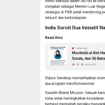
Retno Marsudi dalam isu-isu air bers
menjabat sebagai Menteri Luar Nege
strategis di PBB untuk mendorong pe
inklusif dan berkelanjutan.
India Soroti Dua Inisiatif N
Read Also
1 year ago
MuslimAi.ai Kini 
Sunda, dan 36 Bah
82
Admin22
Dubes Sandeep memanfaatkan momen
dua program transformasional:
Swachh Bharat Mission: Sebuah kamp
India untuk meningkatkan kesadaran p
berhasil mengubah perilaku masyara