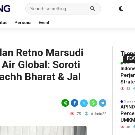
PT
Sul
1
RPN,
Ha
h
Entitas
Bu
Bu
itas
Persona
Event
PTPN
X,
K
Group
Jas
Ke
14
bersama
Mar
J
dan Retno Marsudi
hour ago
Tren
15
BPDP
Dollar
Per
M
FEA
Air Global: Soroti
hour ago
4 week
Dukung
Cost
Wari
Pen
R
Indon
achh Bharat & Jal
Perjan
Pengemb
Averag
yang
Aks
Pr
Strat
UMKM
dalam
Teru
Bok
G
Wilaya
53
Rusia
melalui
Reksa
Berev
Tol
p
Inves
3 week
Worksho
Dana:
HERI
Jog
6
APINDO
Percep
75
Admin22
Pangan
Strateg
REIM
Sol
T
UMK
Sehat
Investa
di
unt
&
48