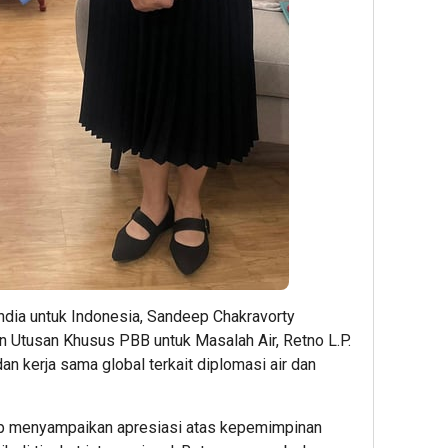
Marga
Gold
Duku
Percepa
pada
Peng
Pengemb
6th
UMK
Akses
TJSL
melal
Bokoharj
&
Work
Tol
CSR
Pang
Jogja-
Award
Sehat
Solo
2026
Berba
untuk
Minya
Dukung
Sawit
2
Konektiv
DIY
Admin22
2
Admin2
1
India untuk Indonesia, Sandeep Chakravorty
 Utusan Khusus PBB untuk Masalah Air, Retno L.P.
Admin22
 kerja sama global terkait diplomasi air dan
p menyampaikan apresiasi atas kepemimpinan