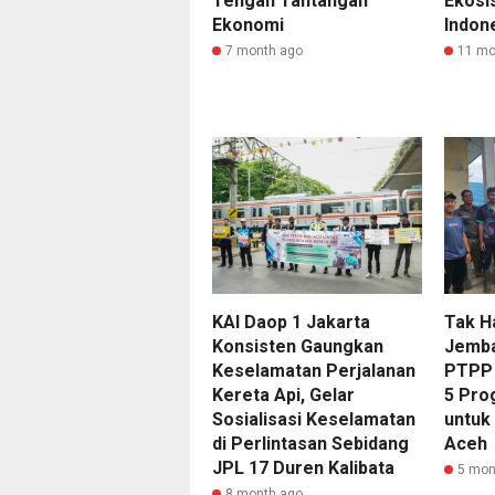
Tengah Tantangan
Ekosi
Ekonomi
Indon
7 month ago
11 mo
KAI Daop 1 Jakarta
Tak H
Konsisten Gaungkan
Jemba
Keselamatan Perjalanan
PTPP 
Kereta Api, Gelar
5 Pro
Sosialisasi Keselamatan
untuk
di Perlintasan Sebidang
Aceh
JPL 17 Duren Kalibata
5 mon
8 month ago