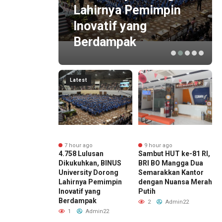
n?
Lahirnya Pemimpin
an
Inovatif yang
Berdampak
Latest
r ago
7 hour ago
9 hour ago
a Budget
4.758 Lulusan
Sambut HUT ke-81 RI,
B
n Konser yang
Dikukuhkan, BINUS
BRI BO Mangga Dua
N
Disiapkan? Atur
University Dorong
Semarakkan Kantor
H
dengan
Lahirnya Pemimpin
dengan Nuansa Merah
D
ito FLEXI
Inovatif yang
Putih
D
Berdampak
Admin22
2
Admin22
1
Admin22