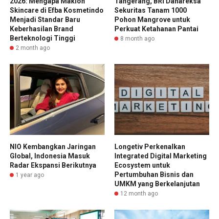
2026: Mengapa Maklon
Tangerang, BRI Danareksa
Skincare di Efba Kosmetindo
Sekuritas Tanam 1000
Menjadi Standar Baru
Pohon Mangrove untuk
Keberhasilan Brand
Perkuat Ketahanan Pantai
Berteknologi Tinggi
8 month ago
2 month ago
NIO Kembangkan Jaringan
Longetiv Perkenalkan
Global, Indonesia Masuk
Integrated Digital Marketing
Radar Ekspansi Berikutnya
Ecosystem untuk
Pertumbuhan Bisnis dan
1 year ago
UMKM yang Berkelanjutan
12 month ago