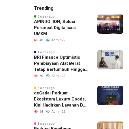
Trending
3 week ago
APINDO: ION, Solusi
Percepat Digitalisasi
UMKM
48
Admin22
1 week ago
BRI Finance Optimistis
Pembiayaan Alat Berat
Tetap Bertumbuh Hingga
Akhir 2026
30
Admin22
3 week ago
deGadai Perkuat
Ekosistem Luxury Goods,
Kini Hadirkan Layanan Beli
Tas, Titip Jual, dan Gadai
24
Admin22
Melalui Jaringan Mitra
1 week ago
Perkuat Komitmen