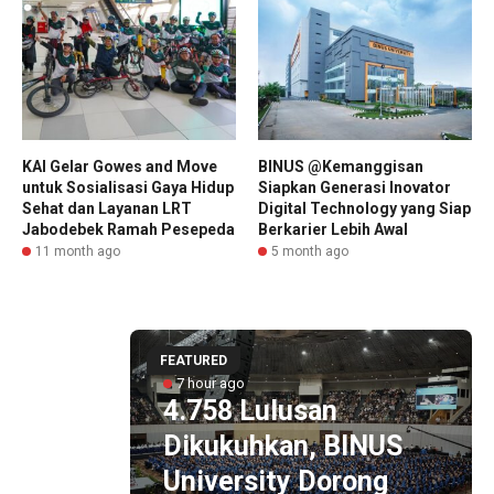
KAI Gelar Gowes and Move
BINUS @Kemanggisan
untuk Sosialisasi Gaya Hidup
Siapkan Generasi Inovator
Sehat dan Layanan LRT
Digital Technology yang Siap
Jabodebek Ramah Pesepeda
Berkarier Lebih Awal
11 month ago
5 month ago
FEATURED
7 hour ago
4.758 Lulusan
Dikukuhkan, BINUS
yang
University Dorong