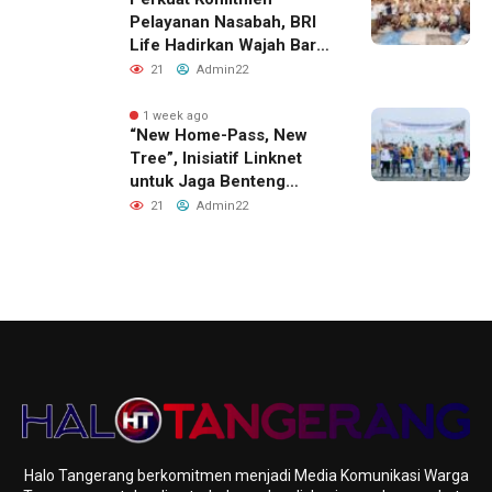
Pelayanan Nasabah, BRI
Life Hadirkan Wajah Baru
Kantor Layanan di
21
Admin22
Denpasar
1 week ago
“New Home-Pass, New
Tree”, Inisiatif Linknet
untuk Jaga Benteng
Pesisir dan Masa Depan
21
Admin22
Masyarakat
Halo Tangerang berkomitmen menjadi Media Komunikasi Warga