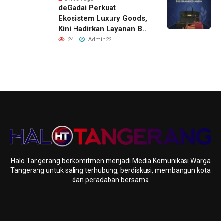
deGadai Perkuat
Ekosistem Luxury Goods,
Kini Hadirkan Layanan Beli
Tas, Titip Jual, dan Gadai
24
Admin22
Melalui Jaringan Mitra
Halo Tangerang berkomitmen menjadi Media Komunikasi Warga
Tangerang untuk saling terhubung, berdiskusi, membangun kota
dan peradaban bersama