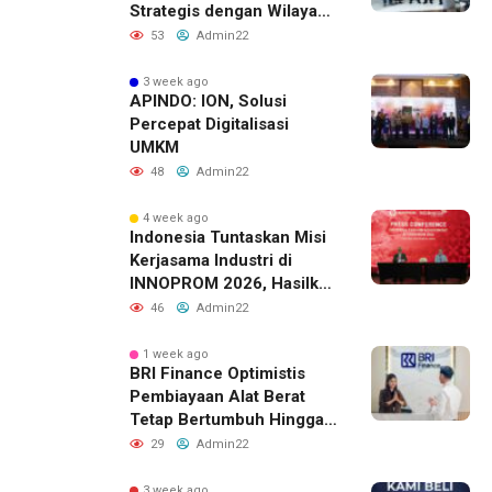
Strategis dengan Wilayah
Sverdlovsk, Rusia untuk
53
Admin22
Pacu Investasi Manufaktur
3 week ago
APINDO: ION, Solusi
Percepat Digitalisasi
UMKM
48
Admin22
4 week ago
Indonesia Tuntaskan Misi
Kerjasama Industri di
INNOPROM 2026, Hasilkan
Belasan Kerja Sama
46
Admin22
Strategis
1 week ago
BRI Finance Optimistis
Pembiayaan Alat Berat
Tetap Bertumbuh Hingga
Akhir 2026
29
Admin22
3 week ago