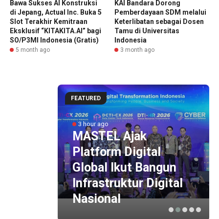
Bawa Sukses AI Konstruksi
KAI Bandara Dorong
di Jepang, Actual Inc. Buka 5
Pemberdayaan SDM melalui
Slot Terakhir Kemitraan
Keterlibatan sebagai Dosen
Eksklusif “KITAKITA.AI” bagi
Tamu di Universitas
SO/P3MI Indonesia (Gratis)
Indonesia
5 month ago
3 month ago
FEATURED
3 hour ago
et
MASTEL Ajak
an PR
Platform Digital
lic
Global Ikut Bangun
it
Infrastruktur Digital
Nasional