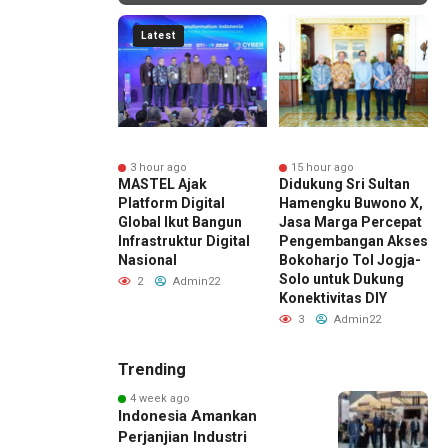
Latest
r ago
3 hour ago
15 hour ago
Marga Sabet Dua
MASTEL Ajak
Didukung Sri Sultan
J
argaan PR di
Platform Digital
Hamengku Buwono X,
P
sia Public
Global Ikut Bangun
Jasa Marga Percepat
I
ions Summit
Infrastruktur Digital
Pengembangan Akses
R
Nasional
Bokoharjo Tol Jogja-
2
Solo untuk Dukung
Admin22
2
Admin22
Konektivitas DIY
3
Admin22
Trending
4 week ago
Indonesia Amankan
Perjanjian Industri