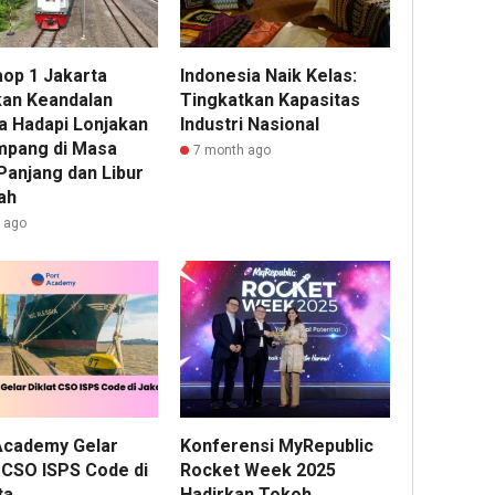
aop 1 Jakarta
Indonesia Naik Kelas:
kan Keandalan
Tingkatkan Kapasitas
a Hadapi Lonjakan
Industri Nasional
pang di Masa
7 month ago
Panjang dan Libur
ah
r ago
Academy Gelar
Konferensi MyRepublic
t CSO ISPS Code di
Rocket Week 2025
ta
Hadirkan Tokoh