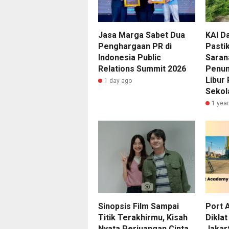
Jasa Marga Sabet Dua
KAl D
Penghargaan PR di
Pasti
Indonesia Public
Saran
Relations Summit 2026
Penum
Libur 
1 day ago
Sekol
1 yea
Sinopsis Film Sampai
Port 
Titik Terakhirmu, Kisah
Dikla
Nyata Perjuangan Cinta
Jakar