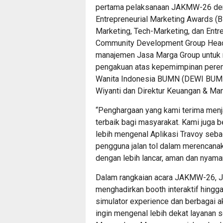
pertama pelaksanaan JAKMW-26 den
Entrepreneurial Marketing Awards (
Marketing, Tech-Marketing, dan Entr
Community Development Group Head 
manajemen Jasa Marga Group untuk m
pengakuan atas kepemimpinan peremp
Wanita Indonesia BUMN (DEWI BUMN)
Wiyanti dan Direktur Keuangan & Ma
“Penghargaan yang kami terima menj
terbaik bagi masyarakat. Kami juga b
lebih mengenal Aplikasi Travoy seba
pengguna jalan tol dalam merencana
dengan lebih lancar, aman dan nyaman
Dalam rangkaian acara JAKMW-26, J
menghadirkan booth interaktif hingg
simulator experience dan berbagai ak
ingin mengenal lebih dekat layanan s