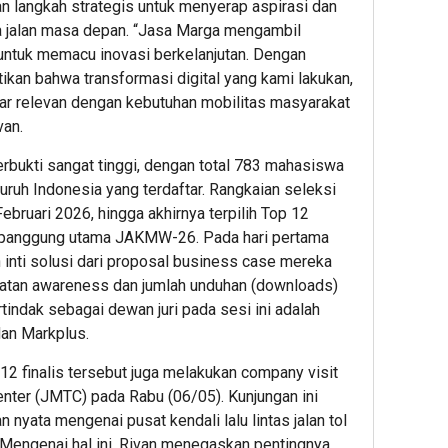
4.758
Sambut
Sema
n langkah strategis untuk menyerap aspirasi dan
Lulusan
HUT
HUT
a jalan masa depan. “Jasa Marga mengambil
Dikukuhk
ke-
ke-
ntuk memacu inovasi berkelanjutan. Dengan
BINUS
81
81
ikan bahwa transformasi digital yang kami lakukan,
Universit
RI,
RI,
ar relevan dengan kebutuhan mobilitas masyarakat
Dorong
BRI
BRI
van.
Lahirnya
BO
BO
Pemimpi
Mangg
Kreko
erbukti sangat tinggi, dengan total 783 mahasiswa
Inovatif
Dua
Perca
luruh Indonesia yang terdaftar. Rangkaian seleksi
yang
Semara
Kanto
Februari 2026, hingga akhirnya terpilih Top 12
Berdamp
Kantor
deng
di panggung utama JAKMW-26. Pada hari pertama
dengan
Dekor
inti solusi dari proposal business case mereka
Nuansa
Bernu
1
katan awareness dan jumlah unduhan (downloads)
Merah
Mera
tindak sebagai dewan juri pada sesi ini adalah
Putih
Putih
Admin22
an Markplus.
2
3
12 finalis tersebut juga melakukan company visit
ter (JMTC) pada Rabu (06/05). Kunjungan ini
Admin22
Admin2
nyata mengenai pusat kendali lalu lintas jalan tol
. Mengenai hal ini, Rivan menegaskan pentingnya