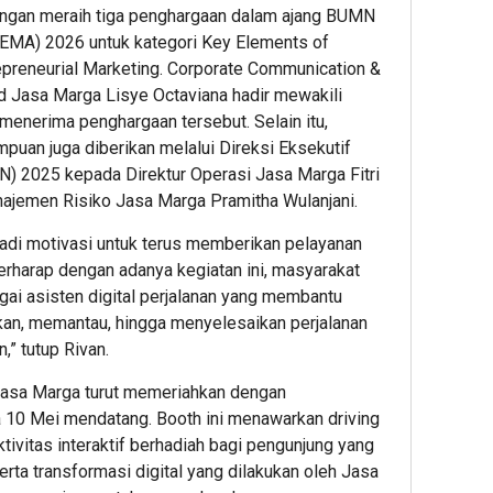
Putih
Putih
Admin22
gan meraih tiga penghargaan dalam ajang BUMN
BEMA) 2026 untuk kategori Key Elements of
2
3
epreneurial Marketing. Corporate Communication &
Jasa Marga Lisye Octaviana hadir mewakili
Admin22
Admin2
enerima penghargaan tersebut. Selain itu,
uan juga diberikan melalui Direksi Eksekutif
 2025 kepada Direktur Operasi Jasa Marga Fitri
najemen Risiko Jasa Marga Pramitha Wulanjani.
adi motivasi untuk terus memberikan pelayanan
erharap dengan adanya kegiatan ini, masyarakat
gai asisten digital perjalanan yang membantu
kan, memantau, hingga menyelesaikan perjalanan
,” tutup Rivan.
asa Marga turut memeriahkan dengan
a 10 Mei mendatang. Booth ini menawarkan driving
tivitas interaktif berhadiah bagi pengunjung yang
erta transformasi digital yang dilakukan oleh Jasa