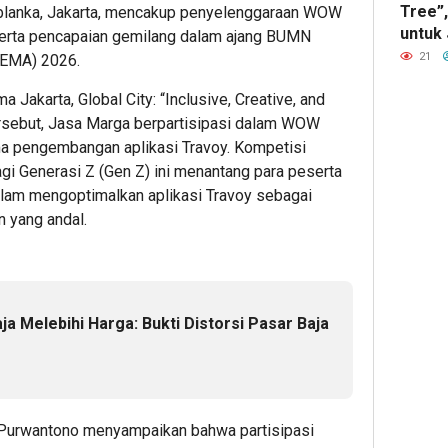
Tree”,
ablanka, Jakarta, mencakup penyelenggaraan WOW
Pemimpi
Mangg
Kreko
untuk
 serta pencapaian gemilang dalam ajang BUMN
Inovatif
Dua
Perca
Pesis
21
BEMA) 2026.
yang
Semara
Kanto
Masya
Berdamp
Kantor
deng
akarta, Global City: “Inclusive, Creative, and
dengan
Dekor
tersebut, Jasa Marga berpartisipasi dalam WOW
Nuansa
Bernu
1
a pengembangan aplikasi Travoy. Kompetisi
Merah
Mera
agi Generasi Z (Gen Z) ini menantang para peserta
Putih
Putih
Admin22
lam mengoptimalkan aplikasi Travoy sebagai
2
3
n yang andal.
Admin22
Admin2
a Melebihi Harga: Bukti Distorsi Pasar Baja
3
5
5
 Purwantono menyampaikan bahwa partisipasi
hour ago
hour ag
hour 