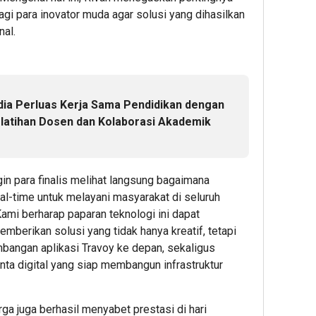
i para inovator muda agar solusi yang dihasilkan
nal.
3
5
5
hour ago
hour ag
hour 
4.758
Sambut
Sema
dia Perluas Kerja Sama Pendidikan dengan
Lulusan
HUT
HUT
latihan Dosen dan Kolaborasi Akademik
Dikukuhk
ke-
ke-
BINUS
81
81
Universit
RI,
RI,
in para finalis melihat langsung bagaimana
Dorong
BRI
BRI
Lahirnya
BO
BO
eal-time untuk melayani masyarakat di seluruh
Pemimpi
Mangg
Kreko
Kami berharap paparan teknologi ini dapat
Inovatif
Dua
Perca
rikan solusi yang tidak hanya kreatif, tetapi
yang
Semara
Kanto
mbangan aplikasi Travoy ke depan, sekaligus
Berdamp
Kantor
deng
ta digital yang siap membangun infrastruktur
dengan
Dekor
Nuansa
Bernu
1
Merah
Mera
ga juga berhasil menyabet prestasi di hari