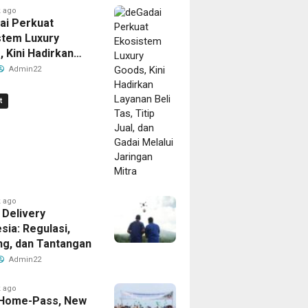
sa
si
asi
atif
uansa
Bernuansa
Dekorasi
Dekorasi
Inovatif
Nuansa
Bernuansa
 ago
h
g
erah
Merah
Merah
Merah
yang
Merah
Merah
ai Perkuat
stem Luxury
dampak
utih
Putih
Putih
Putih
Berdampak
Putih
Putih
 Kini Hadirkan
n Beli Tas, Titip
Admin22
dan Gadai Melalui
an Mitra
t
 ago
o
ago
 Delivery
rak
sia: Regulasi,
ng, dan Tantangan
an,
Admin22
y
 ago
Home-Pass, New