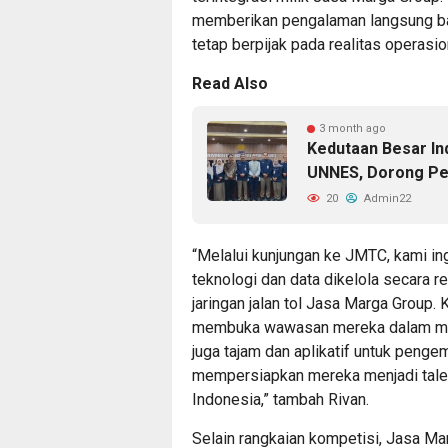
memberikan pengalaman langsung bag
tetap berpijak pada realitas operasio
Read Also
3 month ago
Kedutaan Besar In
UNNES, Dorong Pe
20
Admin22
“Melalui kunjungan ke JMTC, kami ing
teknologi dan data dikelola secara r
jaringan jalan tol Jasa Marga Group. 
membuka wawasan mereka dalam membe
juga tajam dan aplikatif untuk penge
mempersiapkan mereka menjadi talen
Indonesia,” tambah Rivan.
Selain rangkaian kompetisi, Jasa Mar