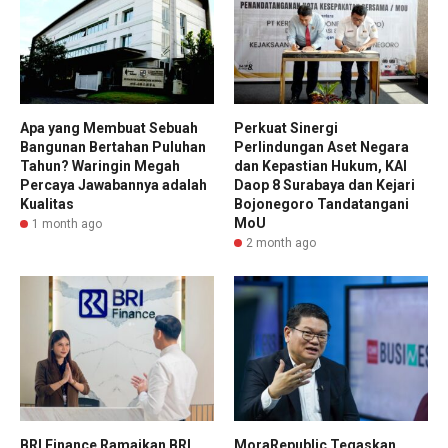
Apa yang Membuat Sebuah
Perkuat Sinergi
Bangunan Bertahan Puluhan
Perlindungan Aset Negara
Tahun? Waringin Megah
dan Kepastian Hukum, KAI
Percaya Jawabannya adalah
Daop 8 Surabaya dan Kejari
Kualitas
Bojonegoro Tandatangani
MoU
1 month ago
2 month ago
BRI Finance Ramaikan BRI
MoraRepublic Tegaskan