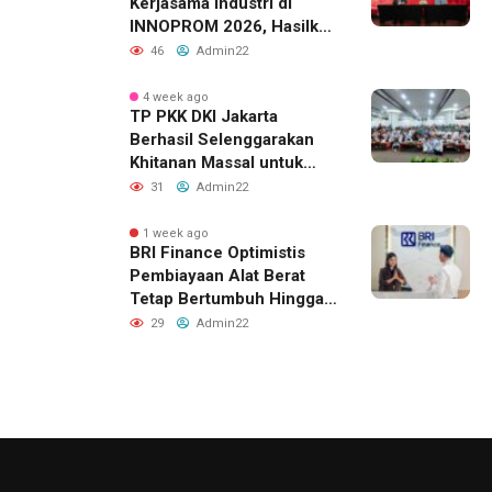
Kerjasama Industri di
INNOPROM 2026, Hasilkan
Belasan Kerja Sama
46
Admin22
Strategis
4 week ago
TP PKK DKI Jakarta
Berhasil Selenggarakan
Khitanan Massal untuk
Lebih dari 2.000 Anak:
31
Admin22
Antusiasme Tinggi Hingga
Raih Penghargaan MURI
1 week ago
BRI Finance Optimistis
Pembiayaan Alat Berat
Tetap Bertumbuh Hingga
Akhir 2026
29
Admin22