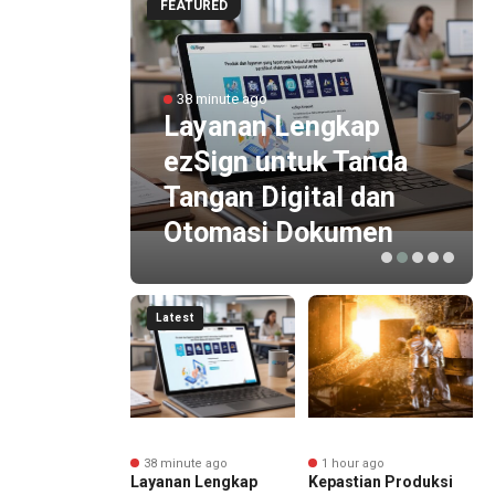
FEATURED
g
38 minute ago
Layanan Lengkap
ran
ezSign untuk Tanda
Tangan Digital dan
Otomasi Dokumen
Latest
nute ago
38 minute ago
1 hour ago
Accounting
Layanan Lengkap
Kepastian Produksi
O