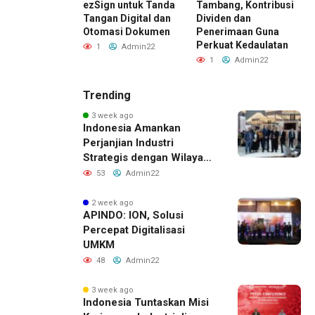
antu
ezSign untuk Tanda
Tambang, Kontribusi
ahaan
Tangan Digital dan
Dividen dan
P
sun Laporan
Otomasi Dokumen
Penerimaan Guna
M
gan Lebih Cepat
Perkuat Kedaulatan
K
1
Admin22
Admin22
1
Admin22
Trending
3 week ago
Indonesia Amankan
Perjanjian Industri
Strategis dengan Wilayah
Sverdlovsk, Rusia untuk
53
Admin22
Pacu Investasi Manufaktur
2 week ago
APINDO: ION, Solusi
Percepat Digitalisasi
UMKM
48
Admin22
3 week ago
Indonesia Tuntaskan Misi