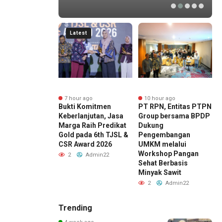
Latest
r ago
7 hour ago
10 hour ago
ng Sri Sultan
Bukti Komitmen
PT RPN, Entitas PTPN
D
gku Buwono X,
Keberlanjutan, Jasa
Group bersama BPDP
H
Marga Percepat
Marga Raih Predikat
Dukung
J
mbangan Akses
Gold pada 6th TJSL &
Pengembangan
rjo Tol Jogja-
CSR Award 2026
UMKM melalui
B
untuk Dukung
Workshop Pangan
S
2
Admin22
ivitas DIY
Sehat Berbasis
K
Minyak Sawit
Admin22
2
Admin22
Trending