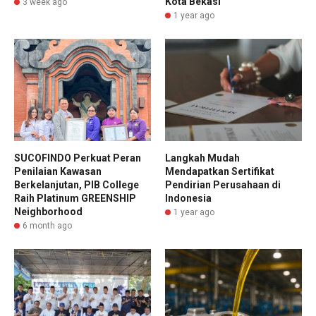
Kota Bekasi
3 week ago
1 year ago
SUCOFINDO Perkuat Peran
Langkah Mudah
Penilaian Kawasan
Mendapatkan Sertifikat
Berkelanjutan, PIB College
Pendirian Perusahaan di
Raih Platinum GREENSHIP
Indonesia
Neighborhood
1 year ago
6 month ago