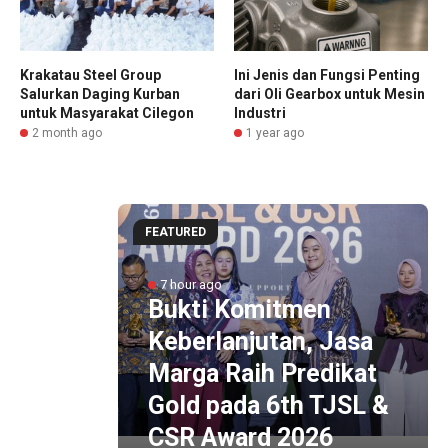
Krakatau Steel Group
Ini Jenis dan Fungsi Penting
Salurkan Daging Kurban
dari Oli Gearbox untuk Mesin
untuk Masyarakat Cilegon
Industri
2 month ago
1 year ago
FEATURED
ltan
no X,
7 hour ago
cepat
Bukti Komitmen
Akses
Keberlanjutan, Jasa
ogja-
Marga Raih Predikat
ung
Gold pada 6th TJSL &
Y
CSR Award 2026