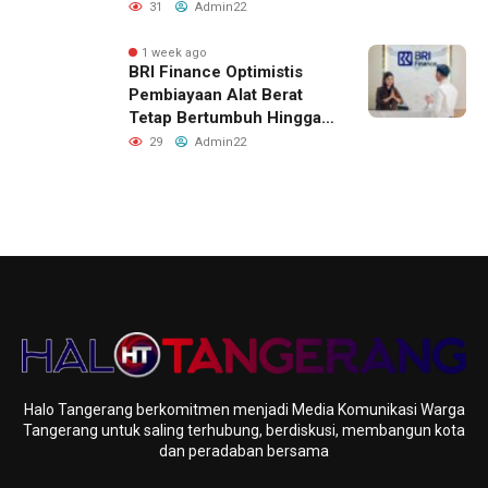
Lebih dari 2.000 Anak:
31
Admin22
Antusiasme Tinggi Hingga
Raih Penghargaan MURI
1 week ago
BRI Finance Optimistis
Pembiayaan Alat Berat
Tetap Bertumbuh Hingga
Akhir 2026
29
Admin22
Halo Tangerang berkomitmen menjadi Media Komunikasi Warga
Tangerang untuk saling terhubung, berdiskusi, membangun kota
dan peradaban bersama