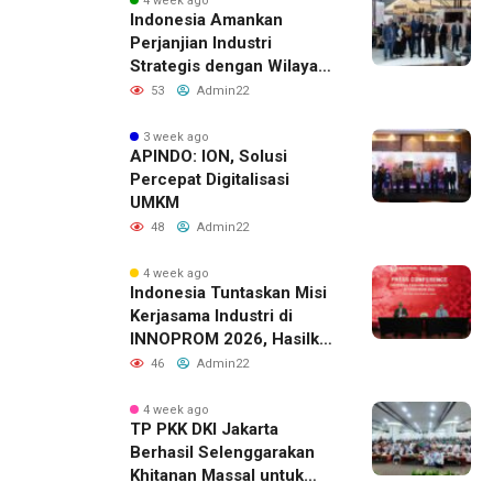
4 week ago
Indonesia Amankan
Perjanjian Industri
Strategis dengan Wilayah
Sverdlovsk, Rusia untuk
53
Admin22
Pacu Investasi Manufaktur
3 week ago
APINDO: ION, Solusi
Percepat Digitalisasi
UMKM
48
Admin22
4 week ago
Indonesia Tuntaskan Misi
Kerjasama Industri di
INNOPROM 2026, Hasilkan
Belasan Kerja Sama
46
Admin22
Strategis
4 week ago
TP PKK DKI Jakarta
Berhasil Selenggarakan
Khitanan Massal untuk