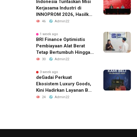
Indonesia Tuntaskan Misi
Kerjasama Industri di
INNOPROM 2026, Hasilkan
Belasan Kerja Sama
46
Admin22
Strategis
1 week ago
BRI Finance Optimistis
Pembiayaan Alat Berat
Tetap Bertumbuh Hingga
Akhir 2026
30
Admin22
3 week ago
deGadai Perkuat
Ekosistem Luxury Goods,
Kini Hadirkan Layanan Beli
Tas, Titip Jual, dan Gadai
24
Admin22
Melalui Jaringan Mitra