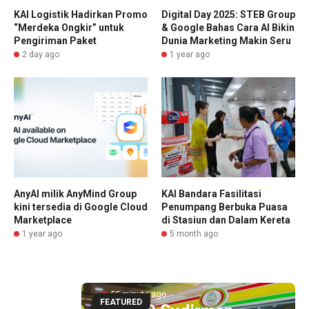
KAI Logistik Hadirkan Promo
Digital Day 2025: STEB Group
“Merdeka Ongkir” untuk
& Google Bahas Cara AI Bikin
Pengiriman Paket
Dunia Marketing Makin Seru
2 day ago
1 year ago
AnyAI milik AnyMind Group
KAI Bandara Fasilitasi
kini tersedia di Google Cloud
Penumpang Berbuka Puasa
Marketplace
di Stasiun dan Dalam Kereta
1 year ago
5 month ago
55 minute ago
FEATURED