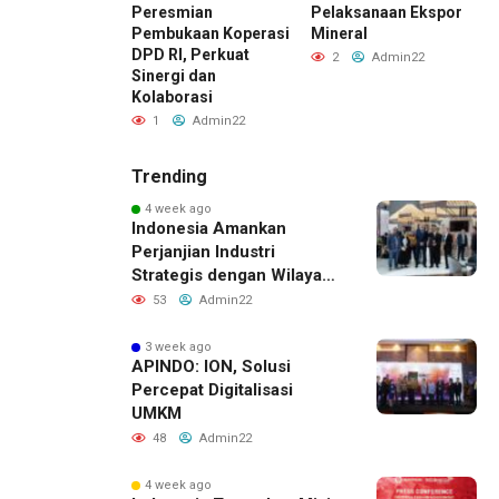
aan HUT ke-7
Peresmian
Pelaksanaan Ekspor
P
PD RI, Pererat
Pembukaan Koperasi
Mineral
D
rahmi dan
DPD RI, Perkuat
S
2
Admin22
i
Sinergi dan
S
Kolaborasi
Admin22
1
Admin22
Trending
4 week ago
Indonesia Amankan
Perjanjian Industri
Strategis dengan Wilayah
Sverdlovsk, Rusia untuk
53
Admin22
Pacu Investasi Manufaktur
3 week ago
APINDO: ION, Solusi
Percepat Digitalisasi
UMKM
48
Admin22
4 week ago