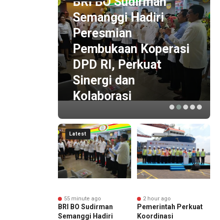
BRI BO Sudirman
n
Semanggi Hadiri
i
Peresmian
e-7
Pembukaan Koperasi
rerat
DPD RI, Perkuat
Sinergi dan
Kolaborasi
Latest
nute ago
55 minute ago
2 hour ago
O Sudirman
BRI BO Sudirman
Pemerintah Perkuat
B
ggi Hadiri
Semanggi Hadiri
Koordinasi
S