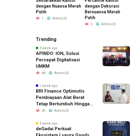
sity Dorong
Semarakkan Kantor
Percantik Kantor
U
nya Pemimpin
dengan Nuansa Merah
dengan Dekorasi
L
if yang
Putih
Bernuansa Merah
I
mpak
Putih
1
Admin22
Admin22
2
Admin22
Trending
3 week ago
APINDO: ION, Solusi
Percepat Digitalisasi
UMKM
48
Admin22
1 week ago
BRI Finance Optimistis
Pembiayaan Alat Berat
Tetap Bertumbuh Hingga
Akhir 2026
30
Admin22
3 week ago
deGadai Perkuat
Ekosistem Luxury Goods,