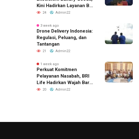
Kini Hadirkan Layanan Beli
Tas, Titip Jual, dan Gadai
24
Admin22
Melalui Jaringan Mitra
3 week ago
Drone Delivery Indonesia:
Regulasi, Peluang, dan
Tantangan
21
Admin22
1 week ago
Perkuat Komitmen
Pelayanan Nasabah, BRI
Life Hadirkan Wajah Baru
Kantor Layanan di
20
Admin22
Denpasar