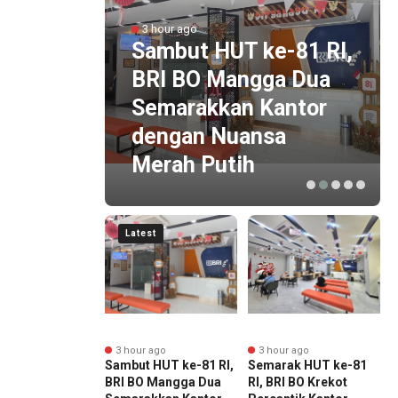
3 hour ago
NUS
Sambut HUT ke-81 RI,
ng
BRI BO Mangga Dua
pin
Semarakkan Kantor
dengan Nuansa
Merah Putih
Latest
r ago
3 hour ago
3 hour ago
Lulusan
Sambut HUT ke-81 RI,
Semarak HUT ke-81
4
uhkan, BINUS
BRI BO Mangga Dua
RI, BRI BO Krekot
D