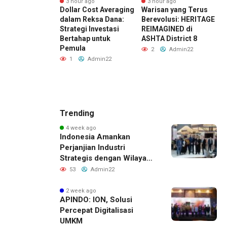
3 hour ago
3 hour ago
2 hour ago
PTPN
Dollar Cost Averaging
Warisan yang Terus
PT RPN, Ent
BPDP
dalam Reksa Dana:
Berevolusi: HERITAGE
Group bers
Strategi Investasi
REIMAGINED di
Dukung
Bertahap untuk
ASHTA District 8
Pengemban
Pemula
UMKM melal
2
Admin22
n
Workshop P
1
Admin22
Sehat Berba
Minyak Sawi
1
Admi
Trending
4 week ago
Indonesia Amankan
Perjanjian Industri
Strategis dengan Wilayah
Sverdlovsk, Rusia untuk
53
Admin22
Pacu Investasi Manufaktur
2 week ago
APINDO: ION, Solusi
Percepat Digitalisasi
UMKM