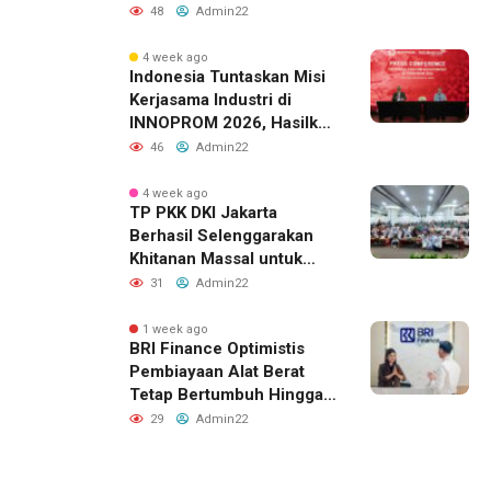
48
Admin22
4 week ago
Indonesia Tuntaskan Misi
Kerjasama Industri di
INNOPROM 2026, Hasilkan
Belasan Kerja Sama
46
Admin22
Strategis
4 week ago
TP PKK DKI Jakarta
Berhasil Selenggarakan
Khitanan Massal untuk
Lebih dari 2.000 Anak:
31
Admin22
Antusiasme Tinggi Hingga
Raih Penghargaan MURI
1 week ago
BRI Finance Optimistis
Pembiayaan Alat Berat
Tetap Bertumbuh Hingga
Akhir 2026
29
Admin22