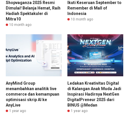
Shopvaganza 2025 Resmi
Ikuti Keseruan September to
Dimulai! Belanja Hemat, Raih
Remember di Mall of
Hadiah Spektakuler di
Indonesia
Mitra10
10 month ago
10 month ago
AnyMind Group
Ledakan Kreativitas Digital
menambahkan analitik live
di Kalangan Anak Muda Jadi
commerce dan kemampuan
Inspirasi Hadirnya NextGen
optimisasi skrip AI ke
DigitalPreneur 2025 dari
AnyLive
BINUS @Medan
1 year ago
1 year ago