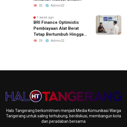
Lebih dari 2.000 Anak:
32
Admin22
Antusiasme Tinggi Hingga
Raih Penghargaan MURI
1 week ago
BRI Finance Optimistis
Pembiayaan Alat Berat
Tetap Bertumbuh Hingga
Akhir 2026
29
Admin22
Halo Tangerang berkomitmen menjadi Media Komunikasi Warga
Tangerang untuk saling terhubung, berdiskusi, membangun kota
dan peradaban bersama