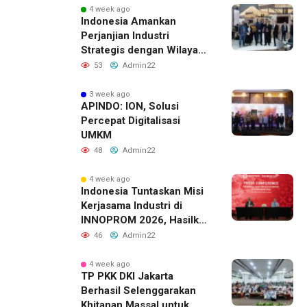
4 week ago
Indonesia Amankan
Perjanjian Industri
Strategis dengan Wilayah
Sverdlovsk, Rusia untuk
53
Admin22
Pacu Investasi Manufaktur
3 week ago
APINDO: ION, Solusi
Percepat Digitalisasi
UMKM
48
Admin22
4 week ago
Indonesia Tuntaskan Misi
Kerjasama Industri di
INNOPROM 2026, Hasilkan
Belasan Kerja Sama
46
Admin22
Strategis
4 week ago
TP PKK DKI Jakarta
Berhasil Selenggarakan
Khitanan Massal untuk