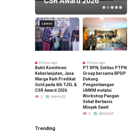
Y
CSR Award 2026
Latest
ur ago
12 hour ago
15 hour ago
ng Sri Sultan
Bukti Komitmen
PT RPN, Entitas PTPN
D
gku Buwono X,
Keberlanjutan, Jasa
Group bersama BPDP
H
Marga Percepat
Marga Raih Predikat
Dukung
J
mbangan Akses
Gold pada 6th TJSL &
Pengembangan
rjo Tol Jogja-
CSR Award 2026
UMKM melalui
B
untuk Dukung
Workshop Pangan
S
2
Admin22
ivitas DIY
Sehat Berbasis
K
Minyak Sawit
Admin22
2
Admin22
Trending