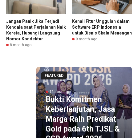
Jangan Panik Jika Terjadi
Kenali Fitur Unggulan dalam
Kendala saat Perjalanan Naik
Software ERP Indonesia
Kereta, Hubungi Langsung
untuk Bisnis Skala Menengah
Nomor Kondektur
9 month ago
8 month ago
FEATURED
ltan
no X,
12 hour ago
cepat
Bukti Komitmen
Akses
Keberlanjutan, Jasa
ogja-
Marga Raih Predikat
ung
Gold pada 6th TJSL &