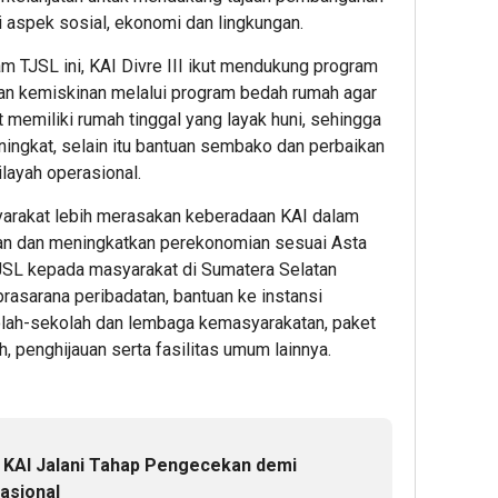
Cara
i aspek sosial, ekonomi dan lingkungan.
Menge
Dana
m TJSL ini, KAI Divre III ikut mendukung program
Sebe
an kemiskinan melalui program bedah rumah agar
Rehat
 memiliki rumah tinggal yang layak huni, sehingga
dari
ningkat, selain itu bantuan sembako dan perbaikan
Dunia
layah operasional.
Kerja
syarakat lebih merasakan keberadaan KAI dalam
1
n dan meningkatkan perekonomian sesuai Asta
TJSL kepada masyarakat di Sumatera Selatan
Admin2
rasarana peribadatan, bantuan ke instansi
kolah-sekolah dan lembaga kemasyarakatan, paket
 penghijauan serta fasilitas umum lainnya.
8
11
4
 KAI Jalani Tahap Pengecekan demi
hour ago
hour ag
hour 
Lions
Jasa
Persi
asional