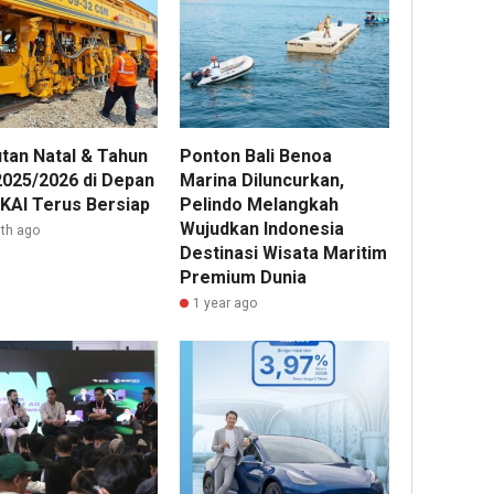
8
hour 
2
Lions
Club
Admin22
Tang
Happy
Bers
tan Natal & Tahun
Ponton Bali Benoa
Prodi
2025/2026 di Depan
Marina Diluncurkan,
Curali
 KAI Terus Bersiap
Pelindo Melangkah
AI,
Wujudkan Indonesia
th ago
dan
Destinasi Wisata Maritim
Klinik
Premium Dunia
Mata
1 year ago
Serp
Perlu
Akse
Layan
Keseh
Preve
melal
Bakti