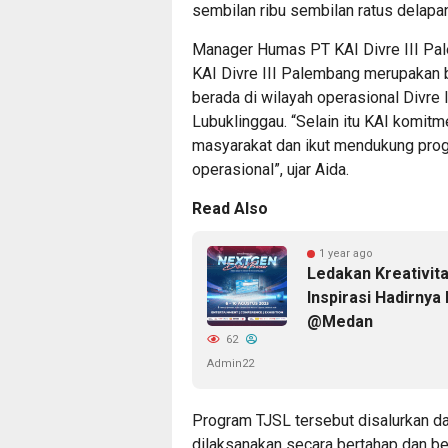
sembilan ribu sembilan ratus delapan
Manager Humas PT KAI Divre III Pa
KAI Divre III Palembang merupakan 
berada di wilayah operasional Divre
Lubuklinggau. “Selain itu KAI komit
masyarakat dan ikut mendukung prog
operasional”, ujar Aida.
Read Also
1 year ago
Ledakan Kreativita
Inspirasi Hadirnya
@Medan
62
Admin22
Program TJSL tersebut disalurkan d
dilaksanakan secara bertahap dan b