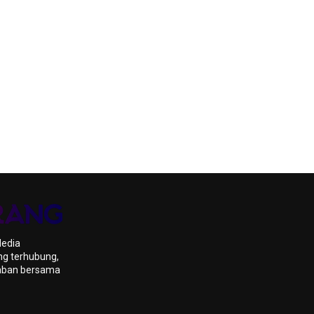
di
Indonesi
Public
Relation
Summit
2026
3
Admin22
Media
ng terhubung,
daban bersama