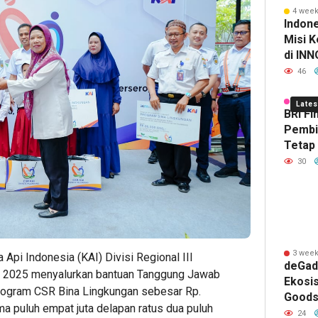
Relation
Infrast
Duku
dari
Ba
4 week
Summit
Digital
Konek
Dun
So
Indon
Misi K
2026
Nasion
DIY
Ker
K
di IN
Hasilk
46
Sama 
1 week
Lates
BRI Fi
Pembi
Tetap
Hingg
30
4
8
11
hour ago
hour ag
hour 
Persiapa
Lions
Jasa
Sabbatic
Club
Marg
Leave:
Tanger
Sabet
3 week
Api Indonesia (KAI) Divisi Regional III
deGad
Cara
Happy
Dua
 2025 menyalurkan bantuan Tanggung Jawab
Ekosi
Mengelo
Bersa
Peng
program CSR Bina Lingkungan sebesar Rp.
Goods,
Dana
Prodia,
PR
ma puluh empat juta delapan ratus dua puluh
Layana
Sebelum
Curalis
di
24