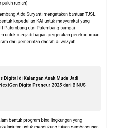
 puluh rupiah)
Jual, 
Rehat
AI,
Indon
Jaring
dari
dan
Public
lembang Aida Suryanti mengatakan bantuan TJSL
Dunia
Klinik
Relat
bentuk kepedulian KAI untuk masyarakat yang
Kerja
Mata
Summ
 III Palembang dari Palembang sampai
Serpon
2026
men untuk menjadi bagian pergerakan perekonomian
Perlua
1
ram dari pemerintah daerah di wilayah
Akses
3
Layana
Admin22
Keseha
Admin2
Prevent
melalui
Bakti
s Digital di Kalangan Anak Muda Jadi
Sosial
 NextGen DigitalPreneur 2025 dari BINUS
Keseha
2
4
hour 
Persi
Admin22
Sabba
alam bentuk program bina lingkungan yang
Leave
erkelanjutan untuk mendukung tujuan pembangunan