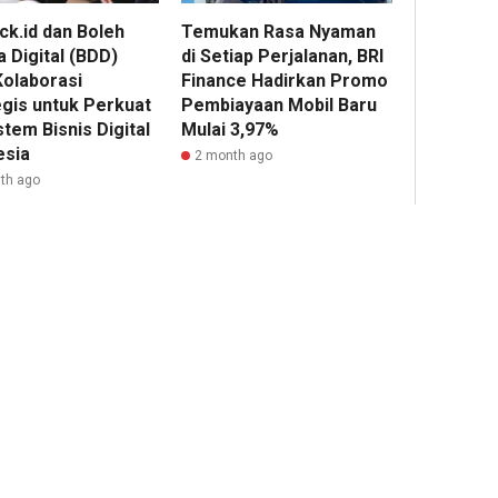
Sosial
ck.id dan Boleh
Temukan Rasa Nyaman
Keseh
 Digital (BDD)
di Setiap Perjalanan, BRI
Kolaborasi
Finance Hadirkan Promo
2
egis untuk Perkuat
Pembiayaan Mobil Baru
tem Bisnis Digital
Mulai 3,97%
Admin2
esia
2 month ago
th ago
11
hour ago
Jasa
Marga
Sabet
Dua
Penghar
PR