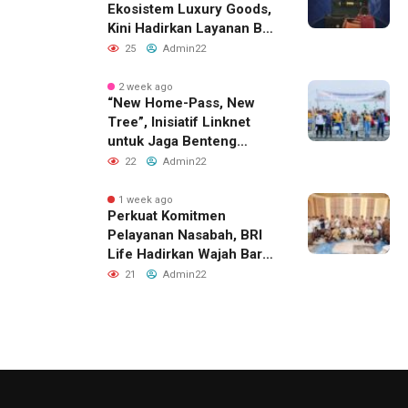
Ekosistem Luxury Goods,
Kini Hadirkan Layanan Beli
Tas, Titip Jual, dan Gadai
25
Admin22
Melalui Jaringan Mitra
2 week ago
“New Home-Pass, New
Tree”, Inisiatif Linknet
untuk Jaga Benteng
Pesisir dan Masa Depan
22
Admin22
Masyarakat
1 week ago
Perkuat Komitmen
Pelayanan Nasabah, BRI
Life Hadirkan Wajah Baru
Kantor Layanan di
21
Admin22
Denpasar