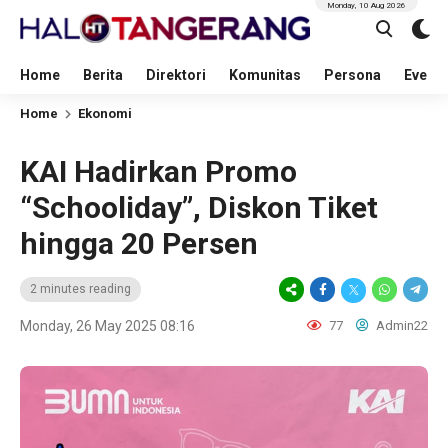
Monday, 10 Aug 2026
Home
Berita
Direktori
Komunitas
Persona
Event
Home
Ekonomi
KAI Hadirkan Promo
“Schooliday”, Diskon Tiket
hingga 20 Persen
2 minutes reading
Monday, 26 May 2025 08:16
77
Admin22