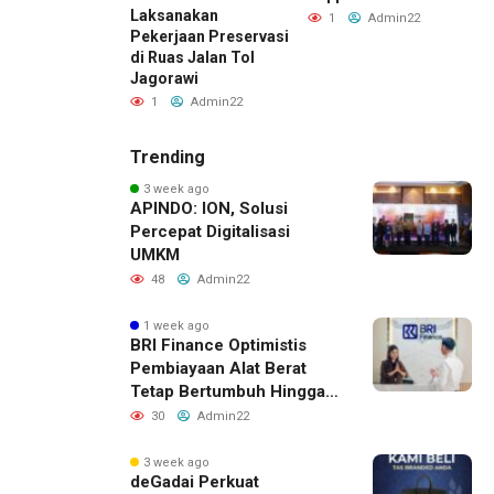
mmarecon
Laksanakan
1
Admin22
i
Pekerjaan Preservasi
B
di Ruas Jalan Tol
Admin22
Jagorawi
1
Admin22
Trending
3 week ago
APINDO: ION, Solusi
Percepat Digitalisasi
UMKM
48
Admin22
1 week ago
BRI Finance Optimistis
Pembiayaan Alat Berat
Tetap Bertumbuh Hingga
Akhir 2026
30
Admin22
3 week ago
deGadai Perkuat