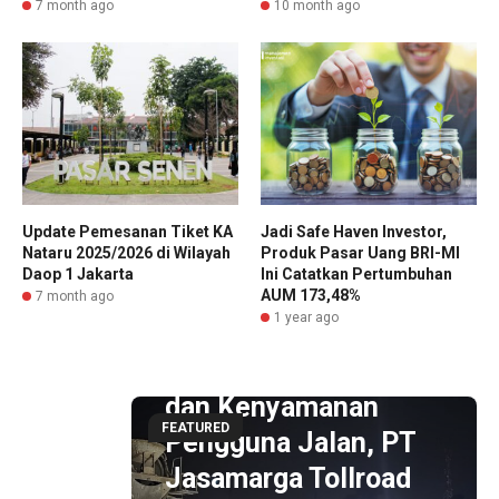
7 month ago
10 month ago
Update Pemesanan Tiket KA
Jadi Safe Haven Investor,
Nataru 2025/2026 di Wilayah
Produk Pasar Uang BRI-MI
Daop 1 Jakarta
Ini Catatkan Pertumbuhan
AUM 173,48%
7 month ago
1 year ago
1 hour ago
Dukung Keamanan
dan Kenyamanan
FEATURED
Pengguna Jalan, PT
il
Jasamarga Tollroad