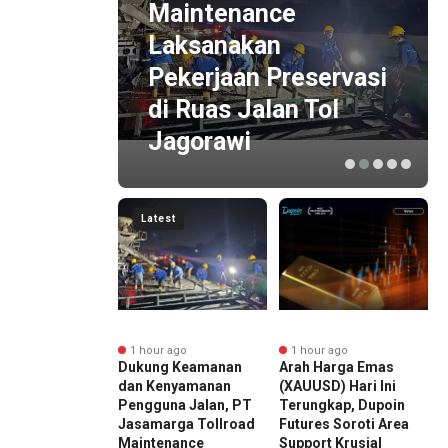
ce
Maintenance
Laksanakan
 Goes
Pekerjaan Preservasi
di Ruas Jalan Tol
Jagorawi
Latest
r ago
1 hour ago
1 hour ago
as Akses
Dukung Keamanan
Arah Harga Emas
P
ayaan Mobil
dan Kenyamanan
(XAUUSD) Hari Ini
P
BRI Finance
Pengguna Jalan, PT
Terungkap, Dupoin
B
di BRI
Jasamarga Tollroad
Futures Soroti Area
H
mer Expo Goes
Maintenance
Support Krusial
C