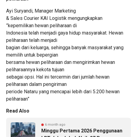
Ayi Suryandi, Manager Marketing
& Sales Courier KAI Logistik mengungkapkan
”kepemilikan hewan peliharaan di
Indonesia telah menjadi gaya hidup masyarakat. Hewan
peliharaan telah menjadi
bagian dari keluarga, sehingga banyak masyarakat yang
memilih untuk bepergian
bersama hewan peliharaan dan mengirimkan hewan
peliharaannya kekota tujuan
sebagai opsi. Hal ini tercermin dari jumlah hewan
peliharaan dalam pengiriman
periode Nataru yang mencapai lebih dari 5.200 hewan
peliharaan”
Read Also
6 month ago
Minggu Pertama 2026 Penggunaan