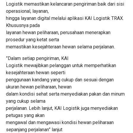
Logistik memastikan kelancaran pengiriman baik dari sisi
operasional, layanan,
hingga layanan digital melalui aplikasi KAI Logistik TRAX.
Khususnya pada
layanan hewan peliharaan, perusahaan menerapkan
prosedur yang ketat serta
memastikan kesejahteraan hewan selama perjalanan.
”Dalam setiap pengiriman, KAI
Logistik mewajibkan pelanggan untuk memperhatikan
kesejahteraan hewan seperti
penggunaan kandang yang cukup dan sesuai dengan
ukuran hewan peliharaan, hewan
dalam kondisi sehat serta menyediakan pakan dan minum
yang cukup selama
perjalanan. Lebih lanjut, KAI Logistik juga menyediakan
petugas yang akan
mengawal dan mengawasi kondisi hewan peliharaan
sepanjang perjalanan” lanjut