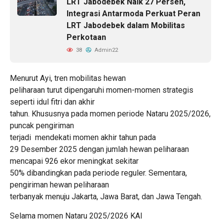
LRT Jabodebek Naik 27 Persen,
Integrasi Antarmoda Perkuat Peran
LRT Jabodebek dalam Mobilitas
Perkotaan
38
Admin22
Menurut Ayi, tren mobilitas hewan
peliharaan turut dipengaruhi momen-momen strategis
seperti idul fitri dan akhir
tahun. Khususnya pada momen periode Nataru 2025/2026,
puncak pengiriman
terjadi mendekati momen akhir tahun pada
29 Desember 2025 dengan jumlah hewan peliharaan
mencapai 926 ekor meningkat sekitar
50% dibandingkan pada periode reguler. Sementara,
pengiriman hewan peliharaan
terbanyak menuju Jakarta, Jawa Barat, dan Jawa Tengah.
Selama momen Nataru 2025/2026 KAI