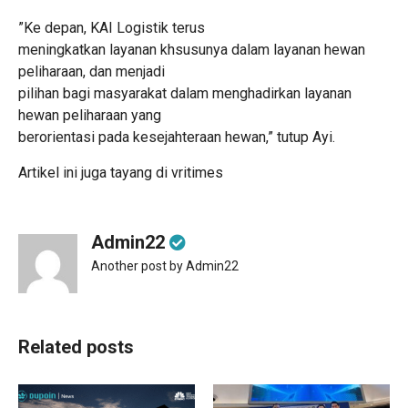
”Ke depan, KAI Logistik terus
meningkatkan layanan khsusunya dalam layanan hewan
peliharaan, dan menjadi
pilihan bagi masyarakat dalam menghadirkan layanan
hewan peliharaan yang
berorientasi pada kesejahteraan hewan,” tutup Ayi.
Artikel ini juga tayang di
vritimes
Admin22
Another post by Admin22
Related posts