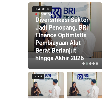
FEATURED
1 hour ago
Diversifikasi Sektor
ial
Jadi Penopang, BRI
Finance Optimistis
ko,
Pembiayaan Alat
 Imbal
Berat Berlanjut
hingga Akhir 2026
Latest