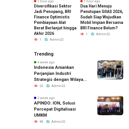
nute ago
1 hour ago
1 hour ago
ka Finansial
Diversifikasi Sektor
Dua Hari Menuju
M
i dari
Jadi Penopang, BRI
Penutupan GIIAS 2026,
D
emen Risiko,
Finance Optimistis
Sudah Siap Wujudkan
M
 Mengejar Imbal
Pembiayaan Alat
Mobil Impian Bersama
B
Cepat
Berat Berlanjut hingga
BRI Finance Belum?
H
Akhir 2026
Admin22
1
Admin22
1
Admin22
Trending
4 week ago
Indonesia Amankan
Perjanjian Industri
Strategis dengan Wilayah
Sverdlovsk, Rusia untuk
53
Admin22
Pacu Investasi Manufaktur
2 week ago
APINDO: ION, Solusi
Percepat Digitalisasi
UMKM
48
Admin22