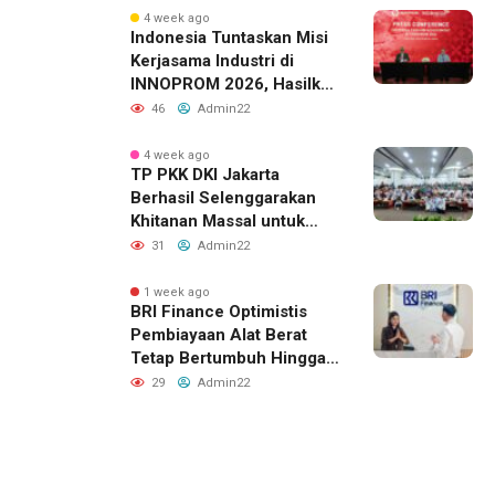
4 week ago
Indonesia Tuntaskan Misi
Kerjasama Industri di
INNOPROM 2026, Hasilkan
Belasan Kerja Sama
46
Admin22
Strategis
4 week ago
TP PKK DKI Jakarta
Berhasil Selenggarakan
Khitanan Massal untuk
Lebih dari 2.000 Anak:
31
Admin22
Antusiasme Tinggi Hingga
Raih Penghargaan MURI
1 week ago
BRI Finance Optimistis
Pembiayaan Alat Berat
Tetap Bertumbuh Hingga
Akhir 2026
29
Admin22