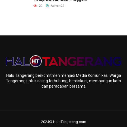
Akhir 2026
29
Admin22
Halo Tangerang berkomitmen menjadi Media Komunikasi Warga
Tangerang untuk saling terhubung, berdiskusi, membangun kota
dan peradaban bersama
2024© HaloTangerang.com