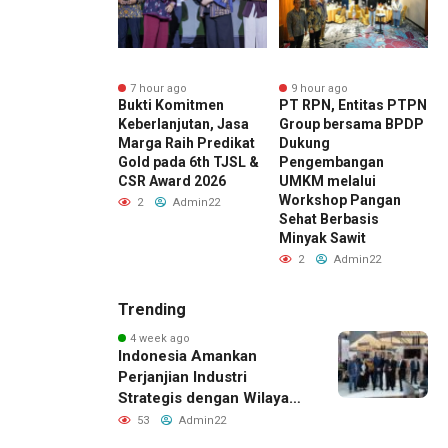
r ago
7 hour ago
9 hour ago
ng Sri Sultan
Bukti Komitmen
PT RPN, Entitas PTPN
D
gku Buwono X,
Keberlanjutan, Jasa
Group bersama BPDP
H
Marga Percepat
Marga Raih Predikat
Dukung
J
mbangan Akses
Gold pada 6th TJSL &
Pengembangan
rjo Tol Jogja-
CSR Award 2026
UMKM melalui
B
untuk Dukung
Workshop Pangan
S
2
Admin22
ivitas DIY
Sehat Berbasis
K
Minyak Sawit
Admin22
2
Admin22
Trending
4 week ago
Indonesia Amankan
Perjanjian Industri
Strategis dengan Wilayah
Sverdlovsk, Rusia untuk
53
Admin22
Pacu Investasi Manufaktur