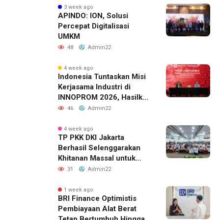
3 week ago
APINDO: ION, Solusi
Percepat Digitalisasi
UMKM
48
Admin22
4 week ago
Indonesia Tuntaskan Misi
Kerjasama Industri di
INNOPROM 2026, Hasilkan
Belasan Kerja Sama
46
Admin22
Strategis
4 week ago
TP PKK DKI Jakarta
Berhasil Selenggarakan
Khitanan Massal untuk
Lebih dari 2.000 Anak:
31
Admin22
Antusiasme Tinggi Hingga
Raih Penghargaan MURI
1 week ago
BRI Finance Optimistis
Pembiayaan Alat Berat
Tetap Bertumbuh Hingga