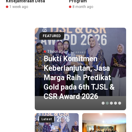
Kesejahteraan Desa
Program
1 week ago
8 month ago
FEATURED
ltan
no X,
7 hour ago
cepat
Bukti Komitmen
Akses
Keberlanjutan, Jasa
ogja-
Marga Raih Predikat
ung
Gold pada 6th TJSL &
Y
CSR Award 2026
Latest