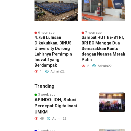
r ago
6 hour ago
7 hour ago
a Budget
4.758 Lulusan
Sambut HUT ke-81 RI,
B
n Konser yang
Dikukuhkan, BINUS
BRI BO Mangga Dua
N
Disiapkan? Atur
University Dorong
Semarakkan Kantor
H
dengan
Lahirnya Pemimpin
dengan Nuansa Merah
D
ito FLEXI
Inovatif yang
Putih
D
Berdampak
Admin22
2
Admin22
1
Admin22
Trending
3 week ago
APINDO: ION, Solusi
Percepat Digitalisasi
UMKM
48
Admin22
1 week ago