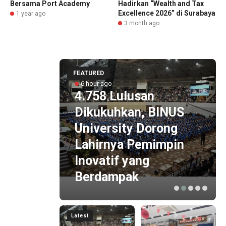
Bersama Port Academy
Hadirkan “Wealth and Tax
Excellence 2026” di Surabaya
1 year ago
3 month ago
FEATURED
6 hour ago
4.758 Lulusan
Dikukuhkan, BINUS
yang
University Dorong
n?
Lahirnya Pemimpin
an
Inovatif yang
Berdampak
Latest