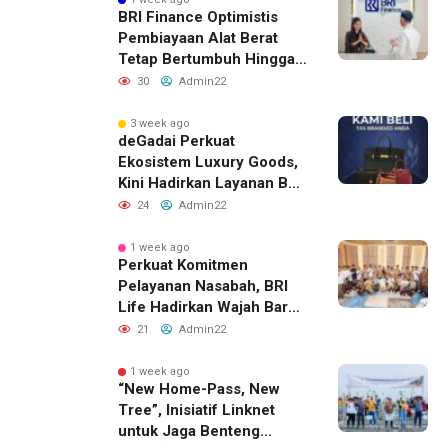
BRI Finance Optimistis
Pembiayaan Alat Berat
Tetap Bertumbuh Hingga
Akhir 2026
30
Admin22
3 week ago
deGadai Perkuat
Ekosistem Luxury Goods,
Kini Hadirkan Layanan Beli
Tas, Titip Jual, dan Gadai
24
Admin22
Melalui Jaringan Mitra
1 week ago
Perkuat Komitmen
Pelayanan Nasabah, BRI
Life Hadirkan Wajah Baru
Kantor Layanan di
21
Admin22
Denpasar
1 week ago
“New Home-Pass, New
Tree”, Inisiatif Linknet
untuk Jaga Benteng