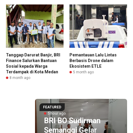
Tanggap Darurat Banjir, BRI
Pemantauan Lalu Lintas
Finance Salurkan Bantuan
Berbasis Drone dalam
Sosial kepada Warga
Ekosistem ETLE
Terdampak di Kota Medan
5 month ago
8 month ago
FEATURED
ormasi
5 hour ago
on 6
BRI BO Sudirman
Semanggi Gelar