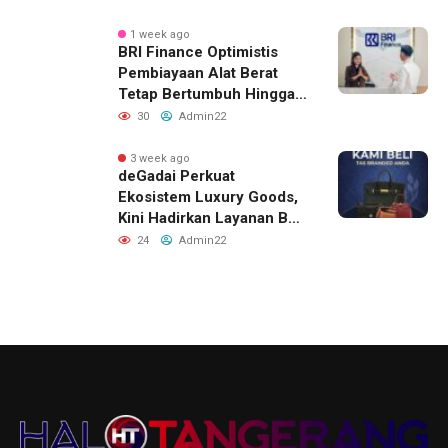
Strategis
1 week ago
BRI Finance Optimistis
Pembiayaan Alat Berat
Tetap Bertumbuh Hingga
Akhir 2026
30
Admin22
3 week ago
deGadai Perkuat
Ekosistem Luxury Goods,
Kini Hadirkan Layanan Beli
Tas, Titip Jual, dan Gadai
24
Admin22
Melalui Jaringan Mitra