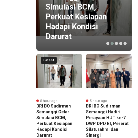
ivasi
Simulasi BCM,
sion
Perkuat Kesiapan
ur
Hadapi Kondisi
Darurat
Latest
r ago
5 hour ago
5 hour ago
at Transformasi
BRI BO Sudirman
BRI BO Sudirman
P
 BRI Region 6
Semanggi Gelar
Semanggi Hadiri
M
a 1 Gelar
Simulasi BCM,
Perayaan HUT ke-7
J
kalan Motivasi
Perkuat Kesiapan
DWP DPD RI, Pererat
P
haring Session
Hadapi Kondisi
Silaturahmi dan
d
ma Direktur
Darurat
Sinergi
B