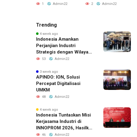
M
1
Admin22
2
Admin22
Admin22
Trending
4 week ago
Indonesia Amankan
Perjanjian Industri
Strategis dengan Wilayah
Sverdlovsk, Rusia untuk
53
Admin22
Pacu Investasi Manufaktur
3 week ago
APINDO: ION, Solusi
Percepat Digitalisasi
UMKM
48
Admin22
4 week ago
Indonesia Tuntaskan Misi
Kerjasama Industri di
INNOPROM 2026, Hasilkan
Belasan Kerja Sama
46
Admin22