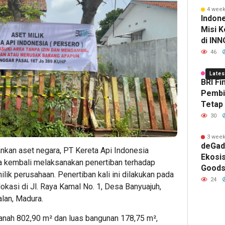
Bakti
Relatio
Infra
Pel
da
4 week
Sosial
Summi
Digit
Eks
D
Indon
Misi K
Kesehat
2026
Nasio
Min
Ke
di IN
Hasilk
46
Sama 
1 week
Lates
BRI Fi
Pembi
Tetap
Hingg
30
3 week
1
5
9
deGad
hour ago
hour ag
hour 
kan aset negara, PT Kereta Api Indonesia
Pemerin
Persia
Lions
Ekosi
a kembali melaksanakan penertiban terhadap
Perkuat
Sabbati
Club
Goods,
ilik perusahaan. Penertiban kali ini dilakukan pada
Koordina
Leave:
Tang
Layana
24
okasi di Jl. Raya Kamal No. 1, Desa Banyuajuh,
Pelaksa
Cara
Happy
Jual, 
lan, Madura.
Ekspor
Mengel
Bers
Jaring
Mineral
Dana
Prodi
 tanah 802,90 m² dan luas bangunan 178,75 m²,
Sebelu
Curali