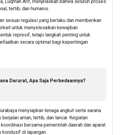
, Luqman Arif, menjelaskan bahwa seluruh proses
al, tertib, dan humanis.
pan sesuai regulasi yang berlaku dan memberikan
erkait untuk menyelesaikan kewajiban
1
5
9
entuk represif, tetapi langkah penting untuk
hour ago
hour ag
hour 
Pemerin
Persia
Lions
nfaatkan secara optimal bagi kepentingan
Perkuat
Sabbati
Club
Koordina
Leave:
Tang
Pelaksa
Cara
Happy
Ekspor
Mengel
Bers
Mineral
Dana
Prodi
Dana Darurat, Apa Saja Perbedaannya?
Sebelu
Curali
Rehat
AI,
1
dari
dan
Dunia
Klinik
Admin22
Kerja
Mata
urabaya menyiapkan tenaga angkut serta sarana
Serp
rjalan aman, tertib, dan lancar. Kegiatan
Perlu
1
 koordinasi bersama pemerintah daerah dan aparat
Akse
 kondusif di lapangan.
Layan
Admin22