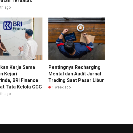
atan Terbatas
th ago
Admin2
kan Kerja Sama
Pentingnya Recharging
n Kejari
Mental dan Audit Jurnal
inda, BRI Finance
Trading Saat Pasar Libur
at Tata Kelola GCG
1 week ago
th ago