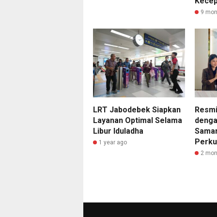
Kecep
9 mon
LRT Jabodebek Siapkan
Resmi
Layanan Optimal Selama
denga
Libur Iduladha
Samar
Perku
1 year ago
2 mon