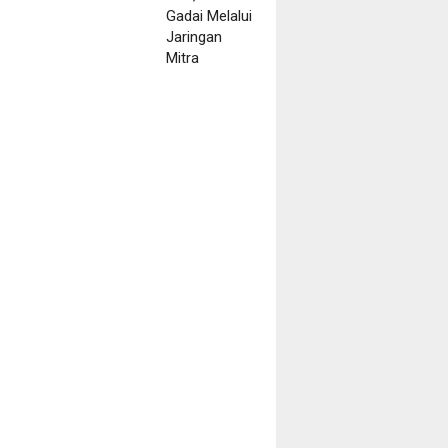
ong
as
s
an
atan
ntif
ui
atan
2