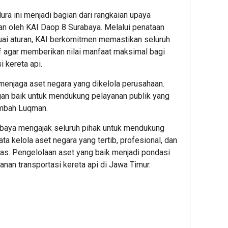
Keseh
ra ini menjadi bagian dari rangkaian upaya
Preve
an oleh KAI Daop 8 Surabaya. Melalui penataan
melal
suai aturan, KAI berkomitmen memastikan seluruh
Bakti
if agar memberikan nilai manfaat maksimal bagi
Sosial
 kereta api.
Keseh
enjaga aset negara yang dikelola perusahaan.
2
gan baik untuk mendukung pelayanan publik yang
ambah Luqman.
Admin2
rabaya mengajak seluruh pihak untuk mendukung
ta kelola aset negara yang tertib, profesional, dan
as. Pengelolaan aset yang baik menjadi pondasi
anan transportasi kereta api di Jawa Timur.
1
5
9
hour ago
hour ag
hour 
Pemerin
Persia
Lions
Perkuat
Sabbati
Club