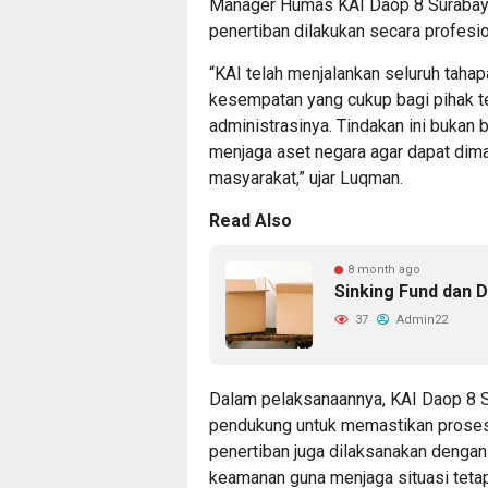
Manager Humas KAI Daop 8 Surabaya
penertiban dilakukan secara profesion
“KAI telah menjalankan seluruh taha
kesempatan yang cukup bagi pihak t
administrasinya. Tindakan ini bukan b
menjaga aset negara agar dapat dima
masyarakat,” ujar Luqman.
Read Also
8 month ago
Sinking Fund dan 
37
Admin22
Dalam pelaksanaannya, KAI Daop 8 S
pendukung untuk memastikan proses be
penertiban juga dilaksanakan dengan
keamanan guna menjaga situasi tetap