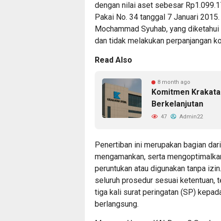
dengan nilai aset sebesar Rp1.099.17
Pakai No. 34 tanggal 7 Januari 2015
Mochammad Syuhab, yang diketahui m
dan tidak melakukan perpanjangan ko
Read Also
8 month ago
Komitmen Krakatau
Berkelanjutan
47
Admin22
Penertiban ini merupakan bagian dar
mengamankan, serta mengoptimalkan
peruntukan atau digunakan tanpa iz
seluruh prosedur sesuai ketentuan,
tiga kali surat peringatan (SP) kepa
berlangsung.