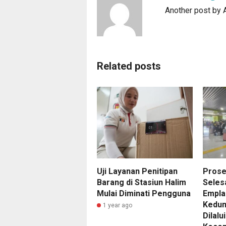
Another post by
Related posts
Uji Layanan Penitipan
Prose
Barang di Stasiun Halim
Selesa
Mulai Diminati Pengguna
Empla
Kedun
1 year ago
Dilalu