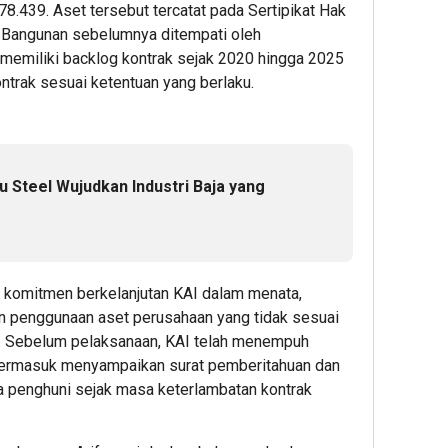
8.439. Aset tersebut tercatat pada Sertipikat Hak
Rehat
AI,
1
. Bangunan sebelumnya ditempati oleh
dari
dan
emiliki backlog kontrak sejak 2020 hingga 2025
Dunia
Klinik
Admin22
ntrak sesuai ketentuan yang berlaku.
Kerja
Mata
Serp
Perlu
1
Akse
Layan
Admin22
 Steel Wujudkan Industri Baja yang
Keseh
Preve
melal
Bakti
Sosial
i komitmen berkelanjutan KAI dalam menata,
Keseh
 penggunaan aset perusahaan yang tidak sesuai
in. Sebelum pelaksanaan, KAI telah menempuh
2
 termasuk menyampaikan surat pemberitahuan dan
da penghuni sejak masa keterlambatan kontrak
Admin2