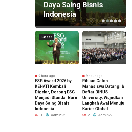
Daya Saing Bisnis
Indonesia
Latest
r ago
9 hour ago
9 hour ago
ng Perkebunan
ESG Award 2026 by
Ribuan Calon
H
tara Dorong
KEHATI Kembali
Mahasiswa Datangi &
N
si Global,
Digelar, Dorong ESG
Daftar BINUS
P
 Rancabali
Menjadi Standar Baru
University, Wujudkan
K
 Jadi Sorotan
Daya Saing Bisnis
Langkah Awal Menuju
P
 Amerika
Indonesia
Karier Global
M
t
S
1
Admin22
2
Admin22
Admin22