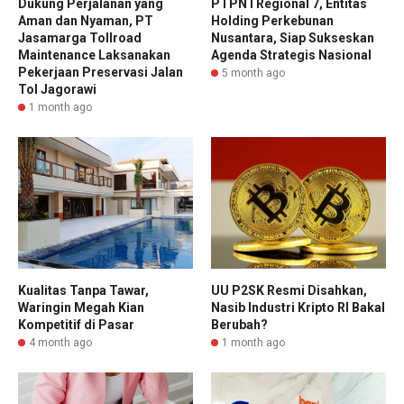
Dukung Perjalanan yang
PTPN I Regional 7, Entitas
Aman dan Nyaman, PT
Holding Perkebunan
Jasamarga Tollroad
Nusantara, Siap Sukseskan
Maintenance Laksanakan
Agenda Strategis Nasional
Pekerjaan Preservasi Jalan
5 month ago
Tol Jagorawi
1 month ago
Kualitas Tanpa Tawar,
UU P2SK Resmi Disahkan,
Waringin Megah Kian
Nasib Industri Kripto RI Bakal
Kompetitif di Pasar
Berubah?
4 month ago
1 month ago