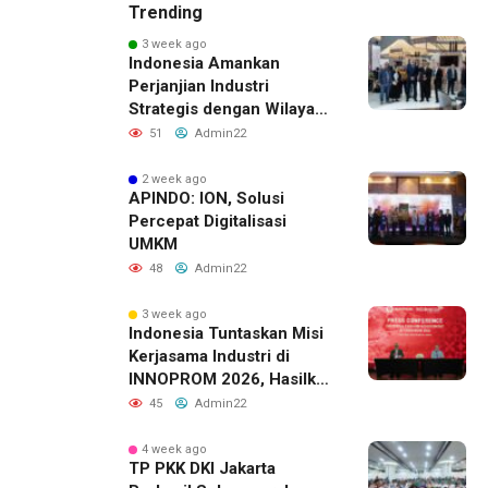
Trending
3 week ago
Indonesia Amankan
Perjanjian Industri
Strategis dengan Wilayah
Sverdlovsk, Rusia untuk
51
Admin22
Pacu Investasi Manufaktur
2 week ago
APINDO: ION, Solusi
Percepat Digitalisasi
UMKM
48
Admin22
3 week ago
Indonesia Tuntaskan Misi
Kerjasama Industri di
INNOPROM 2026, Hasilkan
Belasan Kerja Sama
45
Admin22
Strategis
4 week ago
TP PKK DKI Jakarta