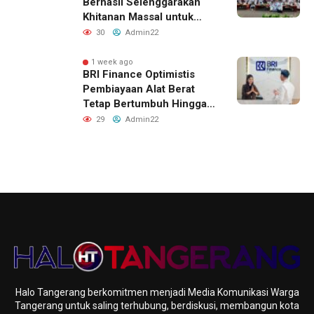
Berhasil Selenggarakan
Khitanan Massal untuk
Lebih dari 2.000 Anak:
30
Admin22
Antusiasme Tinggi Hingga
Raih Penghargaan MURI
1 week ago
BRI Finance Optimistis
Pembiayaan Alat Berat
Tetap Bertumbuh Hingga
Akhir 2026
29
Admin22
Halo Tangerang berkomitmen menjadi Media Komunikasi Warga
Tangerang untuk saling terhubung, berdiskusi, membangun kota