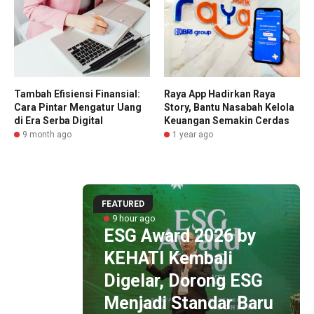
Tambah Efisiensi Finansial:
Raya App Hadirkan Raya
Cara Pintar Mengatur Uang
Story, Bantu Nasabah Kelola
di Era Serba Digital
Keuangan Semakin Cerdas
9 month ago
1 year ago
FEATURED
unan
9 hour ago
ng
ESG Award 2026 by
KEHATI Kembali
i
Digelar, Dorong ESG
otan
Menjadi Standar Baru