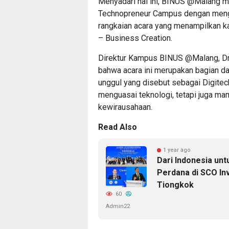
Menyadari hal ini, BINUS @Malang m
Technopreneur Campus dengan mengh
rangkaian acara yang menampilkan k
– Business Creation.
Direktur Kampus BINUS @Malang, Dr.
bahwa acara ini merupakan bagian d
unggul yang disebut sebagai Digitech
menguasai teknologi, tetapi juga ma
kewirausahaan.
Read Also
1 year ago
Dari Indonesia un
Perdana di SCO In
Tiongkok
60
Admin22