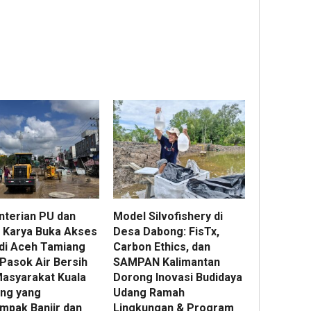
terian PU dan
Model Silvofishery di
Karya Buka Akses
Desa Dabong: FisTx,
 di Aceh Tamiang
Carbon Ethics, dan
 Pasok Air Bersih
SAMPAN Kalimantan
Masyarakat Kuala
Dorong Inovasi Budidaya
ng yang
Udang Ramah
mpak Banjir dan
Lingkungan & Program