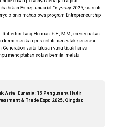
engokohkan perannya sebagai Digital
Block
Kereta
20-
adirkan Entrepreneurial Odyssey 2025, sebuah
Party
Api
an
arya bisnis mahasiswa program Entrepreneurship
Terbesa
Pasca
di
Gempa
1
Jakarta
Pangan
 Robertus Tang Herman, S.E., M.M., menegaskan
Pemeri
Admin2
ari komitmen kampus untuk mencetak generasi
Jalur
1
 Generation yaitu lulusan yang tidak hanya
Masih
mpu menciptakan solusi bernilai melalui
Berlan
Admin22
1
Admin22
5
hour 
tuk Asia–Eurasia: 15 Pengusaha Hadir
Rayak
vestment & Trade Expo 2025, Qingdao –
10
Tahun
Perja
Inspir
Artist