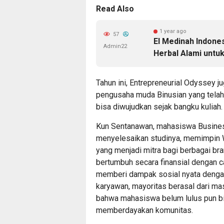
Read Also
1 year ago
57
El Medinah Indones
Admin22
Herbal Alami untu
Tahun ini, Entrepreneurial Odyssey ju
pengusaha muda Binusian yang tela
bisa diwujudkan sejak bangku kuliah.
Kun Sentanawan, mahasiswa Busines
menyelesaikan studinya, memimpin 
yang menjadi mitra bagi berbagai bran
bertumbuh secara finansial dengan ca
memberi dampak sosial nyata denga
karyawan, mayoritas berasal dari mas
bahwa mahasiswa belum lulus pun b
memberdayakan komunitas.