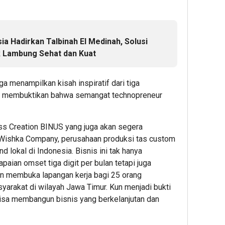
Bandung
Bisa
Perja
Pastikan
Dimulai
Inspir
Keselam
di
Artist
Perjalan
Usia
Hadir
ia Hadirkan Talbinah El Medinah, Solusi
Kereta
20-
Block
k Lambung Sehat dan Kuat
Api
an
Party
Pasca
Terbe
ga menampilkan kisah inspiratif dari tiga
Gempa
di
1
h membuktikan bahwa semangat technopreneur
Panganda
Jakar
Pemerik
Admin22
Jalur
1
s Creation BINUS yang juga akan segera
Masih
Wishka Company, perusahaan produksi tas custom
Berlangs
Admin2
d lokal di Indonesia. Bisnis ini tak hanya
paian omset tiga digit per bulan tetapi juga
1
n membuka lapangan kerja bagi 25 orang
Admin22
yarakat di wilayah Jawa Timur. Kun menjadi bukti
isa membangun bisnis yang berkelanjutan dan
7
8