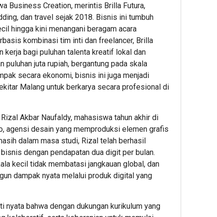
hour ag
hour 
a Business Creation, merintis Brilla Futura,
KAI
Kebia
ding, dan travel sejak 2018. Bisnis ini tumbuh
Daop
Finans
ecil hingga kini menangani beragam acara
2
yang
basis kombinasi tim inti dan freelancer, Brilla
Bandun
Bisa
kerja bagi puluhan talenta kreatif lokal dan
Pastika
Dimul
 puluhan juta rupiah, bergantung pada skala
Kesela
di
Perjala
Usia
mpak secara ekonomi, bisnis ini juga menjadi
Kereta
20-
ekitar Malang untuk berkarya secara profesional di
Api
an
Pasca
 Rizal Akbar Naufaldy, mahasiswa tahun akhir di
Gempa
1
Pangan
o, agensi desain yang memproduksi elemen grafis
Pemeri
Admin2
asih dalam masa studi, Rizal telah berhasil
Jalur
isnis dengan pendapatan dua digit per bulan.
Masih
la kecil tidak membatasi jangkauan global, dan
Berlan
n dampak nyata melalui produk digital yang
1
ukti nyata bahwa dengan dukungan kurikulum yang
Admin22