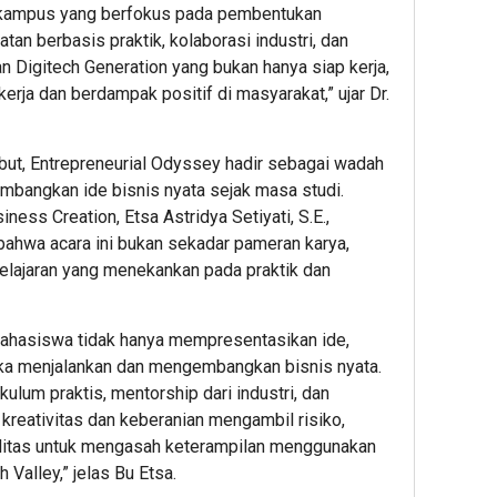
Hadir
kampus yang berfokus pada pembentukan
Block
an berbasis praktik, kolaborasi industri, dan
Party
an Digitech Generation yang bukan hanya siap kerja,
Terbe
erja dan berdampak positif di masyarakat,” ujar Dr.
di
Jakar
ebut, Entrepreneurial Odyssey hadir sebagai wadah
1
bangkan ide bisnis nyata sejak masa studi.
ess Creation, Etsa Astridya Setiyati, S.E.,
Admin2
bahwa acara ini bukan sekadar pameran karya,
elajaran yang menekankan pada praktik dan
 mahasiswa tidak hanya mempresentasikan ide,
ka menjalankan dan mengembangkan bisnis nyata.
lum praktis, mentorship dari industri, dan
7
8
5
reativitas dan keberanian mengambil risiko,
hour ago
hour ag
hour 
KAI
Kebias
Rayak
silitas untuk mengasah keterampilan menggunakan
Daop
Finansi
10
h Valley,” jelas Bu Etsa.
2
yang
Tahun