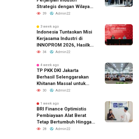
Perjanjian Industri
Strategis dengan Wilayah
Sverdlovsk, Rusia untuk
39
Admin22
Pacu Investasi Manufaktur
3 week ago
Indonesia Tuntaskan Misi
Kerjasama Industri di
INNOPROM 2026, Hasilkan
Belasan Kerja Sama
34
Admin22
Strategis
4 week ago
TP PKK DKI Jakarta
Berhasil Selenggarakan
Khitanan Massal untuk
Lebih dari 2.000 Anak:
30
Admin22
Antusiasme Tinggi Hingga
Raih Penghargaan MURI
1 week ago
BRI Finance Optimistis
Pembiayaan Alat Berat
Tetap Bertumbuh Hingga
Akhir 2026
28
Admin22