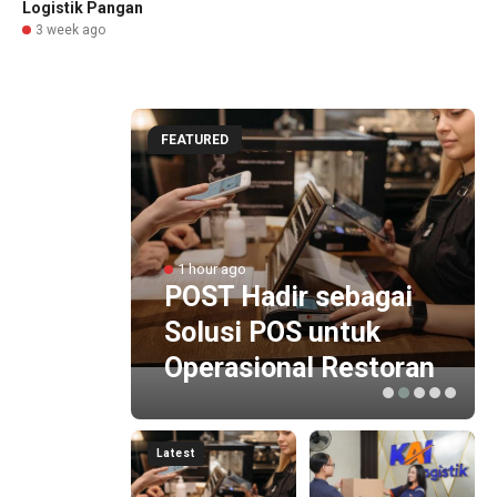
Logistik Pangan
3 week ago
FEATURED
man,
PAM
1 hour ago
POST Hadir sebagai
Solusi POS untuk
erja
Operasional Restoran
Latest