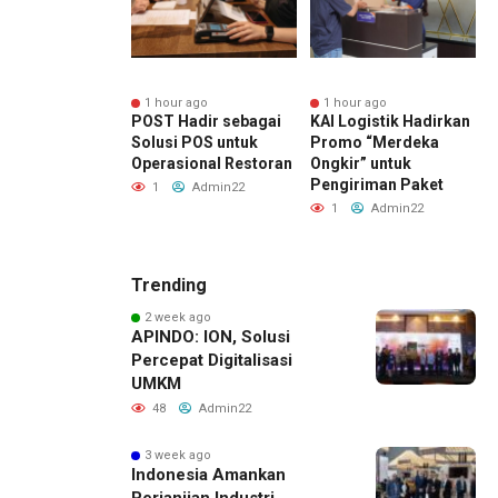
r ago
1 hour ago
1 hour ago
ggan Nyaman,
POST Hadir sebagai
KAI Logistik Hadirkan
P
ja Aman: PAM
Solusi POS untuk
Promo “Merdeka
P
Perkuat
Operasional Restoran
Ongkir” untuk
J
men K3
Pengiriman Paket
1
Admin22
ma Mitra Kerja
B
1
Admin22
Admin22
Trending
2 week ago
APINDO: ION, Solusi
Percepat Digitalisasi
UMKM
48
Admin22
3 week ago
Indonesia Amankan