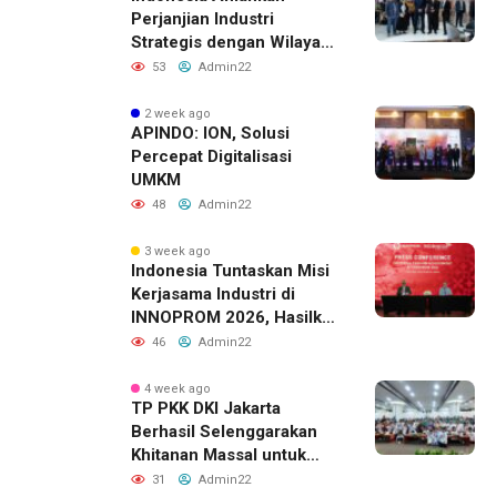
Perjanjian Industri
Strategis dengan Wilayah
Sverdlovsk, Rusia untuk
53
Admin22
Pacu Investasi Manufaktur
2 week ago
APINDO: ION, Solusi
Percepat Digitalisasi
UMKM
48
Admin22
3 week ago
Indonesia Tuntaskan Misi
Kerjasama Industri di
INNOPROM 2026, Hasilkan
Belasan Kerja Sama
46
Admin22
Strategis
4 week ago
TP PKK DKI Jakarta
Berhasil Selenggarakan
Khitanan Massal untuk
Lebih dari 2.000 Anak:
31
Admin22