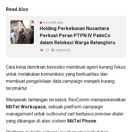
Read Also
6 month ago
Holding Perkebunan Nusantara
Perkuat Peran PTPN IV PalmCo
dalam Relokasi Warga Batangtoru
27
Admin22
Cara kerja demikian beresiko membuat
agent
kurang fokus
untuk melakukan komunikasi yang berkualitas dan
membuat pengelolaan data
campaign
menjadi kurang
terstruktur.
Menjawab tantangan tersebut, RevComm memperkenalkan
MiiTel Workspace
, sebuah platform
campaign
management
untuk
outbound call
berbasis
preview dialer
yang dibangun di atas sistem
MiiTel Phone
.