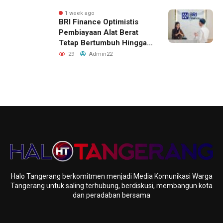
Antusiasme Tinggi Hingga
Raih Penghargaan MURI
1 week ago
BRI Finance Optimistis
Pembiayaan Alat Berat
Tetap Bertumbuh Hingga
Akhir 2026
29
Admin22
Halo Tangerang berkomitmen menjadi Media Komunikasi Warga
Tangerang untuk saling terhubung, berdiskusi, membangun kota
dan peradaban bersama