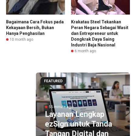
Bagaimana Cara Fokus pada
Krakatau Steel Tekankan
Kekayaan Bersih, Bukan
Peran Negara Sebagai Wasit
Hanya Penghasilan
dan Entrepreneur untuk
Dongkrak Daya Saing
10 month ago
Industri Baja Nasional
6 month ago
FEATURED
g
55 minute ago
Layanan Lengkap
ran
ezSign untuk Tanda
Tangan Digital dan