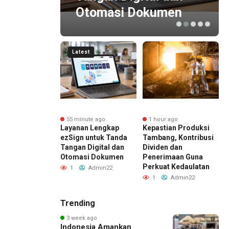
Otomasi Dokumen
Latest
nute ago
55 minute ago
1 hour ago
Accounting
Layanan Lengkap
Kepastian Produksi
O
antu
ezSign untuk Tanda
Tambang, Kontribusi
ahaan
Tangan Digital dan
Dividen dan
P
sun Laporan
Otomasi Dokumen
Penerimaan Guna
M
gan Lebih Cepat
Perkuat Kedaulatan
K
1
Admin22
Admin22
1
Admin22
Trending
3 week ago
Indonesia Amankan