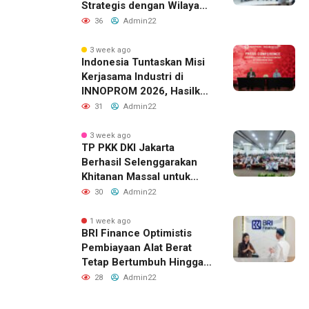
Strategis dengan Wilayah
Sverdlovsk, Rusia untuk
36
Admin22
Pacu Investasi Manufaktur
3 week ago
Indonesia Tuntaskan Misi
Kerjasama Industri di
INNOPROM 2026, Hasilkan
Belasan Kerja Sama
31
Admin22
Strategis
3 week ago
TP PKK DKI Jakarta
Berhasil Selenggarakan
Khitanan Massal untuk
Lebih dari 2.000 Anak:
30
Admin22
Antusiasme Tinggi Hingga
Raih Penghargaan MURI
1 week ago
BRI Finance Optimistis
Pembiayaan Alat Berat
Tetap Bertumbuh Hingga
Akhir 2026
28
Admin22