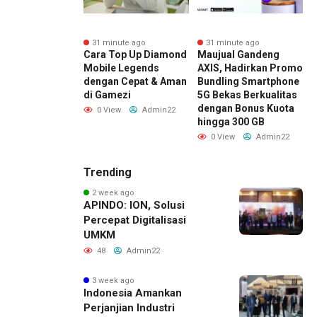
nute ago
31 minute ago
31 minute ago
or Masih Minati
Cara Top Up Diamond
Maujual Gandeng
I
igital,
Mobile Legends
AXIS, Hadirkan Promo
A
una Baru
dengan Cepat & Aman
Bundling Smartphone
P
e
di Gamezi
5G Bekas Berkualitas
B
sempatan Raih
dengan Bonus Kuota
B
0 View
Admin22
Bitcoin
hingga 300 GB
B
ew
Admin22
0 View
Admin22
Trending
2 week ago
APINDO: ION, Solusi
Percepat Digitalisasi
UMKM
48
Admin22
3 week ago
Indonesia Amankan
Perjanjian Industri