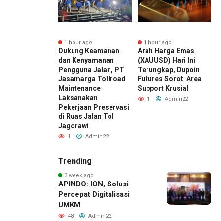
1 hour ago
1 hour ago
1 hour ago
Dukung Keamanan
Arah Harga Emas
Perluas Akses
dan Kenyamanan
(XAUUSD) Hari Ini
Pembiayaan Mo
Pengguna Jalan, PT
Terungkap, Dupoin
Baru, BRI Finan
Jasamarga Tollroad
Futures Soroti Area
Hadir di BRI
s
Maintenance
Support Krusial
Consumer Expo
Laksanakan
to Summareco
1
Admin22
Pekerjaan Preservasi
Bekasi
di Ruas Jalan Tol
1
Admin22
Jagorawi
1
Admin22
Trending
3 week ago
APINDO: ION, Solusi
Percepat Digitalisasi
UMKM
48
Admin22