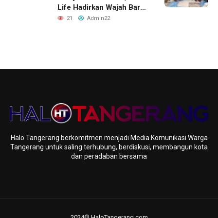
Life Hadirkan Wajah Baru
Kantor Layanan di
21
Admin22
Denpasar
Halo Tangerang berkomitmen menjadi Media Komunikasi Warga
Tangerang untuk saling terhubung, berdiskusi, membangun kota
dan peradaban bersama
2024© HaloTangerang.com