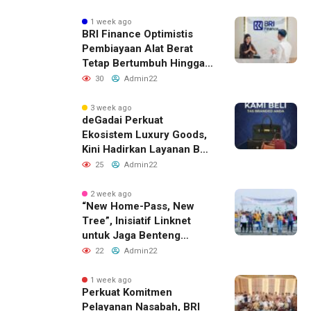
1 week ago
BRI Finance Optimistis
Pembiayaan Alat Berat
Tetap Bertumbuh Hingga
Akhir 2026
30
Admin22
3 week ago
deGadai Perkuat
Ekosistem Luxury Goods,
Kini Hadirkan Layanan Beli
Tas, Titip Jual, dan Gadai
25
Admin22
Melalui Jaringan Mitra
2 week ago
“New Home-Pass, New
Tree”, Inisiatif Linknet
untuk Jaga Benteng
Pesisir dan Masa Depan
22
Admin22
Masyarakat
1 week ago
Perkuat Komitmen
Pelayanan Nasabah, BRI