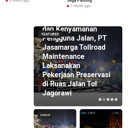
Juga Penting
3 month ago
7 month ago
1 hour ago
Dukung Keamanan
dan Kenyamanan
FEATURED
Pengguna Jalan, PT
Jasamarga Tollroad
1 hour ago
Maintenance
Arah Harga Emas
Laksanakan
(XAUUSD) Hari Ini
Pekerjaan Preservasi
Terungkap, Dupoin
di Ruas Jalan Tol
Futures Soroti Area
Jagorawi
Support Krusial
Latest