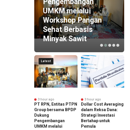
n
Pengembangan
Jasa
UMKM melalui
ikat
Workshop Pangan
JSL &
Sehat Berbasis
6
Minyak Sawit
Latest
nute ago
3 hour ago
3 hour ago
 Komitmen
PT RPN, Entitas PTPN
Dollar Cost Averaging
B
anjutan, Jasa
Group bersama BPDP
dalam Reksa Dana:
K
 Raih Predikat
Dukung
Strategi Investasi
M
ada 6th TJSL &
Pengembangan
Bertahap untuk
G
ward 2026
UMKM melalui
Pemula
C