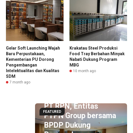
Gelar Soft Launching Wajah
Krakatau Steel Produksi
Baru Perpustakaan,
Food Tray Berbahan Minyak
Kementerian PU Dorong
Nabati Dukung Program
Pengembangan
MBG
Intelektualitas dan Kualitas
10 month ago
SDM
7 month ago
3 hour ago
PT RPN, Entitas
FEATURED
PTPN Group bersama
BPDP Dukung