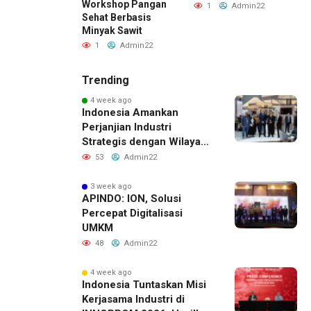
Workshop Pangan
Admin22
1
Admin22
Sehat Berbasis
Minyak Sawit
1
Admin22
Trending
4 week ago
Indonesia Amankan
Perjanjian Industri
Strategis dengan Wilayah
Sverdlovsk, Rusia untuk
53
Admin22
Pacu Investasi Manufaktur
3 week ago
APINDO: ION, Solusi
Percepat Digitalisasi
UMKM
48
Admin22
4 week ago
Indonesia Tuntaskan Misi
Kerjasama Industri di