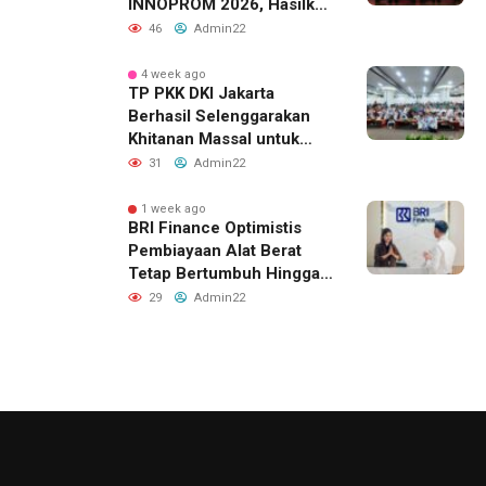
INNOPROM 2026, Hasilkan
Belasan Kerja Sama
46
Admin22
Strategis
4 week ago
TP PKK DKI Jakarta
Berhasil Selenggarakan
Khitanan Massal untuk
Lebih dari 2.000 Anak:
31
Admin22
Antusiasme Tinggi Hingga
Raih Penghargaan MURI
1 week ago
BRI Finance Optimistis
Pembiayaan Alat Berat
Tetap Bertumbuh Hingga
Akhir 2026
29
Admin22