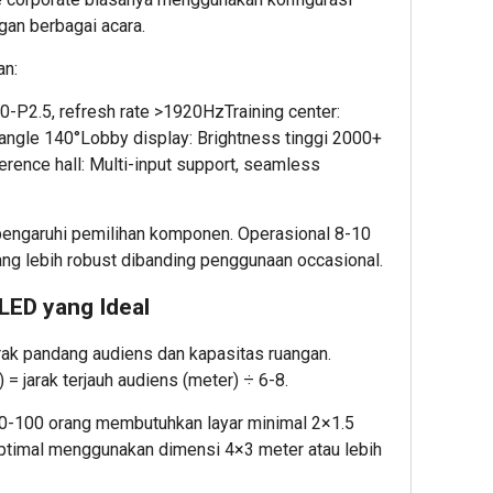
hour 
Start
gan berbagai acara.
Admin22
Indon
an:
Bina
Kids
.0-P2.5, refresh rate >1920HzTraining center:
Luncu
angle 140°Lobby display: Brightness tinggi 2000+
Platf
erence hall: Multi-input support, seamless
AI
Aman
&
engaruhi pemilihan komponen. Operasional 8-10
Etis
ng lebih robust dibanding penggunaan occasional.
untuk
Anak,
LED yang Ideal
Raih
Pend
rak pandang audiens dan kapasitas ruangan.
Strat
= jarak terjauh audiens (meter) ÷ 6-8.
dari
Hasa
0-100 orang membutuhkan layar minimal 2×1.5
VC
ptimal menggunakan dimensi 4×3 meter atau lebih
Singa