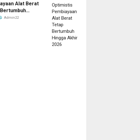
ayaan Alat Berat
onal
 Bertumbuh
aduate
B
a Akhir 2026
Admin22
LUM
ERAHKAN
aan
is
2
ura
e ago
n
ess