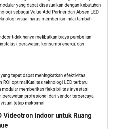
Mana
m modular yang dapat disesuaikan dengan kebutuhan
&
knologi sebagai
Value Add Partner
dari Absen LED
Marke
knologi visual harus memberikan nilai tambah
Unggu
di
Intern
ndoor tidak hanya melibatkan biaya pembelian
Under
 instalasi, perawatan, konsumsi energi, dan
Prog
1
Admin2
 yang tepat dapat meningkatkan efektivitas
 ROI optimalKualitas teknologi LED terbaru
m modular memberikan fleksibilitas investasi
 perawatan profesional dari vendor terpercaya
 visual tetap maksimal
D Videotron Indoor untuk Ruang
2
2
58
hour ago
hour ag
minut
nue
Startup
CARA
Alasa