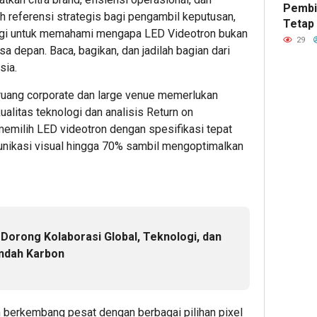
Pembi
Internati
Aman
YANG
ah referensi strategis bagi pengambil keputusan,
Tetap
Undergr
&
WAJI
logi untuk memahami mengapa LED Videotron bukan
Hingg
29
Program
Etis
DICEK
a depan. Baca, bagikan, dan jadilah bagian dari
untuk
SEBE
sia.
Anak,
MENY
1
Raih
ASET
 ruang corporate dan large venue memerlukan
Pendan
Admin22
alitas teknologi dan analisis Return on
Strateg
2
emilih LED videotron dengan spesifikasi tepat
dari
unikasi visual hingga 70% sambil mengoptimalkan
Hasan
Admin2
VC
Singap
2
 Dorong Kolaborasi Global, Teknologi, dan
Admin22
endah Karbon
58
minut
Alasa
Busin
h berkembang pesat dengan berbagai pilihan pixel