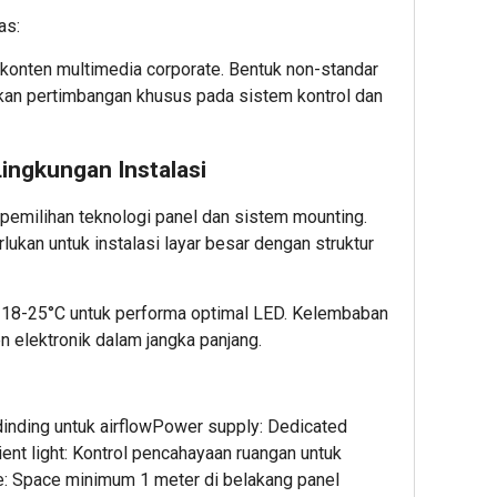
2
as:
Admin2
 konten multimedia corporate. Bentuk non-standar
kan pertimbangan khusus pada sistem kontrol dan
ingkungan Instalasi
pemilihan teknologi panel dan sistem mounting.
lukan untuk instalasi layar besar dengan struktur
2
hour ago
CARA
GADAI
l 18-25°C untuk performa optimal LED. Kelembaban
BARANG
 elektronik dalam jangka panjang.
YANG
AMAN:
7
HAL
dinding untuk airflowPower supply: Dedicated
YANG
ent light: Kontrol pencahayaan ruangan untuk
WAJIB
: Space minimum 1 meter di belakang panel