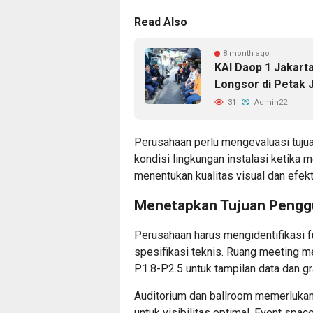
Read Also
8 month ago
KAI Daop 1 Jakart
Longsor di Petak 
31
Admin22
Perusahaan perlu mengevaluasi tujua
kondisi lingkungan
instalasi ketika m
menentukan
kualitas visual
dan efekt
Menetapkan Tujuan Pengg
Perusahaan harus mengidentifikasi 
spesifikasi teknis. Ruang meeting m
P1.8-P2.5 untuk tampilan data dan gra
Auditorium dan ballroom memerlukan
untuk visibilitas optimal. Event spa