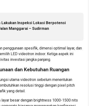
Indonesi
GADAI
Busin
Bina
BARAN
Mana
Kids
YANG
&
Luncurk
AMAN:
Marke
a Lakukan Inspeksi Lokasi Berpotensi
Platform
7
Unggu
Jalan Manggarai – Sudirman
AI
HAL
di
Aman
YANG
Intern
&
WAJIB
Under
Etis
DICEK
Prog
n penggunaan spesifik, dimensi optimal layar, dan
untuk
SEBEL
emilih LED videotron indoor. Ketiga aspek ini
Anak,
MENYE
1
ivitas investasi jangka panjang.
Raih
ASET
Pendana
Admin2
unaan dan Kebutuhan Ruangan
Strategi
2
dari
fungsi utama videotron sebelum menentukan
Hasan
Admin22
embutuhkan resolusi tinggi dengan pixel pitch
VC
fik yang detail.
Singapur
 layar besar dengan brightness 1000-1500 nits
2
2
ce corporate biasanya menggunakan konfigurasi