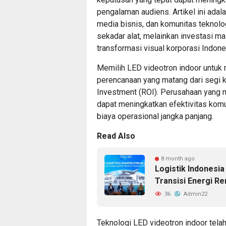
pengalaman audiens. Artikel ini adal
media bisnis, dan komunitas tekno
sekadar alat, melainkan investasi mas
transformasi visual korporasi Indone
Memilih LED videotron indoor untuk
perencanaan yang matang dari segi ku
Investment (ROI). Perusahaan yang m
dapat meningkatkan efektivitas kom
biaya operasional jangka panjang.
Read Also
8 month ago
Logistik Indonesia
Transisi Energi R
36
Admin22
Teknologi LED videotron indoor tela