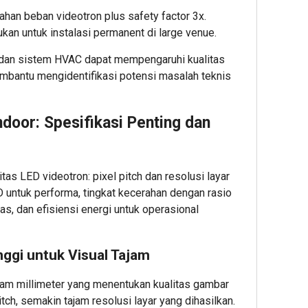
DICEK
SEBELU
han beban videotron plus safety factor 3x.
MENYER
ukan untuk instalasi permanent di large venue.
ASET
s dan sistem HVAC dapat mempengaruhi kualitas
mbantu mengidentifikasi potensi masalah teknis
2
Admin22
ndoor: Spesifikasi Penting dan
as LED videotron: pixel pitch dan resolusi layar
D
untuk performa, tingkat kecerahan dengan rasio
as, dan efisiensi energi untuk operasional
nggi untuk Visual Tajam
alam millimeter yang menentukan kualitas gambar
tch, semakin tajam resolusi layar yang dihasilkan.