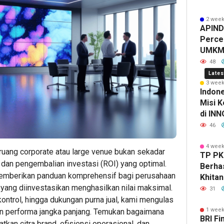
SEBELU
Garden
Keua
Int
H
MENYER
City
Lebih
Und
V
2 week
APINDO
ASET
Cipayu
Cepa
Pro
S
Percep
UMK
48
Lates
3 week
Indon
Misi K
di IN
Hasilk
46
Sama 
58
2
2
4 week
minute ag
hour ag
hour 
ruang corporate atau large venue bukan sekadar
TP PK
Alasan
Startup
CARA
as dan pengembalian investasi (ROI) yang optimal.
Berha
Business
Indones
GADA
 memberikan panduan komprehensif bagi perusahaan
Khita
Managem
Bina
BARA
 yang diinvestasikan menghasilkan nilai maksimal.
Lebih 
&
Kids
YANG
31
Antus
Marketin
Luncur
AMAN
 kontrol, hingga dukungan purna jual, kami mengulas
Hingg
Unggul
Platfo
7
1 week
an performa jangka panjang. Temukan bagaimana
BRI Fi
Pengh
di
AI
HAL
kan citra brand, efisiensi operasional, dan