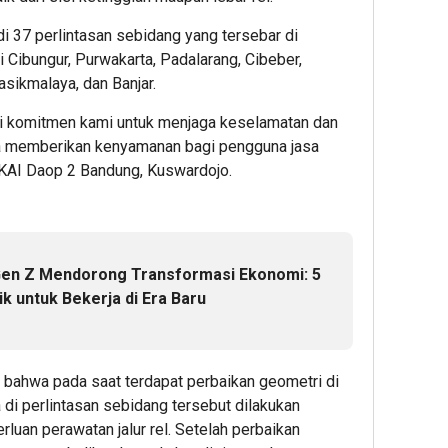
Merdeka
Diversi
Dua
Finansial
Sektor
Hari
 di 37 perlintasan sebidang yang tersebar di
Dimulai
Jadi
Menuj
i Cibungur, Purwakarta, Padalarang, Cibeber,
dari
Penopa
Penut
asikmalaya, dan Banjar.
Manajem
BRI
GIIAS
Risiko,
Financ
2026,
ri komitmen kami untuk menjaga keselamatan dan
Bukan
Optimis
Sudah
ta memberikan kenyamanan bagi pengguna jasa
Mengeja
Pembia
Siap
 KAI Daop 2 Bandung, Kuswardojo.
Imbal
Alat
Wujud
Hasil
Berat
Mobil
Cepat
Berlanj
Impia
hingga
Bers
Akhir
BRI
1
Gen Z Mendorong Transformasi Ekonomi: 5
2026
Finan
k untuk Bekerja di Era Baru
Belu
Admin22
2
2
Admin22
 bahwa pada saat terdapat perbaikan geometri di
Admin2
 di perlintasan sebidang tersebut dilakukan
uan perawatan jalur rel. Setelah perbaikan