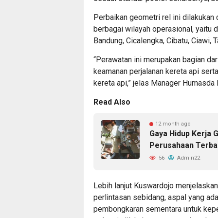
Perbaikan geometri rel ini dilakukan
berbagai wilayah operasional, yaitu d
Bandung, Cicalengka, Cibatu, Ciawi, T
“Perawatan ini merupakan bagian da
keamanan perjalanan kereta api ser
kereta api,” jelas Manager Humasda
Read Also
12 month ago
Gaya Hidup Kerja 
Perusahaan Terbai
56
Admin22
Lebih lanjut Kuswardojo menjelaskan
perlintasan sebidang, aspal yang ada
pembongkaran sementara untuk keperl