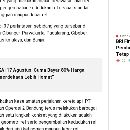
kret yang dilakukan adalah perawatan jalan rel
Mengeja
Pembia
Siap
 pengembalian kedudukan rel sesuai standar
Imbal
Alat
Wujud
inggian maupun lebar rel.
Hasil
Berat
Mobil
Cepat
Berlanj
Impia
 di 37 perlintasan sebidang yang tersebar di
hingga
Bers
i Cibungur, Purwakarta, Padalarang, Cibeber,
Akhir
BRI
1 week
1
asikmalaya, dan Banjar.
BRI Fi
2026
Finan
Pembi
Belu
Admin22
Tetap
2
Hingg
29
2
Admin22
AI 17 Agustus: Cuma Bayar 80% Harga
Admin2
emerdekaan Lebih Hemat”
atkan keselamatan perjalanan kereta api, PT
rah Operasi 2 Bandung terus melakukan berbagai
lah satu langkah konkret yang dilakukan adalah
n geometri rel serta pengembalian kedudukan rel
1
1
1
hour ago
hour ag
hour 
k dari sisi ketinggian maupun lebar rel.