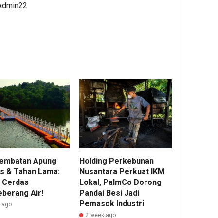
Belu
Admin22
 Admin22
2
2
Admin22
Admin2
Jembatan Apung
Holding Perkebunan
is & Tahan Lama:
Nusantara Perkuat IKM
i Cerdas
Lokal, PalmCo Dorong
berang Air!
Pandai Besi Jadi
Pemasok Industri
r ago
2 week ago