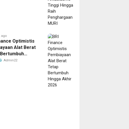
r
yaan
kan
ut
n
ama
 ago
nance Optimistis
ce
ayaan Alat Berat
m?
 Bertumbuh
a Akhir 2026
Admin22
2
o
ago