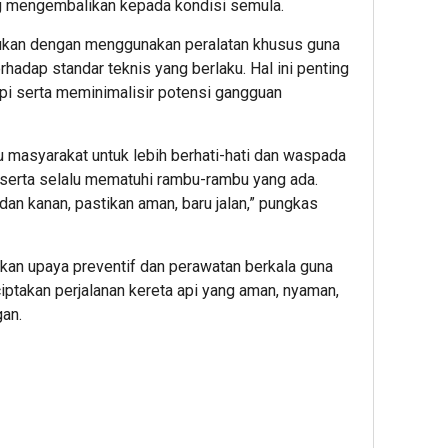
ng mengembalikan kepada kondisi semula.
kukan dengan menggunakan peralatan khusus guna
hadap standar teknis yang berlaku. Hal ini penting
 api serta meminimalisir potensi gangguan
1
1
1
hour ago
hour ag
hour 
Merdeka
Diversi
Dua
masyarakat untuk lebih berhati-hati dan waspada
Finansial
Sektor
Hari
, serta selalu mematuhi rambu-rambu yang ada.
Dimulai
Jadi
Menuj
 dan kanan, pastikan aman, baru jalan,” pungkas
dari
Penopa
Penut
Manajem
BRI
GIIAS
Risiko,
Financ
2026,
kan upaya preventif dan perawatan berkala guna
Bukan
Optimis
Sudah
iptakan perjalanan kereta api yang aman, nyaman,
Mengeja
Pembia
Siap
gan.
Imbal
Alat
Wujud
Hasil
Berat
Mobil
Cepat
Berlanj
Impia
hingga
Bers
Akhir
BRI
1
2026
Finan