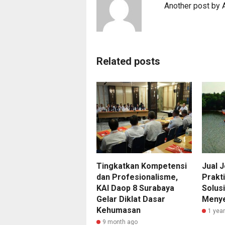
Another post by
Related posts
Tingkatkan Kompetensi
Jual 
dan Profesionalisme,
Prakt
KAI Daop 8 Surabaya
Solus
Gelar Diklat Dasar
Menye
Kehumasan
1 yea
9 month ago