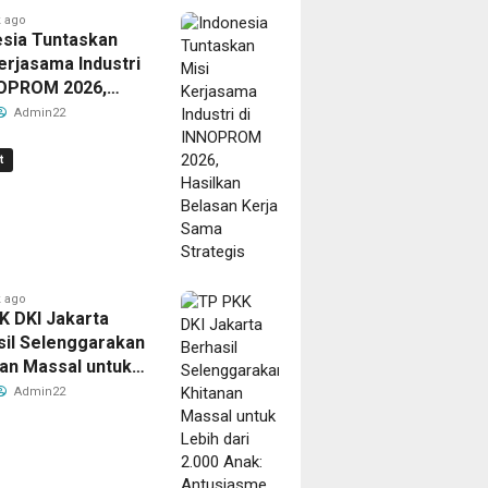
al
ingga
BRI
Hunian
DTI-
Imbal
hingga
BRI
 ago
il
hir
Finance
Lebih
Cx
Hasil
Akhir
Finance
esia Tuntaskan
erjasama Industri
n
at
026
Belum?
Nyaman
2026
Cepat
2026
Belum?
NOPROM 2026,
an Belasan Kerja
Admin22
Strategis
t
 ago
K DKI Jakarta
o
ago
fikasi
sil Selenggarakan
nan Massal untuk
u
dari 2.000 Anak:
Admin22
ng,
upan
iasme Tinggi
en
a Raih
e
argaan MURI
tis