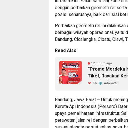
infrastruktur. Salah satu langkah kon
dengan perbaikan geometri rel serta
posisi seharusnya, baik dari sisi ket
Perbaikan geometri rel ini dilakukan
berbagai wilayah operasional, yaitu d
Bandung, Cicalengka, Cibatu, Ciawi, T
Read Also
12 month ago
“Promo Merdeka K
Tiket, Rayakan K
56
Admin22
Bandung, Jawa Barat – Untuk meningk
Kereta Api Indonesia (Persero) Dae
upaya pemeliharaan infrastruktur. Sa
perawatan jalan rel dengan perbaika
sesuai standar posisi seharusnya, bai