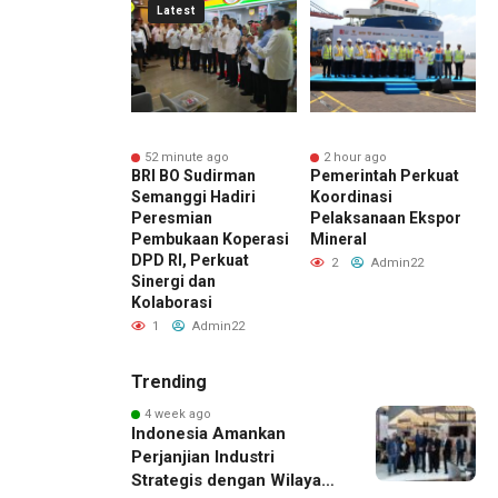
Latest
nute ago
52 minute ago
2 hour ago
O Sudirman
BRI BO Sudirman
Pemerintah Perkuat
B
ggi Hadiri
Semanggi Hadiri
Koordinasi
S
aan HUT ke-7
Peresmian
Pelaksanaan Ekspor
P
PD RI, Pererat
Pembukaan Koperasi
Mineral
D
rahmi dan
DPD RI, Perkuat
S
2
Admin22
i
Sinergi dan
S
Kolaborasi
Admin22
1
Admin22
Trending
4 week ago
Indonesia Amankan
Perjanjian Industri
Strategis dengan Wilayah