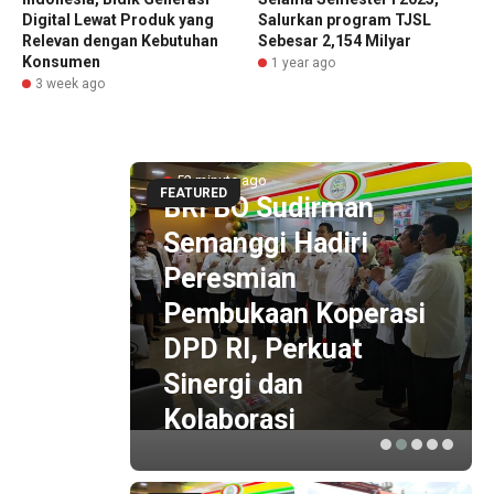
Digital Lewat Produk yang
Salurkan program TJSL
Relevan dengan Kebutuhan
Sebesar 2,154 Milyar
Konsumen
1 year ago
3 week ago
52 minute ago
FEATURED
BRI BO Sudirman
n
Semanggi Hadiri
i
Peresmian
e-7
Pembukaan Koperasi
rerat
DPD RI, Perkuat
Sinergi dan
Kolaborasi