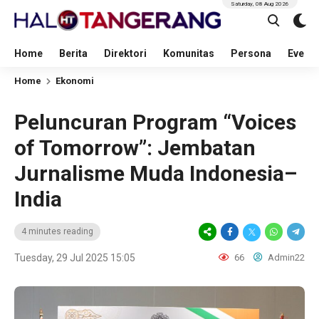
Saturday, 08 Aug 2026
Home
Berita
Direktori
Komunitas
Persona
Event
Home
Ekonomi
Peluncuran Program “Voices
of Tomorrow”: Jembatan
Jurnalisme Muda Indonesia–
India
4 minutes reading
Tuesday, 29 Jul 2025 15:05
66
Admin22