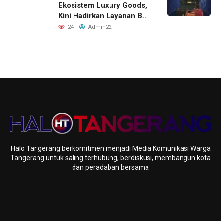
Ekosistem Luxury Goods,
Kini Hadirkan Layanan Beli
Tas, Titip Jual, dan Gadai
24
Admin22
Melalui Jaringan Mitra
Halo Tangerang berkomitmen menjadi Media Komunikasi Warga
Tangerang untuk saling terhubung, berdiskusi, membangun kota
dan peradaban bersama