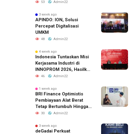
Sverdlovsk, Rusia untuk
53
Admin22
Pacu Investasi Manufaktur
3 week ago
APINDO: ION, Solusi
Percepat Digitalisasi
UMKM
48
Admin22
4 week ago
Indonesia Tuntaskan Misi
Kerjasama Industri di
INNOPROM 2026, Hasilkan
Belasan Kerja Sama
46
Admin22
Strategis
1 week ago
BRI Finance Optimistis
Pembiayaan Alat Berat
Tetap Bertumbuh Hingga
Akhir 2026
30
Admin22
3 week ago
deGadai Perkuat