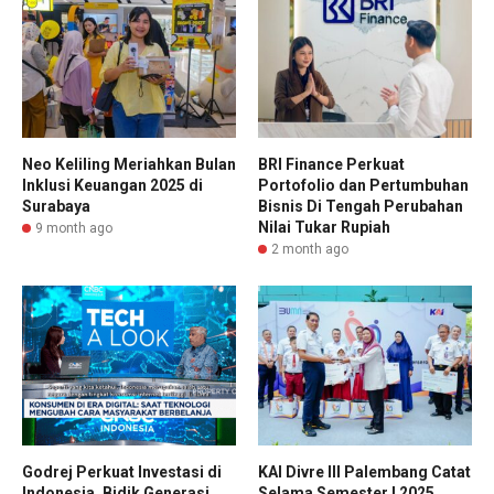
Neo Keliling Meriahkan Bulan
BRI Finance Perkuat
Inklusi Keuangan 2025 di
Portofolio dan Pertumbuhan
Surabaya
Bisnis Di Tengah Perubahan
Nilai Tukar Rupiah
9 month ago
2 month ago
Godrej Perkuat Investasi di
KAI Divre III Palembang Catat
Indonesia, Bidik Generasi
Selama Semester I 2025,