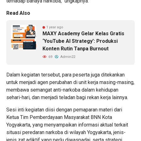
terhadap bahaya narkoba,” ungkapnya.
Read Also
1 year ago
MAXY Academy Gelar Kelas Gratis
‘YouTube AI Strategy’: Produksi
Konten Rutin Tanpa Burnout
69
Admin22
Dalam kegiatan tersebut, para peserta juga ditekankan
untuk menjadi agen perubahan di unit kerja masing-masing,
membawa semangat anti-narkoba dalam kehidupan
sehari-hari, dan menjadi teladan bagi rekan kerja lainnya.
Sesi inti kegiatan diisi dengan pemaparan materi dari
Ketua Tim Pemberdayaan Masyarakat BNN Kota
Yogyakarta, yang menyampaikan informasi aktual terkait
situasi peredaran narkoba di wilayah Yogyakarta, jenis-
jenis zat adiktif yang perlu diwaspadai, serta strategi