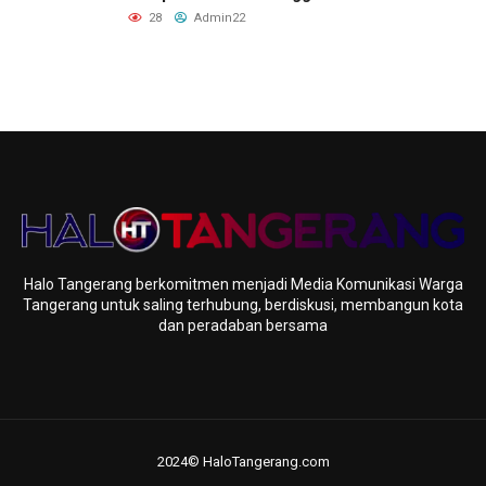
Akhir 2026
28
Admin22
Halo Tangerang berkomitmen menjadi Media Komunikasi Warga
Tangerang untuk saling terhubung, berdiskusi, membangun kota
dan peradaban bersama
2024© HaloTangerang.com