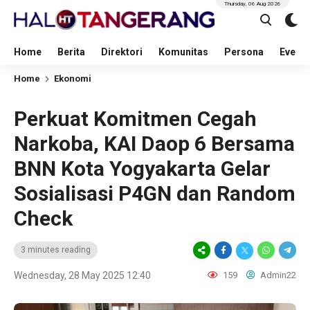
Thursday, 06 Aug 2026
Home
Berita
Direktori
Komunitas
Persona
Event
Home
Ekonomi
Perkuat Komitmen Cegah
Narkoba, KAI Daop 6 Bersama
BNN Kota Yogyakarta Gelar
Sosialisasi P4GN dan Random
Check
3 minutes reading
Wednesday, 28 May 2025 12:40
159
Admin22