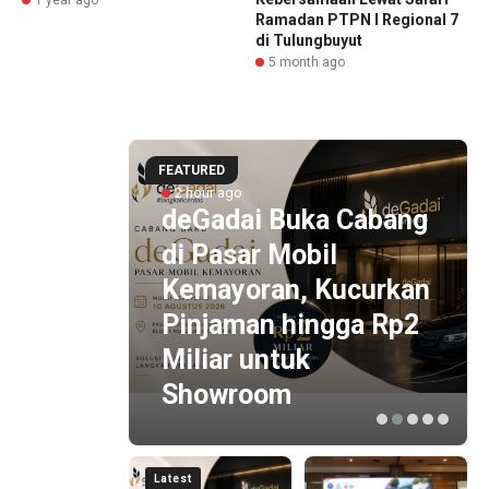
Ramadan PTPN I Regional 7
di Tulungbuyut
5 month ago
FEATURED
2 hour ago
,
deGadai Buka Cabang
rang
di Pasar Mobil
i
Kemayoran, Kucurkan
h
Pinjaman hingga Rp2
Miliar untuk
Showroom
Latest