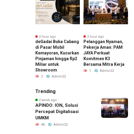
r ago
2 hour ago
2 hour ago
er I 2026,
deGadai Buka Cabang
Pelanggan Nyaman,
S
a Arus Barang
di Pasar Mobil
Pekerja Aman: PAM
K
indo Multi
Kemayoran, Kucurkan
JAYA Perkuat
P
nal Branch
Pinjaman hingga Rp2
Komitmen K3
T
ng Emas
Miliar untuk
Bersama Mitra Kerja
T
gkat 13%
Showroom
M
1
Admin22
Admin22
2
Admin22
Trending
2 week ago
APINDO: ION, Solusi
Percepat Digitalisasi
UMKM
48
Admin22