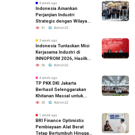
3 week ago
Indonesia Amankan
Perjanjian Industri
Strategis dengan Wilayah
Sverdlovsk, Rusia untuk
41
Admin22
Pacu Investasi Manufaktur
3 week ago
Indonesia Tuntaskan Misi
Kerjasama Industri di
INNOPROM 2026, Hasilkan
Belasan Kerja Sama
36
Admin22
Strategis
4 week ago
TP PKK DKI Jakarta
Berhasil Selenggarakan
Khitanan Massal untuk
Lebih dari 2.000 Anak:
30
Admin22
Antusiasme Tinggi Hingga
Raih Penghargaan MURI
1 week ago
BRI Finance Optimistis
Pembiayaan Alat Berat
Tetap Bertumbuh Hingga