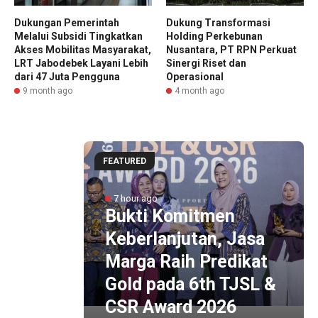
Dukungan Pemerintah
Dukung Transformasi
Melalui Subsidi Tingkatkan
Holding Perkebunan
Akses Mobilitas Masyarakat,
Nusantara, PT RPN Perkuat
LRT Jabodebek Layani Lebih
Sinergi Riset dan
dari 47 Juta Pengguna
Operasional
9 month ago
4 month ago
FEATURED
ltan
no X,
7 hour ago
cepat
Bukti Komitmen
Akses
Keberlanjutan, Jasa
ogja-
Marga Raih Predikat
ung
Gold pada 6th TJSL &
Y
CSR Award 2026