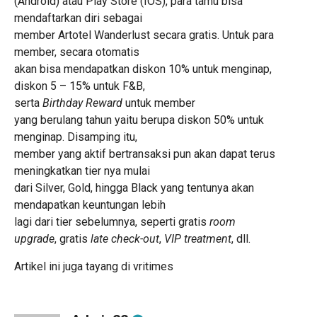
(Android) atau Play Store (IOS), para tamu bisa
mendaftarkan diri sebagai
member Artotel Wanderlust secara gratis. Untuk para
member, secara otomatis
akan bisa mendapatkan diskon 10% untuk menginap,
diskon 5 – 15% untuk F&B,
serta
Birthday Reward
untuk member
yang berulang tahun yaitu berupa diskon 50% untuk
menginap. Disamping itu,
member yang aktif bertransaksi pun akan dapat terus
meningkatkan tier nya mulai
dari Silver, Gold, hingga Black yang tentunya akan
mendapatkan keuntungan lebih
lagi dari tier sebelumnya, seperti gratis
room
upgrade
, gratis
late check-out
,
VIP treatment
, dll.
Artikel ini juga tayang di
vritimes