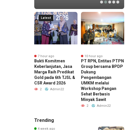
Latest
r ago
7 hour ago
10 hour ago
ng Sri Sultan
Bukti Komitmen
PT RPN, Entitas PTPN
D
gku Buwono X,
Keberlanjutan, Jasa
Group bersama BPDP
H
Marga Percepat
Marga Raih Predikat
Dukung
J
mbangan Akses
Gold pada 6th TJSL &
Pengembangan
rjo Tol Jogja-
CSR Award 2026
UMKM melalui
B
untuk Dukung
Workshop Pangan
S
2
Admin22
ivitas DIY
Sehat Berbasis
K
Minyak Sawit
Admin22
2
Admin22
Trending
4 week ago