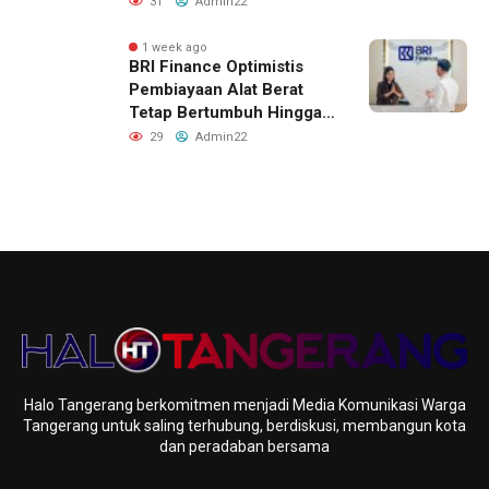
31
Admin22
Antusiasme Tinggi Hingga
Raih Penghargaan MURI
1 week ago
BRI Finance Optimistis
Pembiayaan Alat Berat
Tetap Bertumbuh Hingga
Akhir 2026
29
Admin22
Halo Tangerang berkomitmen menjadi Media Komunikasi Warga
Tangerang untuk saling terhubung, berdiskusi, membangun kota
dan peradaban bersama