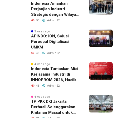
Indonesia Amankan
Perjanjian Industri
Strategis dengan Wilayah
Sverdlovsk, Rusia untuk
53
Admin22
Pacu Investasi Manufaktur
3 week ago
APINDO: ION, Solusi
Percepat Digitalisasi
UMKM
48
Admin22
4 week ago
Indonesia Tuntaskan Misi
Kerjasama Industri di
INNOPROM 2026, Hasilkan
Belasan Kerja Sama
46
Admin22
Strategis
4 week ago
TP PKK DKI Jakarta
Berhasil Selenggarakan
Khitanan Massal untuk
Lebih dari 2.000 Anak: