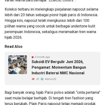
varian warna baru bertajuk “Eclectic Colors”.
Koleksi terbaru ini melengkapi perjalanan
napocut
selama
lebih dari 20 tahun sebagai pionir hijab paris di Indonesia.
Hingga kini, napocut telah mengkurasi lebih dari
100
pilihan warna yang cocok untuk berbagai undertone kulit
perempuan Indonesia
, sekaligus meramaikan tren warna
hijab 2026.
Read Also
2 month ago
Subsidi EV Bergulir Juni 2026,
Pengamat: Momentum Bangun
Industri Baterai NMC Nasional
23
Admin22
Bagi banyak orang, hijab Paris polos adalah “cinta pertama”
saat mulai belajar berhijab. Di tengah tren fashion yang
terus berubah, Plain Paris napocut tetap menjadi produk