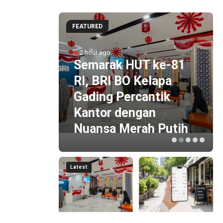
FEATURED
2 hour ago
e-81
Semarak HUT ke-81
ayoran
RI, BRI BO Kelapa
r
Gading Percantik
i
Kantor dengan
Nuansa Merah Putih
Latest