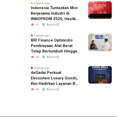
4 week ago
Indonesia Tuntaskan Misi
Kerjasama Industri di
INNOPROM 2026, Hasilkan
Belasan Kerja Sama
47
Admin22
Strategis
1 week ago
BRI Finance Optimistis
Pembiayaan Alat Berat
Tetap Bertumbuh Hingga
Akhir 2026
30
Admin22
3 week ago
deGadai Perkuat
Ekosistem Luxury Goods,
Kini Hadirkan Layanan Beli
Tas, Titip Jual, dan Gadai
24
Admin22
Melalui Jaringan Mitra