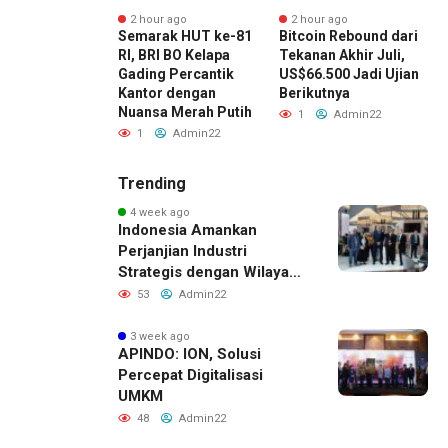
r ago
2 hour ago
2 hour ago
ak HUT ke-81
Semarak HUT ke-81
Bitcoin Rebound dari
S
I BO Kemayoran
RI, BRI BO Kelapa
Tekanan Akhir Juli,
R
tik Kantor
Gading Percantik
US$66.500 Jadi Ujian
P
n Dekorasi
Kantor dengan
Berikutnya
d
 Putih
Nuansa Merah Putih
M
1
Admin22
Admin22
1
Admin22
Trending
4 week ago
Indonesia Amankan
Perjanjian Industri
Strategis dengan Wilayah
Sverdlovsk, Rusia untuk
53
Admin22
Pacu Investasi Manufaktur
3 week ago
APINDO: ION, Solusi
Percepat Digitalisasi
UMKM
48
Admin22