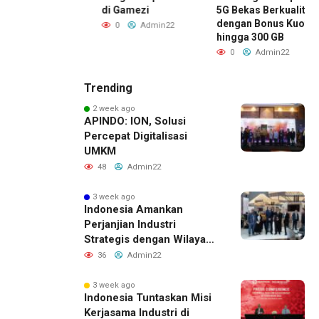
me
di Gamezi
5G Bekas Berkualitas
esempatan Raih
dengan Bonus Kuota
0
Admin22
 Bitcoin
hingga 300 GB
Admin22
0
Admin22
Trending
2 week ago
APINDO: ION, Solusi
Percepat Digitalisasi
UMKM
48
Admin22
3 week ago
Indonesia Amankan
Perjanjian Industri
Strategis dengan Wilayah
Sverdlovsk, Rusia untuk
36
Admin22
Pacu Investasi Manufaktur
3 week ago
Indonesia Tuntaskan Misi
Kerjasama Industri di