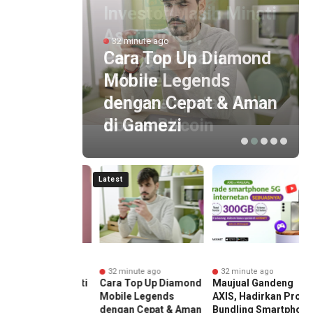
Investor Masih Minati
Aset Digital,
32 minute ago
Pengguna Baru
Cara Top Up Diamond
Bittime
Mobile Legends
Berkesempatan Raih
dengan Cepat & Aman
Bonus Bitcoin
di Gamezi
Latest
inute ago
32 minute ago
32 minute ago
tor Masih Minati
Cara Top Up Diamond
Maujual Gandeng
Digital,
Mobile Legends
AXIS, Hadirkan Promo
guna Baru
dengan Cepat & Aman
Bundling Smartphone