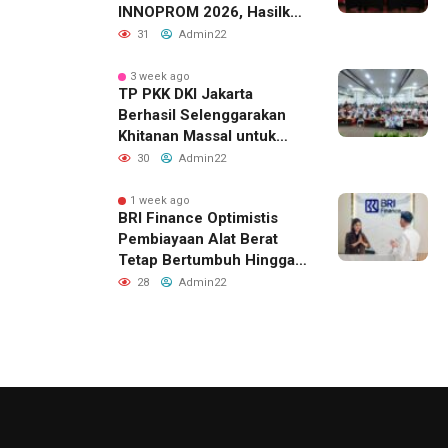
INNOPROM 2026, Hasilkan
Belasan Kerja Sama
31
Admin22
Strategis
3 week ago
TP PKK DKI Jakarta
Berhasil Selenggarakan
Khitanan Massal untuk
Lebih dari 2.000 Anak:
30
Admin22
Antusiasme Tinggi Hingga
Raih Penghargaan MURI
1 week ago
BRI Finance Optimistis
Pembiayaan Alat Berat
Tetap Bertumbuh Hingga
Akhir 2026
28
Admin22