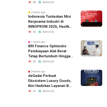
48
Admin22
4 week ago
Indonesia Tuntaskan Misi
Kerjasama Industri di
INNOPROM 2026, Hasilkan
Belasan Kerja Sama
46
Admin22
Strategis
1 week ago
BRI Finance Optimistis
Pembiayaan Alat Berat
Tetap Bertumbuh Hingga
Akhir 2026
30
Admin22
3 week ago
deGadai Perkuat
Ekosistem Luxury Goods,
Kini Hadirkan Layanan Beli
Tas, Titip Jual, dan Gadai
24
Admin22
Melalui Jaringan Mitra