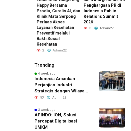
 Cara
Happy Bersama
Penghargaan PR di
L
lola Dana
Prodia, Curalis AI, dan
Indonesia Public
M
um Rehat dari
Klinik Mata Serpong
Relations Summit
S
Kerja
Perluas Akses
2026
D
Layanan Kesehatan
Admin22
3
Admin22
Preventif melalui
Bakti Sosial
Kesehatan
2
Admin22
Trending
4 week ago
Indonesia Amankan
Perjanjian Industri
Strategis dengan Wilayah
Sverdlovsk, Rusia untuk
53
Admin22
Pacu Investasi Manufaktur
3 week ago
APINDO: ION, Solusi
Percepat Digitalisasi
UMKM