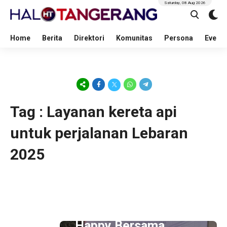
Saturday, 08 Aug 2026
Home
Berita
Direktori
Komunitas
Persona
Event
Tag : Layanan kereta api
untuk perjalanan Lebaran
2025
7 hour ago
Lions Club Tangerang
Happy Bersama