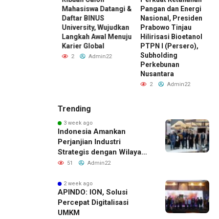
I Kembali
Mahasiswa Datangi &
Pangan dan Energi
ar, Dorong ESG
Daftar BINUS
Nasional, Presiden
D
di Standar Baru
University, Wujudkan
Prabowo Tinjau
M
aing Bisnis
Langkah Awal Menuju
Hilirisasi Bioetanol
D
esia
Karier Global
PTPN I (Persero),
I
Subholding
Admin22
2
Admin22
Perkebunan
Nusantara
2
Admin22
Trending
3 week ago
Indonesia Amankan
Perjanjian Industri
Strategis dengan Wilayah
Sverdlovsk, Rusia untuk
51
Admin22
Pacu Investasi Manufaktur
2 week ago
APINDO: ION, Solusi
Percepat Digitalisasi
UMKM