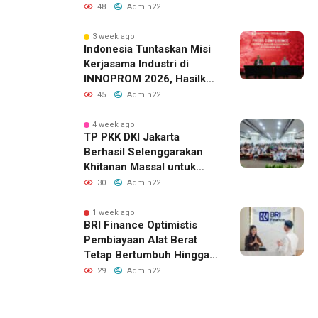
48
Admin22
3 week ago
Indonesia Tuntaskan Misi
Kerjasama Industri di
INNOPROM 2026, Hasilkan
Belasan Kerja Sama
45
Admin22
Strategis
4 week ago
TP PKK DKI Jakarta
Berhasil Selenggarakan
Khitanan Massal untuk
Lebih dari 2.000 Anak:
30
Admin22
Antusiasme Tinggi Hingga
Raih Penghargaan MURI
1 week ago
BRI Finance Optimistis
Pembiayaan Alat Berat
Tetap Bertumbuh Hingga
Akhir 2026
29
Admin22