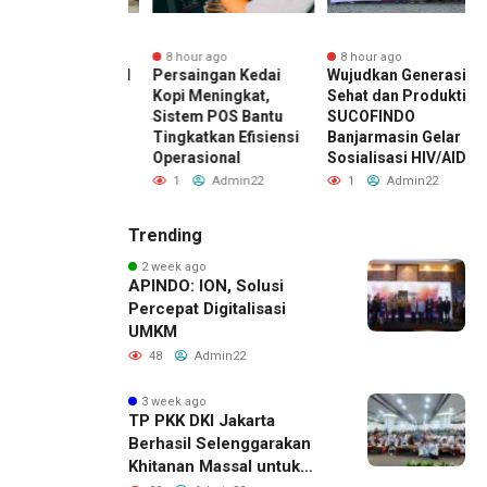
ur ago
8 hour ago
8 hour ago
 Hadirkan PADI
Persaingan Kedai
Wujudkan Generasi
 Kemanggisan,
Kopi Meningkat,
Sehat dan Produktif,
at Ekosistem
Sistem POS Bantu
SUCOFINDO
Hidup Aktif dan
Tingkatkan Efisiensi
Banjarmasin Gelar
rsamaan
Operasional
Sosialisasi HIV/AIDS
Admin22
1
Admin22
1
Admin22
Trending
2 week ago
APINDO: ION, Solusi
Percepat Digitalisasi
UMKM
48
Admin22
3 week ago
TP PKK DKI Jakarta
Berhasil Selenggarakan
Khitanan Massal untuk