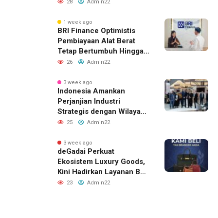
Lebih dari 2.000 Anak:
28
Admin22
Antusiasme Tinggi Hingga
Raih Penghargaan MURI
1 week ago
BRI Finance Optimistis
Pembiayaan Alat Berat
Tetap Bertumbuh Hingga
Akhir 2026
26
Admin22
3 week ago
Indonesia Amankan
Perjanjian Industri
Strategis dengan Wilayah
Sverdlovsk, Rusia untuk
25
Admin22
Pacu Investasi Manufaktur
3 week ago
deGadai Perkuat
Ekosistem Luxury Goods,
Kini Hadirkan Layanan Beli
Tas, Titip Jual, dan Gadai
23
Admin22
Melalui Jaringan Mitra