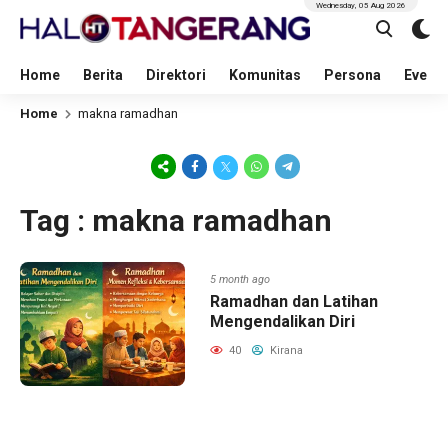
Wednesday, 05 Aug 2026
Home
Berita
Direktori
Komunitas
Persona
Event
Home
makna ramadhan
Tag : makna ramadhan
5 month ago
Ramadhan dan Latihan
Mengendalikan Diri
40
Kirana