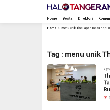
Home
Berita
Direktori
Komun
Home
menu unik The Lapan Belas Kopi
Tag : menu unik T
1 ye
Th
Ta
Ru