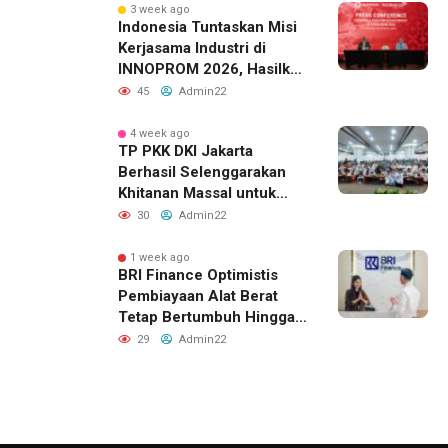
3 week ago
Indonesia Tuntaskan Misi
Kerjasama Industri di
INNOPROM 2026, Hasilkan
Belasan Kerja Sama
45
Admin22
Strategis
4 week ago
TP PKK DKI Jakarta
Berhasil Selenggarakan
Khitanan Massal untuk
Lebih dari 2.000 Anak:
30
Admin22
Antusiasme Tinggi Hingga
Raih Penghargaan MURI
1 week ago
BRI Finance Optimistis
Pembiayaan Alat Berat
Tetap Bertumbuh Hingga
Akhir 2026
29
Admin22