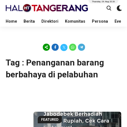
Thursday, 06 Aug 2026
Home
Berita
Direktori
Komunitas
Persona
Event
Tag : Penanganan barang
berbahaya di pelabuhan
nan
rgi
FEATURED
den