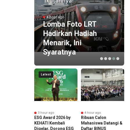
anol
4 hour ago
),
Lomba Foto LRT
Hadirkan Hadiah
Menarik, Ini
Syaratnya
Latest
r ago
3 hour ago
4 hour ago
at Ketahanan
ESG Award 2026 by
Ribuan Calon
P
n dan Energi
KEHATI Kembali
Mahasiswa Datangi &
P
al, Presiden
Digelar, Dorong ESG
Daftar BINUS
N