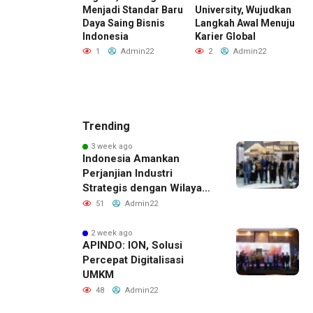
wo Tinjau
Menjadi Standar Baru
University, Wujudkan
P
sasi Bioetanol
Daya Saing Bisnis
Langkah Awal Menuju
H
 (Persero),
Indonesia
Karier Global
P
lding
S
1
Admin22
2
Admin22
bunan
P
tara
N
Admin22
Trending
3 week ago
Indonesia Amankan
Perjanjian Industri
Strategis dengan Wilayah
Sverdlovsk, Rusia untuk
51
Admin22
Pacu Investasi Manufaktur
2 week ago
APINDO: ION, Solusi
Percepat Digitalisasi
UMKM
48
Admin22