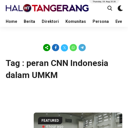
Thursday, 06 Aug 2026
Home
Berita
Direktori
Komunitas
Persona
Event
Tag : peran CNN Indonesia
dalam UMKM
FEATURED
3 hour ago
4 hour ago