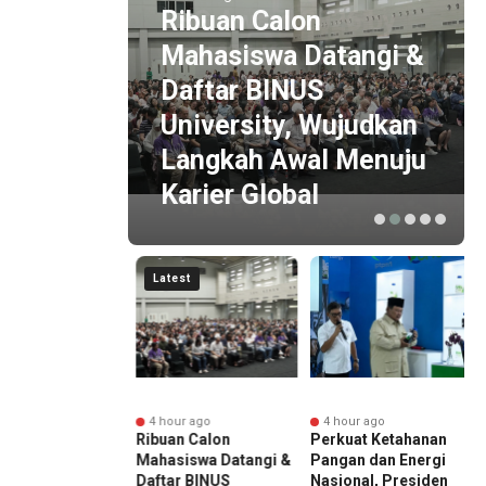
ESG Award 2026 by
Ribuan Calon
KEHATI Kembali
Mahasiswa Datangi &
Digelar, Dorong ESG
Daftar BINUS
Menjadi Standar Baru
University, Wujudkan
Daya Saing Bisnis
Langkah Awal Menuju
Indonesia
Karier Global
Latest
r ago
4 hour ago
4 hour ago
ward 2026 by
Ribuan Calon
Perkuat Ketahanan
E
I Kembali
Mahasiswa Datangi &
Pangan dan Energi
K
ar, Dorong ESG
Daftar BINUS
Nasional, Presiden
D