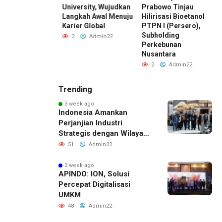
di Standar Baru
University, Wujudkan
Prabowo Tinjau
M
aing Bisnis
Langkah Awal Menuju
Hilirisasi Bioetanol
D
esia
Karier Global
PTPN I (Persero),
I
Subholding
Admin22
2
Admin22
Perkebunan
Nusantara
2
Admin22
Trending
3 week ago
Indonesia Amankan
Perjanjian Industri
Strategis dengan Wilayah
Sverdlovsk, Rusia untuk
51
Admin22
Pacu Investasi Manufaktur
2 week ago
APINDO: ION, Solusi
Percepat Digitalisasi
UMKM
48
Admin22