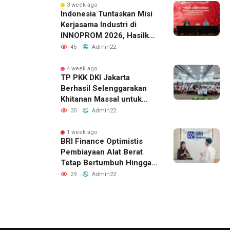
3 week ago
Indonesia Tuntaskan Misi
Kerjasama Industri di
INNOPROM 2026, Hasilkan
Belasan Kerja Sama
45
Admin22
Strategis
4 week ago
TP PKK DKI Jakarta
Berhasil Selenggarakan
Khitanan Massal untuk
Lebih dari 2.000 Anak:
30
Admin22
Antusiasme Tinggi Hingga
Raih Penghargaan MURI
1 week ago
BRI Finance Optimistis
Pembiayaan Alat Berat
Tetap Bertumbuh Hingga
Akhir 2026
29
Admin22