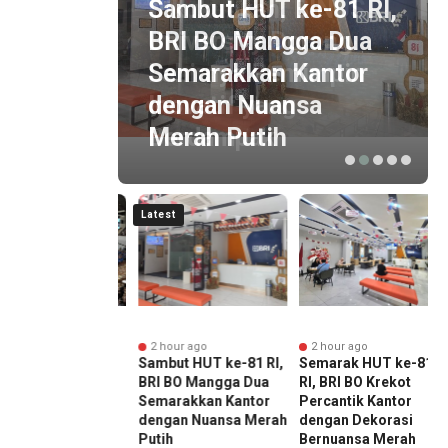
Dikukuhkan, BINUS
Sambut HUT ke-81 RI,
University Dorong
BRI BO Mangga Dua
Lahirnya Pemimpin
Semarakkan Kantor
Inovatif yang
dengan Nuansa
Berdampak
Merah Putih
Latest
inute ago
2 hour ago
2 hour ago
 Lulusan
Sambut HUT ke-81 RI,
Semarak HUT ke-81
uhkan, BINUS
BRI BO Mangga Dua
RI, BRI BO Krekot
rsity Dorong
Semarakkan Kantor
Percantik Kantor
nya Pemimpin
dengan Nuansa Merah
dengan Dekorasi
tif yang
Putih
Bernuansa Merah