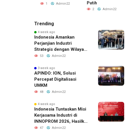
ampak
Putih
1
Admin22
Admin22
2
Admin22
Trending
4 week ago
Indonesia Amankan
Perjanjian Industri
Strategis dengan Wilayah
Sverdlovsk, Rusia untuk
53
Admin22
Pacu Investasi Manufaktur
3 week ago
APINDO: ION, Solusi
Percepat Digitalisasi
UMKM
48
Admin22
4 week ago
Indonesia Tuntaskan Misi
Kerjasama Industri di
INNOPROM 2026, Hasilkan
Belasan Kerja Sama
47
Admin22