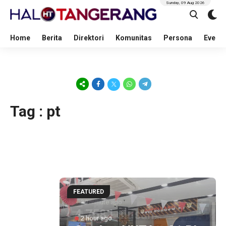
Sunday, 09 Aug 2026
Home
Berita
Direktori
Komunitas
Persona
Event
Tag : pt
FEATURED
39 minute ago
4.758 Lulusan
2 hour ago