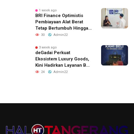
Strategis
1 week ago
BRI Finance Optimistis
Pembiayaan Alat Berat
Tetap Bertumbuh Hingga
Akhir 2026
30
Admin22
3 week ago
deGadai Perkuat
Ekosistem Luxury Goods,
Kini Hadirkan Layanan Beli
Tas, Titip Jual, dan Gadai
24
Admin22
Melalui Jaringan Mitra